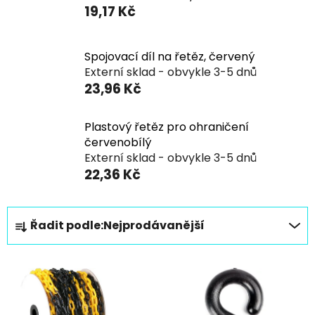
19,17 Kč
Spojovací díl na řetěz, červený
Externí sklad - obvykle 3-5 dnů
23,96 Kč
Plastový řetěz pro ohraničení
červenobílý
Externí sklad - obvykle 3-5 dnů
22,36 Kč
Ř
Řadit podle:
Nejprodávanější
a
z
V
e
ý
n
p
í