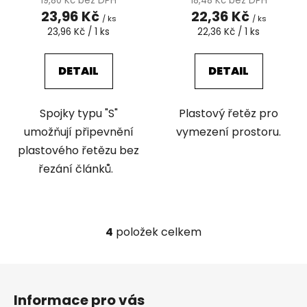
19,80 Kč bez DPH
18,48 Kč bez DPH
23,96 Kč
22,36 Kč
/ ks
/ ks
Měrná
Měrná
23,96 Kč / 1 ks
22,36 Kč / 1 ks
cena:
cena:
DETAIL
DETAIL
Spojky typu "S"
Plastový řetěz pro
umožňují připevnění
vymezení prostoru.
plastového řetězu bez
řezání článků.
4
položek celkem
O
v
l
Z
á
á
d
Informace pro vás