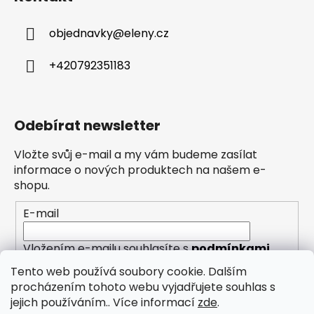
objednavky
@
eleny.cz
+420792351183
Odebírat newsletter
Vložte svůj e-mail a my vám budeme zasílat
informace o nových produktech na našem e-
shopu.
E-mail
Vložením e-mailu souhlasíte s
podmínkami
ochrany osobních údajů
Tento web používá soubory cookie. Dalším
procházením tohoto webu vyjadřujete souhlas s
PŘIHLÁSIT SE
jejich používáním.. Více informací
zde
.