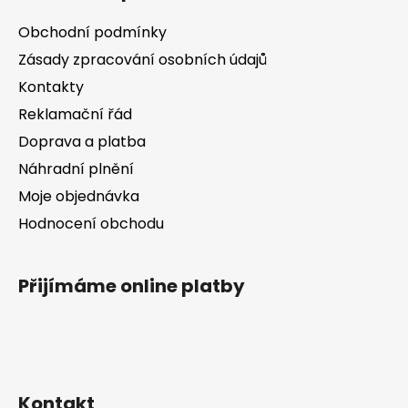
p
a
a
c
Obchodní podmínky
t
í
Zásady zpracování osobních údajů
í
p
Kontakty
r
v
Reklamační řád
k
Doprava a platba
y
v
Náhradní plnění
ý
Moje objednávka
p
Hodnocení obchodu
i
s
u
Přijímáme online platby
Kontakt