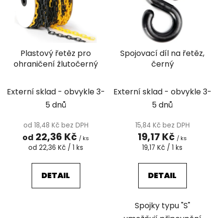
i
p
s
r
p
o
r
d
Plastový řetěz pro
Spojovací díl na řetěz,
o
u
ohraničení žlutočerný
černý
d
k
u
t
k
Externí sklad - obvykle 3-
Externí sklad - obvykle 3-
ů
t
5 dnů
5 dnů
ů
od 18,48 Kč bez DPH
15,84 Kč bez DPH
22,36 Kč
19,17 Kč
od
/ ks
/ ks
Měrná
Měrná
od 22,36 Kč / 1 ks
19,17 Kč / 1 ks
cena:
cena:
DETAIL
DETAIL
Spojky typu "S"