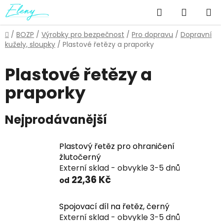
Přejít
Hledat
NÁKUP
na
obsah
KOŠÍK
Domů
/
BOZP
/
Výrobky pro bezpečnost
/
Pro dopravu
/
Dopravní
kužely, sloupky
/
Plastové řetězy a praporky
Plastové řetězy a
praporky
Nejprodávanější
Plastový řetěz pro ohraničení
žlutočerný
Externí sklad - obvykle 3-5 dnů
22,36 Kč
od
Spojovací díl na řetěz, černý
Externí sklad - obvykle 3-5 dnů