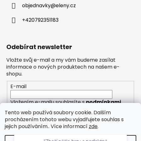
objednavky
@
eleny.cz
+420792351183
Odebírat newsletter
Vložte svůj e-mail a my vám budeme zasílat
informace o nových produktech na našem e-
shopu.
E-mail
Vložením e-mailu souhlasíte s
podmínkami
ochrany osobních údajů
Tento web používá soubory cookie. Dalším
procházením tohoto webu vyjadřujete souhlas s
PŘIHLÁSIT SE
jejich používáním.. Více informací
zde
.