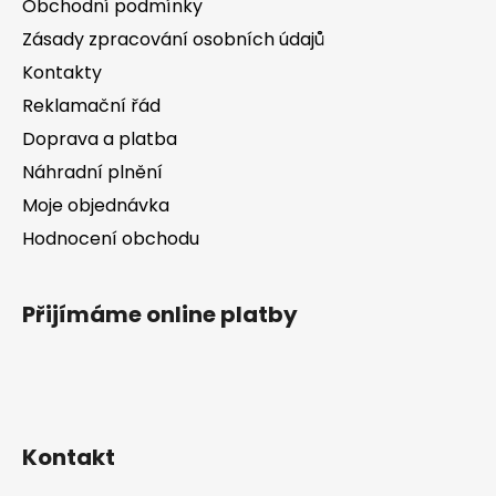
Obchodní podmínky
v
t
k
Zásady zpracování osobních údajů
í
y
Kontakty
v
Reklamační řád
ý
p
Doprava a platba
i
Náhradní plnění
s
Moje objednávka
u
Hodnocení obchodu
Přijímáme online platby
Kontakt