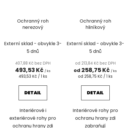
Ochranný roh
Ochranný roh
nerezový
hliníkový
Externí sklad - obvykle 3-
Externí sklad - obvykle 3-
5 dnů
5 dnů
407,88 Kč bez DPH
od 213,84 Kč bez DPH
493,53 Kč
258,75 Kč
od
/ ks
/ ks
Měrná
Měrná
493,53 Kč / 1 ks
od 258,75 Kč / 1 ks
cena:
cena:
DETAIL
DETAIL
Interiérové i
Interiérové rohy pro
exteriérové rohy pro
ochranu hrany zdi
ochranu hrany zdi
zabraňují