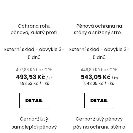
Ochrana rohu
Pěnová ochrana na
pěnová, kulatý profil
stěny a snížený strop
(L), SignUs FM3, 100 x
- SignUs FM2, 100 x 6 x
Ø 4 cm
2 cm
Externí sklad - obvykle 3-
Externí sklad - obvykle 3-
5 dnů
5 dnů
407,88 Kč bez DPH
448,80 Kč bez DPH
493,53 Kč
543,05 Kč
/ ks
/ ks
Měrná
Měrná
493,53 Kč / 1 ks
543,05 Kč / 1 ks
cena:
cena:
DETAIL
DETAIL
Černo-žlutý
Černo-žlutý pěnový
samolepící pěnový
pás na ochranu stěn a