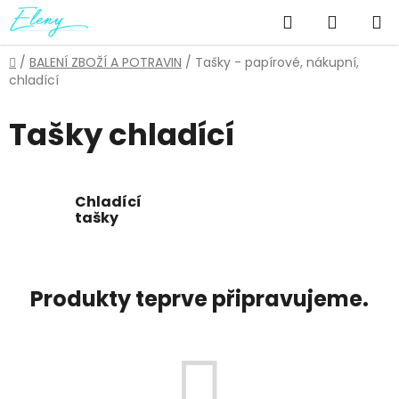
Přejít
Hledat
NÁKUP
na
obsah
KOŠÍK
Domů
/
BALENÍ ZBOŽÍ A POTRAVIN
/
Tašky - papírové, nákupní,
chladící
Tašky chladící
Chladící
tašky
Produkty teprve připravujeme.