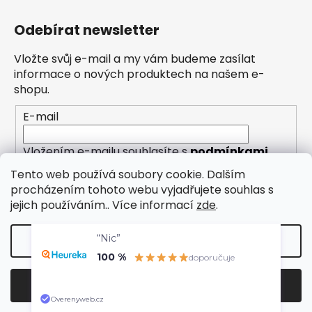
Odebírat newsletter
Vložte svůj e-mail a my vám budeme zasílat
informace o nových produktech na našem e-
shopu.
E-mail
Vložením e-mailu souhlasíte s
podmínkami
ochrany osobních údajů
Tento web používá soubory cookie. Dalším
procházením tohoto webu vyjadřujete souhlas s
PŘIHLÁSIT SE
jejich používáním.. Více informací
zde
.
“Nic”
Nastavení
100 %
doporučuje
Vytvořil Shoptet
Odmítnout
Souhlasím
Copyright 2026
Eleny
. Všechna práva vyhrazena.
Overenyweb.cz
Upravit nastavení cookies