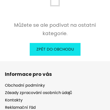
Můžete se ale podívat na ostatní
kategorie.
ZPĚT DO OBCHODU
Z
á
Informace pro vás
p
a
Obchodní podmínky
t
Zásady zpracování osobních údajů
í
Kontakty
Reklamační řád