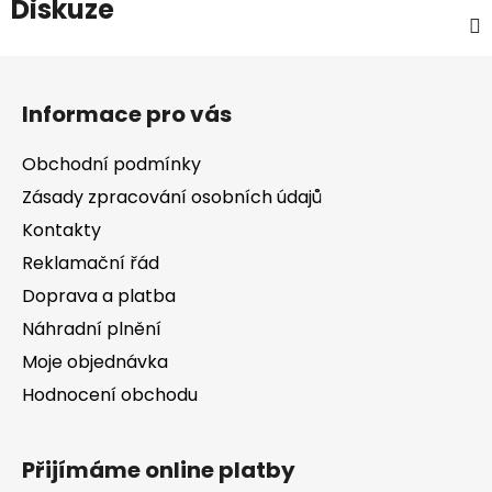
Diskuze
Z
á
Informace pro vás
p
a
Obchodní podmínky
t
Zásady zpracování osobních údajů
í
Kontakty
Reklamační řád
Doprava a platba
Náhradní plnění
Moje objednávka
Hodnocení obchodu
Přijímáme online platby