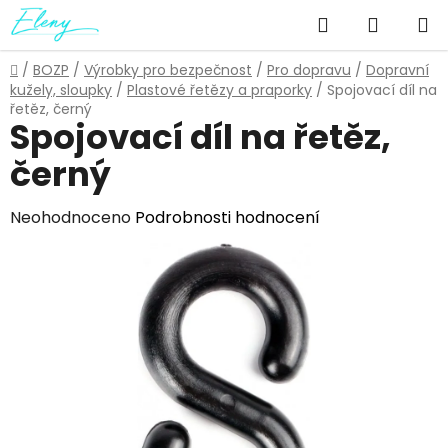
Přejít
Hledat
NÁKUP
na
obsah
KOŠÍK
Domů
/
BOZP
/
Výrobky pro bezpečnost
/
Pro dopravu
/
Dopravní
kužely, sloupky
/
Plastové řetězy a praporky
/
Spojovací díl na
řetěz, černý
Spojovací díl na řetěz,
černý
Průměrné
Neohodnoceno
Podrobnosti hodnocení
hodnocení
produktu
je
0,0
z
5
hvězdiček.