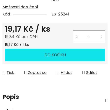
Možnosti doručení
Kód:
ES-25241
19,17 Kč
/ ks
15,84 Kč bez DPH
Měrná cena:
19,17 Kč / 1 ks
DO KOŠÍKU
Tisk
Zeptat se
Hlídat
Sdílet
Popis