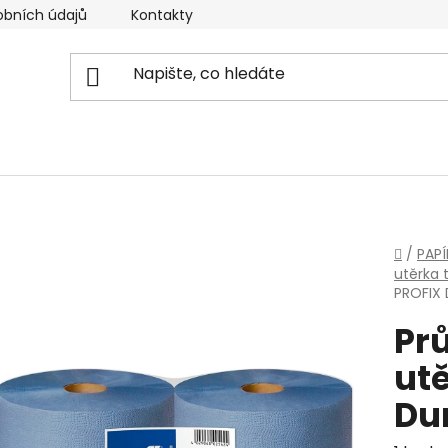
obních údajů
Kontakty
Reklamační řád
Doprava
Domů
/
PAP
utěrka t
PROFIX 
Pr
ut
Dur