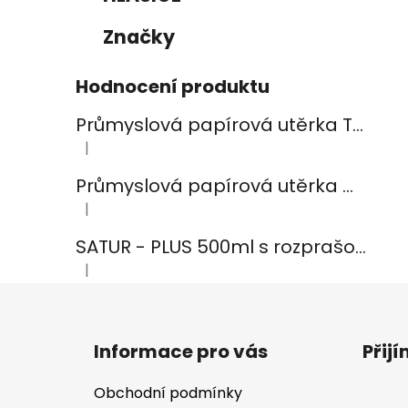
Značky
Hodnocení produktu
Průmyslová papírová utěrka TEMCA PROFIX Durex plus - 2ks
|
Hodnocení produktu je 5 z 5 hvězdiček.
Průmyslová papírová utěrka CELTEX Smart White 800, šířka 24cm, 2vrstvy
|
Hodnocení produktu je 5 z 5 hvězdiček.
SATUR - PLUS 500ml s rozprašovačem na koupelny
|
Hodnocení produktu je 5 z 5 hvězdiček.
Z
á
Informace pro vás
Přij
p
a
Obchodní podmínky