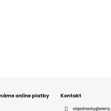
ímáme online platby
Kontakt
objednavky
@
eleny