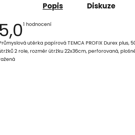
Popis
Diskuze
5,0
Průměrné
1 hodnocení
hodnocení
produktu
je
Průmyslová utěrka papírová TEMCA PROFIX Durex plus, 5
5,0
z
útržků 2 role, rozměr útržku 22x36cm, perforovaná, plošn
5
hvězdiček.
ražená