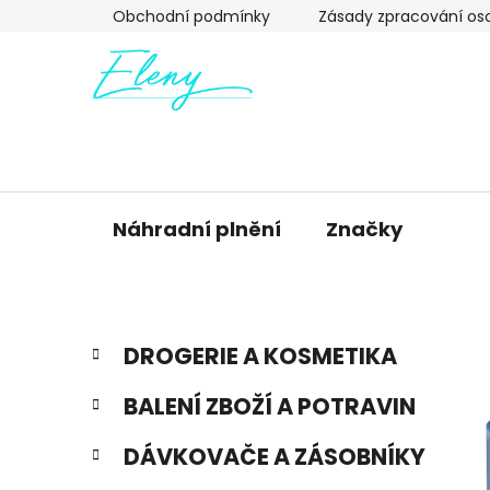
Přejít
Obchodní podmínky
Zásady zpracování os
na
obsah
Náhradní plnění
Značky
P
K
Přeskočit
DROGERIE A KOSMETIKA
a
kategorie
o
t
s
BALENÍ ZBOŽÍ A POTRAVIN
e
t
g
r
DÁVKOVAČE A ZÁSOBNÍKY
o
a
r