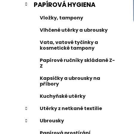
PAPÍROVÁ HYGIENA
i
n
e
n
Vložky, tampony
í
p
Vlhčené utěrky a ubrousky
a
Vata, vatové tyčinky a
n
kosmetické tampony
e
l
Papírové ručníky skládané Z-
Z
Kapsičky a ubrousky na
příbory
Kuchyňské utěrky
Utěrky z netkané textilie
Ubrousky
Papírová prostírání