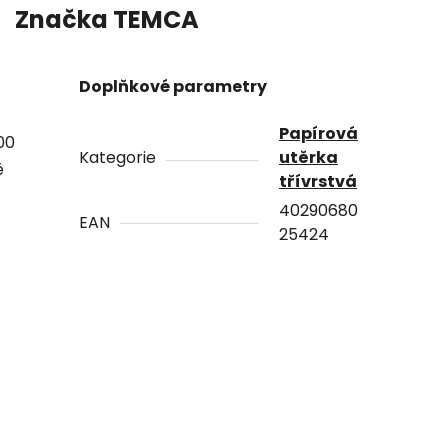
Značka
TEMCA
Doplňkové parametry
Papírová
00
Kategorie
utěrka
ě
třívrstvá
40290680
EAN
25424