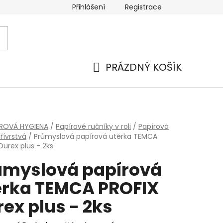
Přihlášení
Registrace
 a platba
Náhradní plnění
Moje objednávka
Hod
PRÁZDNÝ KOŠÍK
NÁKUPNÍ
KOŠÍK
ÍROVÁ HYGIENA
/
Papírové ručníky v roli
/
Papírová
řívrstvá
/
Průmyslová papírová utěrka TEMCA
Durex plus - 2ks
ůmyslová papírová
ěrka TEMCA PROFIX
ex plus - 2ks