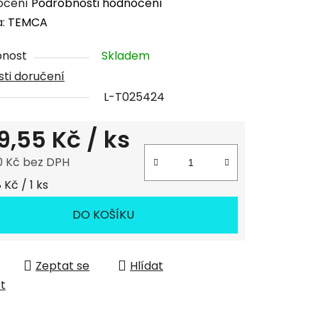
rné
ocení
Podrobnosti hodnocení
cení
a:
TEMCA
tu
pnost
Skladem
ti doručení
L-T025424
9,55 Kč
/ ks
ček.
0 Kč bez DPH
 cena:
 Kč / 1 ks
DO KOŠÍKU
Zeptat se
Hlídat
et