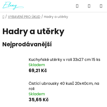
Přejít
Hledat
NÁKUP
na
obsah
KOŠÍK
Domů
/
VYBAVENÍ PRO ÚKLID
/
Hadry a utěrky
Hadry a utěrky
Nejprodávanější
Kuchyňské utěrky v roli 33x27 cm 15 ks
Skladem
69,21 Kč
Čistící ubrousky 40 kusů 20x40cm, na
roli
Skladem
35,65 Kč