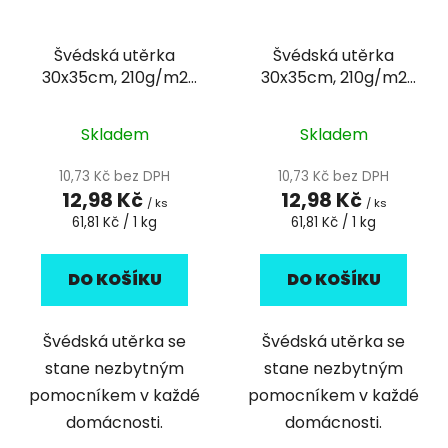
Švédská utěrka
Švédská utěrka
30x35cm, 210g/m2
30x35cm, 210g/m2
modrá
žlutá
Skladem
Skladem
10,73 Kč bez DPH
10,73 Kč bez DPH
12,98 Kč
12,98 Kč
/ ks
/ ks
Měrná
Měrná
61,81 Kč / 1 kg
61,81 Kč / 1 kg
cena:
cena:
DO KOŠÍKU
DO KOŠÍKU
Švédská utěrka se
Švédská utěrka se
stane nezbytným
stane nezbytným
pomocníkem v každé
pomocníkem v každé
domácnosti.
domácnosti.