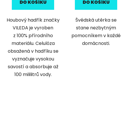
DO KOŠÍKU
DO KOŠÍKU
Houbový hadřík značky
Švédská utěrka se
VILEDA je vyroben
stane nezbytným
z 100% přírodního
pomocníkem v každé
materiálu. Celulóza
domácnosti.
obsažená v hadříku se
vyznačuje vysokou
savostí a absorbuje až
100 mililitrů vody.