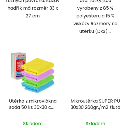
různých povrchů. Každý
atd. Látky jsou
hadřík má rozměr 33 x
vyrobeny z 85 %
27 cm
polyesteru a 15 %
viskózy Rozměry na
utěrku (DxŠ):...
Utěrka z mikrovlákna
Mikroutěrka SUPER PU
sada 50 ks 30x30 cm,
30x30 260gr./m2 žlutá
200g
Skladem
Skladem