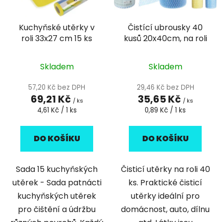
p
o
r
d
Kuchyňské utěrky v
Čistící ubrousky 40
o
u
roli 33x27 cm 15 ks
kusů 20x40cm, na roli
d
k
u
t
k
Skladem
Skladem
ů
t
57,20 Kč bez DPH
29,46 Kč bez DPH
ů
69,21 Kč
35,65 Kč
/ ks
/ ks
Měrná
Měrná
4,61 Kč / 1 ks
0,89 Kč / 1 ks
cena:
cena:
DO KOŠÍKU
DO KOŠÍKU
Sada 15 kuchyňských
Čisticí utěrky na roli 40
utěrek - Sada patnácti
ks. Praktické čisticí
kuchyňských utěrek
utěrky ideální pro
pro čištění a údržbu
domácnost, auto, dílnu