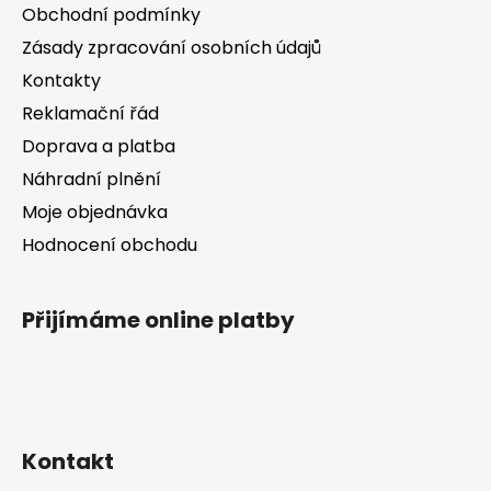
a
Obchodní podmínky
v
t
k
Zásady zpracování osobních údajů
í
y
Kontakty
v
Reklamační řád
ý
p
Doprava a platba
i
Náhradní plnění
s
Moje objednávka
u
Hodnocení obchodu
Přijímáme online platby
Kontakt