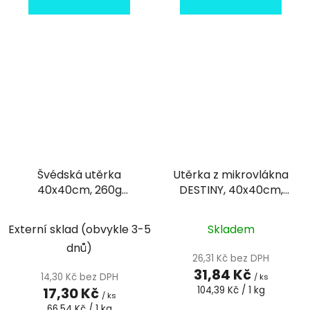
Švédská utěrka
Utěrka z mikrovlákna
40x40cm, 260g
DESTINY, 40x40cm,
Růžová
305g Modrá
Externí sklad (obvykle 3-5
Skladem
dnů)
26,31 Kč bez DPH
31,84 Kč
14,30 Kč bez DPH
/ ks
Měrná
17,30 Kč
104,39 Kč / 1 kg
/ ks
cena:
Měrná
66,54 Kč / 1 kg