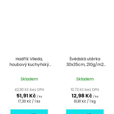
Hadřík Vileda,
Švédská utěrka
houbový kuchyňský
30x35cm, 210g/m2
hadřík, bal. 3 ks
růžová
Skladem
Skladem
42,90 Kč bez DPH
10,73 Kč bez DPH
51,91 Kč
12,98 Kč
/ ks
/ ks
Měrná
Měrná
17,30 Kč / 1 ks
61,81 Kč / 1 kg
cena:
cena: