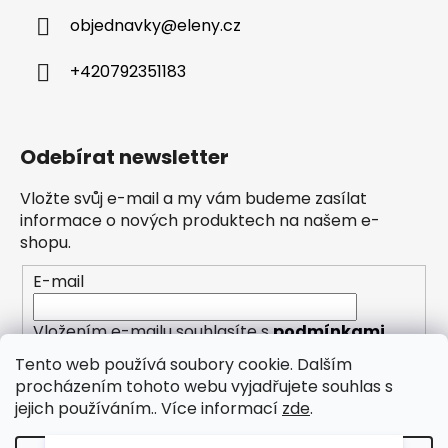
objednavky
@
eleny.cz
+420792351183
Odebírat newsletter
Vložte svůj e-mail a my vám budeme zasílat
informace o nových produktech na našem e-
shopu.
E-mail
Vložením e-mailu souhlasíte s
podmínkami
ochrany osobních údajů
Tento web používá soubory cookie. Dalším
procházením tohoto webu vyjadřujete souhlas s
PŘIHLÁSIT SE
jejich používáním.. Více informací
zde
.