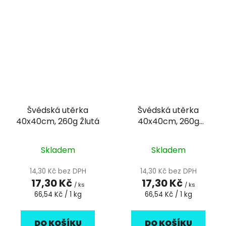
Švédská utěrka
Švédská utěrka
40x40cm, 260g Žlutá
40x40cm, 260g
Zelená
Skladem
Skladem
14,30 Kč bez DPH
14,30 Kč bez DPH
17,30 Kč
17,30 Kč
/ ks
/ ks
Měrná
Měrná
66,54 Kč / 1 kg
66,54 Kč / 1 kg
cena:
cena:
DO KOŠÍKU
DO KOŠÍKU