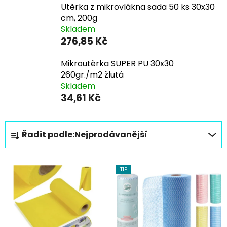
Utěrka z mikrovlákna sada 50 ks 30x30
cm, 200g
Skladem
276,85 Kč
Mikroutěrka SUPER PU 30x30
260gr./m2 žlutá
Skladem
34,61 Kč
Ř
Řadit podle:
Nejprodávanější
a
z
V
e
TIP
ý
n
p
í
i
p
s
r