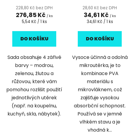
228,80 Kč bez DPH
28,60 Kč bez DPH
276,85 Kč
34,61 Kč
/ ks
/ ks
Měrná
Měrná
5,54 Kč / 1 ks
34,61 Kč / 1 ks
cena:
cena:
DO KOŠÍKU
DO KOŠÍKU
Sada obsahuje 4 zářivé
Vysoce účinná a odolná
barvy – modrou,
mikroutěrka, je to
zelenou, žlutou a
kombinace PVA
růžovou, které vám
materiálu s
pomohou rozlišit použití
mikrovláknem, což
jednotlivých utěrek
zajišťuje vysokou
(např. na koupelnu,
absorbční schopnost.
kuchyň, skla, nábytek).
Používá se v jemně
vlhkém stavu a je
vhodná k...