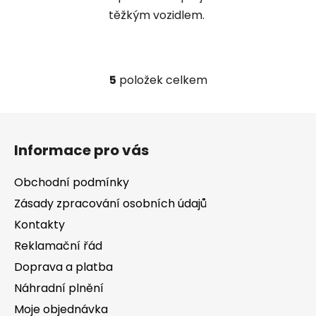
těžkým vozidlem.
5
položek celkem
O
v
l
Z
á
á
d
Informace pro vás
p
a
a
c
Obchodní podmínky
t
í
Zásady zpracování osobních údajů
í
p
Kontakty
r
v
Reklamační řád
k
Doprava a platba
y
v
Náhradní plnění
ý
Moje objednávka