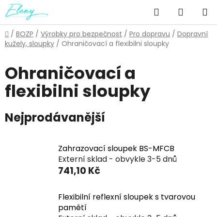
Přejít
Hledat
NÁKUP
na
obsah
KOŠÍK
Domů
/
BOZP
/
Výrobky pro bezpečnost
/
Pro dopravu
/
Dopravní
kužely, sloupky
/
Ohraničovací a flexibilni sloupky
Ohraničovací a
flexibilni sloupky
Nejprodávanější
Zahrazovací sloupek BS-MFCB
Externí sklad - obvykle 3-5 dnů
741,10 Kč
Flexibilní reflexní sloupek s tvarovou
pamětí