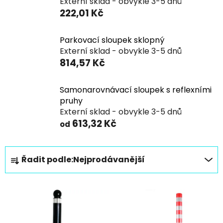
Externí sklad - obvykle 3-5 dnů
222,01 Kč
Parkovací sloupek sklopný
Externí sklad - obvykle 3-5 dnů
814,57 Kč
Samonarovnávací sloupek s reflexními
pruhy
Externí sklad - obvykle 3-5 dnů
613,32 Kč
od
Ř
Řadit podle:
Nejprodávanější
a
z
V
e
ý
n
p
í