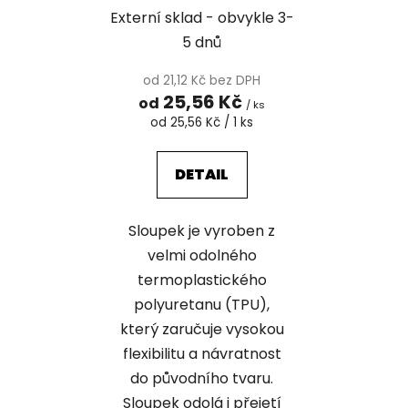
Externí sklad - obvykle 3-
5 dnů
od 21,12 Kč bez DPH
25,56 Kč
od
/ ks
Měrná
od 25,56 Kč / 1 ks
cena:
DETAIL
Sloupek je vyroben z
velmi odolného
termoplastického
polyuretanu (TPU),
který zaručuje vysokou
flexibilitu a návratnost
do původního tvaru.
Sloupek odolá i přejetí