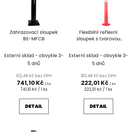
i
p
s
r
p
o
r
d
Zahrazovací sloupek
Flexibilní reflexní
o
u
BS-MFCB
sloupek s tvarovou
d
k
pamětí
u
t
k
Externí sklad - obvykle 3-
Externí sklad - obvykle 3-
ů
t
5 dnů
5 dnů
ů
612,48 Kč bez DPH
183,48 Kč bez DPH
741,10 Kč
222,01 Kč
/ ks
/ ks
Měrná
Měrná
741,10 Kč / 1 ks
222,01 Kč / 1 ks
cena:
cena:
DETAIL
DETAIL