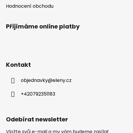
p
Hodnocení obchodu
i
s
u
Přijímáme online platby
Kontakt
objednavky
@
eleny.cz
+420792351183
Odebírat newsletter
Vložte svůj e-mail a my vám budeme zasílat