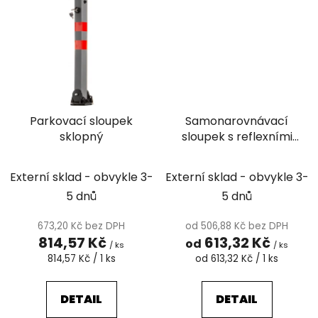
Parkovací sloupek
Samonarovnávací
sklopný
sloupek s reflexními
pruhy
Externí sklad - obvykle 3-
Externí sklad - obvykle 3-
5 dnů
5 dnů
673,20 Kč bez DPH
od 506,88 Kč bez DPH
814,57 Kč
613,32 Kč
od
/ ks
/ ks
Měrná
Měrná
814,57 Kč / 1 ks
od 613,32 Kč / 1 ks
cena:
cena:
DETAIL
DETAIL