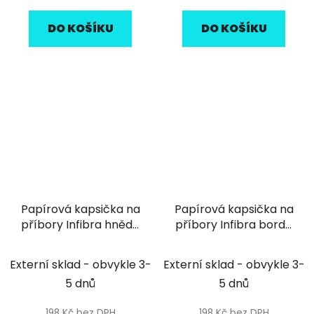
cena:
cena:
DO KOŠÍKU
DO KOŠÍKU
Papírová kapsička na
Papírová kapsička na
příbory Infibra hnědá
příbory Infibra bordó
recykl s bílým
s bílým ubrouskem -
ubrouskem - 125ks
125ks
Externí sklad - obvykle 3-
Externí sklad - obvykle 3-
5 dnů
5 dnů
198 Kč bez DPH
198 Kč bez DPH