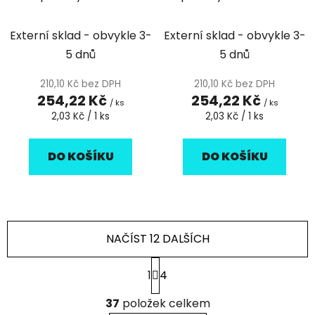
červená s bílým
šampaň s bílým
ubrouskem - 125ks
ubrouskem - 125ks
Externí sklad - obvykle 3-
Externí sklad - obvykle 3-
5 dnů
5 dnů
210,10 Kč bez DPH
210,10 Kč bez DPH
254,22 Kč
254,22 Kč
/ ks
/ ks
Měrná
Měrná
2,03 Kč / 1 ks
2,03 Kč / 1 ks
cena:
cena:
DO KOŠÍKU
DO KOŠÍKU
NAČÍST 12 DALŠÍCH
S
1
4
t
r
O
á
37
položek celkem
v