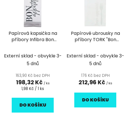
i
p
s
r
p
o
r
d
Papírová kapsička na
Papírové ubrousky na
o
u
příbory Infibra Bon
příbory TORK "Bon
d
k
Appetit s bílým
Appetit" 1/8 3vrstvy
u
t
ubrouskem - 100ks
bílé - 100ks
k
Externí sklad - obvykle 3-
Externí sklad - obvykle 3-
ů
t
5 dnů
5 dnů
ů
163,90 Kč bez DPH
176 Kč bez DPH
198,32 Kč
212,96 Kč
/ ks
/ ks
Měrná
1,98 Kč / 1 ks
cena:
DO KOŠÍKU
DO KOŠÍKU