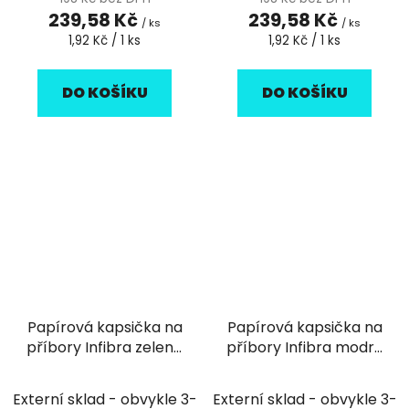
239,58 Kč
239,58 Kč
/ ks
/ ks
Měrná
Měrná
1,92 Kč / 1 ks
1,92 Kč / 1 ks
cena:
cena:
DO KOŠÍKU
DO KOŠÍKU
Papírová kapsička na
Papírová kapsička na
příbory Infibra zelená
příbory Infibra modrá
s bílým ubrouskem -
s bílým ubrouskem -
125ks
125ks
Externí sklad - obvykle 3-
Externí sklad - obvykle 3-