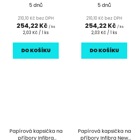
5 dnů
5 dnů
210,10 Kč bez DPH
210,10 Kč bez DPH
254,22 Kč
254,22 Kč
/ ks
/ ks
Měrná
Měrná
2,03 Kč / 1 ks
2,03 Kč / 1 ks
cena:
cena:
DO KOŠÍKU
DO KOŠÍKU
Papírová kapsička na
Papírová kapsička na
příbory Infibra
příbory Infibra New