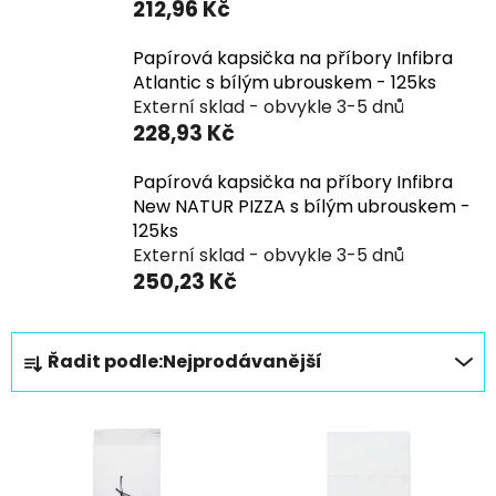
212,96 Kč
Papírová kapsička na příbory Infibra
Atlantic s bílým ubrouskem - 125ks
Externí sklad - obvykle 3-5 dnů
228,93 Kč
Papírová kapsička na příbory Infibra
New NATUR PIZZA s bílým ubrouskem -
125ks
Externí sklad - obvykle 3-5 dnů
250,23 Kč
Ř
Řadit podle:
Nejprodávanější
a
z
V
e
ý
n
p
í