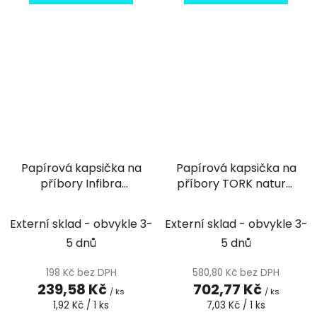
Papírová kapsička na
Papírová kapsička na
příbory Infibra
příbory TORK natural
antracit s bílým
BIO s bílým
ubrouskem - 125ks
ubrouskem - 100ks
Externí sklad - obvykle 3-
Externí sklad - obvykle 3-
5 dnů
5 dnů
198 Kč bez DPH
580,80 Kč bez DPH
239,58 Kč
702,77 Kč
/ ks
/ ks
Měrná
Měrná
1,92 Kč / 1 ks
7,03 Kč / 1 ks