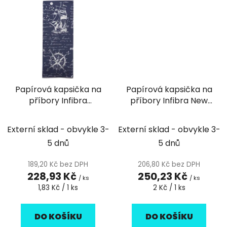
Papírová kapsička na
Papírová kapsička na
příbory Infibra
příbory Infibra New
Atlantic s bílým
NATUR PIZZA s bílým
ubrouskem - 125ks
ubrouskem - 125ks
Externí sklad - obvykle 3-
Externí sklad - obvykle 3-
5 dnů
5 dnů
189,20 Kč bez DPH
206,80 Kč bez DPH
228,93 Kč
250,23 Kč
/ ks
/ ks
Měrná
Měrná
1,83 Kč / 1 ks
2 Kč / 1 ks
cena:
cena:
DO KOŠÍKU
DO KOŠÍKU