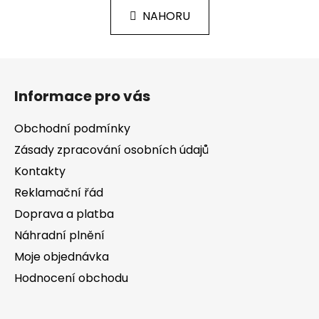
n
l
k
NAHORU
á
o
d
v
a
á
Z
c
n
á
í
í
Informace pro vás
p
p
r
a
Obchodní podmínky
v
t
k
Zásady zpracování osobních údajů
í
y
Kontakty
v
Reklamační řád
ý
p
Doprava a platba
i
Náhradní plnění
s
Moje objednávka
u
Hodnocení obchodu