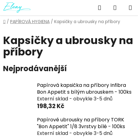
Přejít
Hledat
NÁKUP
na
obsah
KOŠÍK
Domů
/
PAPÍROVÁ HYGIENA
/
Kapsičky a ubrousky na příbory
Kapsičky a ubrousky na
příbory
Nejprodávanější
Papírová kapsička na příbory Infibra
Bon Appetit s bílým ubrouskem - 100ks
Externí sklad - obvykle 3-5 dnů
198,32 Kč
Papírové ubrousky na příbory TORK
"Bon Appetit" 1/8 3vrstvy bílé - 100ks
Externí sklad - obvykle 3-5 dnů