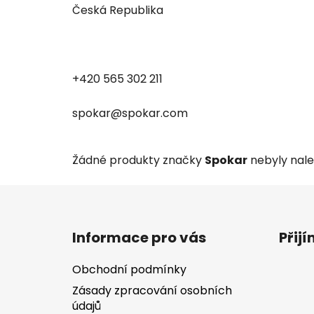
Česká Republika
+420 565 302 211
spokar@spokar.com
Žádné produkty značky
Spokar
nebyly nalez
Z
á
Informace pro vás
Přij
p
a
Obchodní podmínky
t
Zásady zpracování osobních
í
údajů