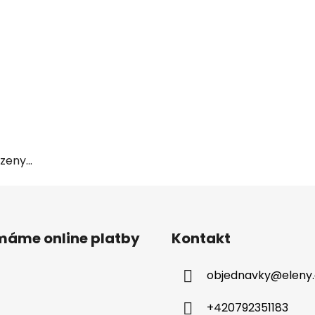
eny...
ímáme online platby
Kontakt
objednavky
@
eleny
+420792351183