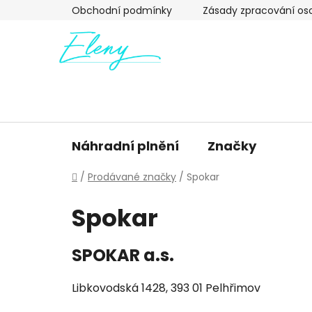
Přejít
Obchodní podmínky
Zásady zpracování os
na
obsah
Náhradní plnění
Značky
Domů
/
Prodávané značky
/
Spokar
Spokar
SPOKAR a.s.
Libkovodská 1428, 393 01 Pelhřimov