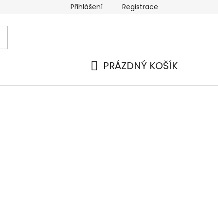
Přihlášení
Registrace
 a platba
Náhradní plnění
Moje objednávka
Hod
PRÁZDNÝ KOŠÍK
NÁKUPNÍ
KOŠÍK