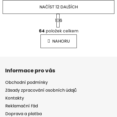
NAČÍST 12 DALŠÍCH
S
1
6
t
r
O
á
64
položek celkem
v
n
l
k
NAHORU
á
o
d
v
a
á
Z
c
n
á
í
í
Informace pro vás
p
p
r
a
Obchodní podmínky
v
t
k
Zásady zpracování osobních údajů
í
y
Kontakty
v
Reklamační řád
ý
p
Doprava a platba