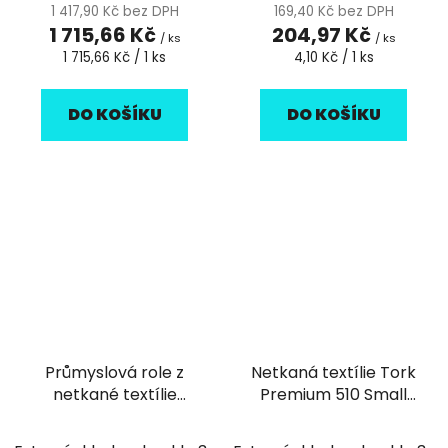
1 417,90 Kč bez DPH
169,40 Kč bez DPH
1 715,66 Kč
204,97 Kč
/ ks
/ ks
Měrná
Měrná
1 715,66 Kč / 1 ks
4,10 Kč / 1 ks
cena:
cena:
DO KOŠÍKU
DO KOŠÍKU
Průmyslová role z
Netkaná textílie Tork
netkané textílie
Premium 510 Small
TEMCA Profix escon
Pack bílá - 55ks
power crep 500 bílá -