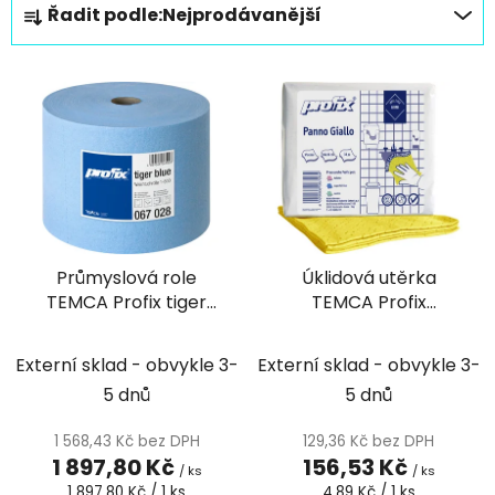
Řadit podle:
Nejprodávanější
a
z
V
e
ý
n
p
í
i
p
s
r
p
o
r
d
Průmyslová role
Úklidová utěrka
o
u
TEMCA Profix tiger
TEMCA Profix
d
k
800 modro-bílá - 1ks
skládaná verze žlutá -
u
t
32ks
k
Externí sklad - obvykle 3-
Externí sklad - obvykle 3-
ů
t
5 dnů
5 dnů
ů
1 568,43 Kč bez DPH
129,36 Kč bez DPH
1 897,80 Kč
156,53 Kč
/ ks
/ ks
Měrná
Měrná
1 897,80 Kč / 1 ks
4,89 Kč / 1 ks