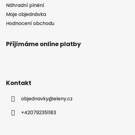
i
Náhradní plnění
s
Moje objednávka
u
Hodnocení obchodu
Přijímáme online platby
Kontakt
objednavky
@
eleny.cz
+420792351183