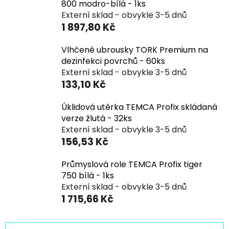
800 modro-bílá - 1ks
Externí sklad - obvykle 3-5 dnů
1 897,80 Kč
Vlhčené ubrousky TORK Premium na
dezinfekci povrchů - 60ks
Externí sklad - obvykle 3-5 dnů
133,10 Kč
Úklidová utěrka TEMCA Profix skládaná
verze žlutá - 32ks
Externí sklad - obvykle 3-5 dnů
156,53 Kč
Průmyslová role TEMCA Profix tiger
750 bílá - 1ks
Externí sklad - obvykle 3-5 dnů
1 715,66 Kč
Ř