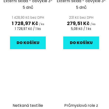
Externí sklad - obvykle 3-
Externí sklad - obvykle 3-
1ks
5 dnů
5 dnů
1 428,90 Kč bez DPH
231 Kč bez DPH
1 728,97 Kč
279,51 Kč
/ ks
/ ks
Měrná
Měrná
1 728,97 Kč / 1 ks
5,08 Kč / 1 ks
cena:
cena:
DO KOŠÍKU
DO KOŠÍKU
Netkaná textílie
Průmyslová role z