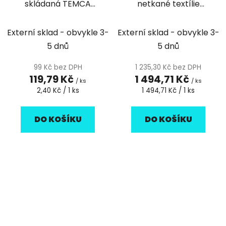
skládaná TEMCA
netkané textílie
PROFIX Strong
TEMCA Profix escon
32x36cm - 50ks
print 500 tyrkysová -
Externí sklad - obvykle 3-
Externí sklad - obvykle 3-
1ks
5 dnů
5 dnů
99 Kč bez DPH
1 235,30 Kč bez DPH
119,79 Kč
1 494,71 Kč
/ ks
/ ks
Měrná
Měrná
2,40 Kč / 1 ks
1 494,71 Kč / 1 ks
cena:
cena:
DO KOŠÍKU
DO KOŠÍKU