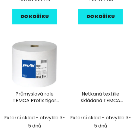
cena:
cena:
DO KOŠÍKU
DO KOŠÍKU
Průmyslová role
Netkaná textílie
TEMCA Profix tiger
skládaná TEMCA
750 bílá - 1ks
PROFIX Strong
32x60cm - 50ks
Externí sklad - obvykle 3-
Externí sklad - obvykle 3-
5 dnů
5 dnů