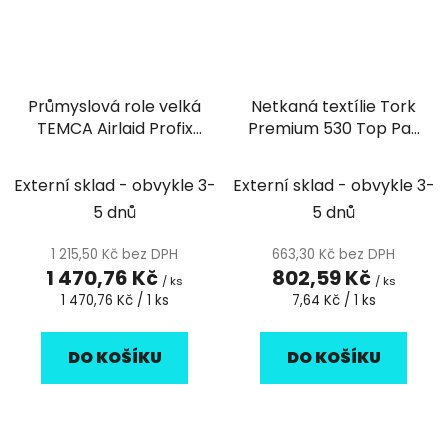
Průmyslová role velká
Netkaná textílie Tork
TEMCA Airlaid Profix
Premium 530 Top Pak
multi 750 bílá - 1ks
modrá W4 - 105ks
Externí sklad - obvykle 3-
Externí sklad - obvykle 3-
5 dnů
5 dnů
1 215,50 Kč bez DPH
663,30 Kč bez DPH
1 470,76 Kč
802,59 Kč
/ ks
/ ks
Měrná
Měrná
1 470,76 Kč / 1 ks
7,64 Kč / 1 ks
cena:
cena:
DO KOŠÍKU
DO KOŠÍKU