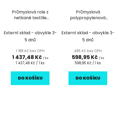
Průmyslová role z
Průmyslová
netkané textílie
polypropylenová
TEMCA Profix escon
utěrka Lite bílá
white 500 bílá - 1ks
Externí sklad - obvykle 3-
Externí sklad - obvykle 3-
5 dnů
5 dnů
1 188 Kč bez DPH
495 Kč bez DPH
1 437,48 Kč
598,95 Kč
/ ks
/ ks
Měrná
Měrná
1 437,48 Kč / 1 ks
598,95 Kč / 1 ks
cena:
cena:
DO KOŠÍKU
DO KOŠÍKU