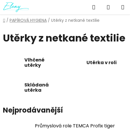
Přejít
Hledat
NÁKUP
na
obsah
KOŠÍK
Domů
/
PAPÍROVÁ HYGIENA
/
Utěrky z netkané textilie
Utěrky z netkané textilie
Vlhčené
Utěrka v roli
utěrky
Skládaná
utěrka
Nejprodávanější
Průmyslová role TEMCA Profix tiger