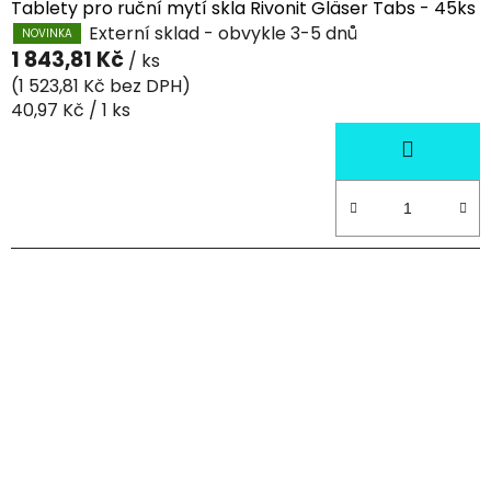
Tablety pro ruční mytí skla Rivonit Gläser Tabs - 45ks
Externí sklad - obvykle 3-5 dnů
NOVINKA
1 843,81 Kč
/ ks
(1 523,81 Kč bez DPH)
Měrná
40,97 Kč / 1 ks
cena: