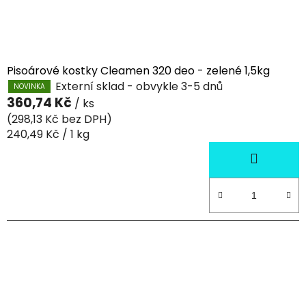
Pisoárové kostky Cleamen 320 deo - zelené 1,5kg
Externí sklad - obvykle 3-5 dnů
NOVINKA
360,74 Kč
/ ks
(298,13 Kč bez DPH)
Měrná
240,49 Kč / 1 kg
cena: