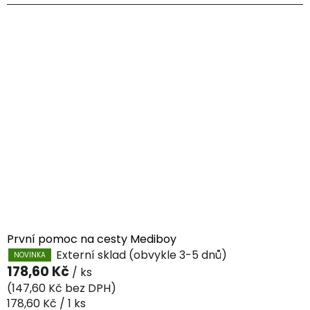
První pomoc na cesty Mediboy
Externí sklad (obvykle 3-5 dnů)
NOVINKA
178,60 Kč
/ ks
(147,60 Kč bez DPH)
Měrná
178,60 Kč / 1 ks