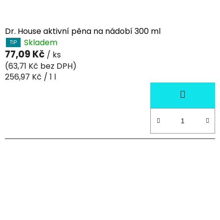
Dr. House aktivní pěna na nádobí 300 ml
Skladem
TIP
77,09 Kč
/ ks
(63,71 Kč bez DPH)
Měrná
256,97 Kč / 1 l
cena: