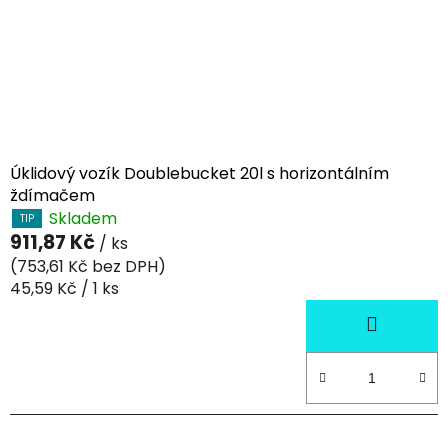
Úklidový vozík Doublebucket 20l s horizontálním
ždímačem
Skladem
TIP
911,87 Kč
/ ks
(753,61 Kč bez DPH)
Měrná
45,59 Kč / 1 ks
cena: