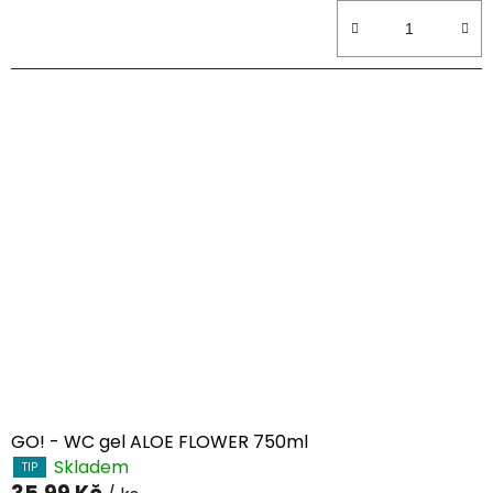
e
t
a
i
l
u
GO! - WC gel ALOE FLOWER 750ml
Skladem
TIP