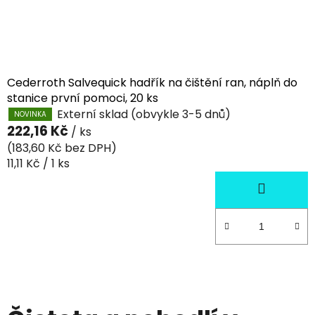
Cederroth Salvequick hadřík na čištění ran, náplň do
stanice první pomoci, 20 ks
Externí sklad (obvykle 3-5 dnů)
NOVINKA
222,16 Kč
/ ks
(183,60 Kč bez DPH)
Měrná
11,11 Kč / 1 ks
cena: