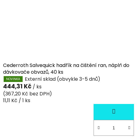
Cederroth Salvequick hadřík na čištění ran, náplň do
dávkovače obvazů, 40 ks
Externí sklad (obvykle 3-5 dnů)
NOVINKA
444,31 Kč
/ ks
(367,20 Kč bez DPH)
Měrná
11,11 Kč / 1 ks
cena: