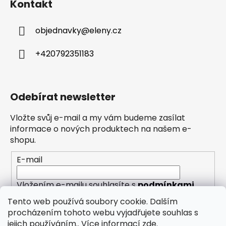
Kontakt
objednavky
@
eleny.cz
+420792351183
Odebírat newsletter
Vložte svůj e-mail a my vám budeme zasílat
informace o nových produktech na našem e-
shopu.
E-mail
Vložením e-mailu souhlasíte s
podmínkami
ochrany osobních údajů
Tento web používá soubory cookie. Dalším
procházením tohoto webu vyjadřujete souhlas s
PŘIHLÁSIT SE
jejich používáním.. Více informací
zde
.