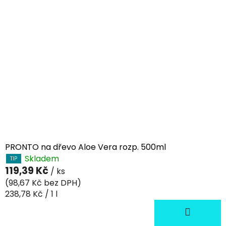
o
d
l
í
v
k
a
ž
PRONTO na dřevo Aloe Vera rozp. 500ml
Skladem
TIP
d
119,39 Kč
/ ks
é
(98,67 Kč bez DPH)
Měrná
238,78 Kč / 1 l
m
cena:
d