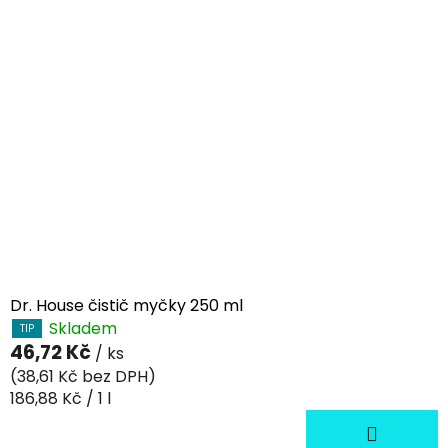
Dr. House čistič myčky 250 ml
Skladem
TIP
46,72 Kč
/ ks
(38,61 Kč bez DPH)
Měrná
186,88 Kč / 1 l
cena: