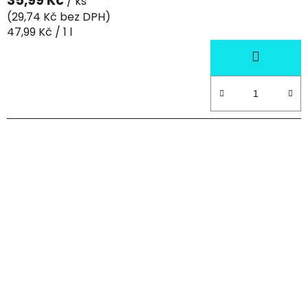
35,99 Kč
/ ks
(29,74 Kč bez DPH)
Měrná
47,99 Kč / 1 l
cena: