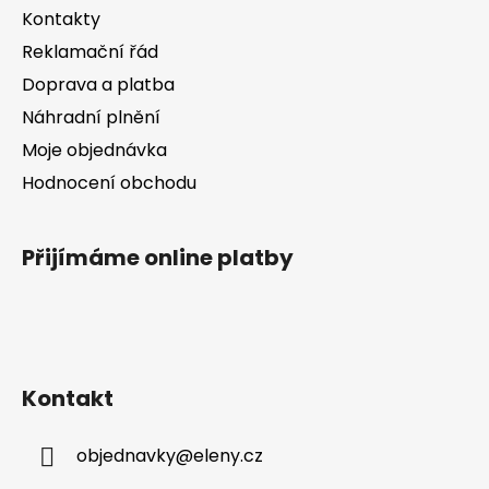
í
Kontakty
r
v
Reklamační řád
k
Doprava a platba
y
v
Náhradní plnění
ý
Moje objednávka
p
Hodnocení obchodu
i
s
u
Přijímáme online platby
Kontakt
objednavky
@
eleny.cz