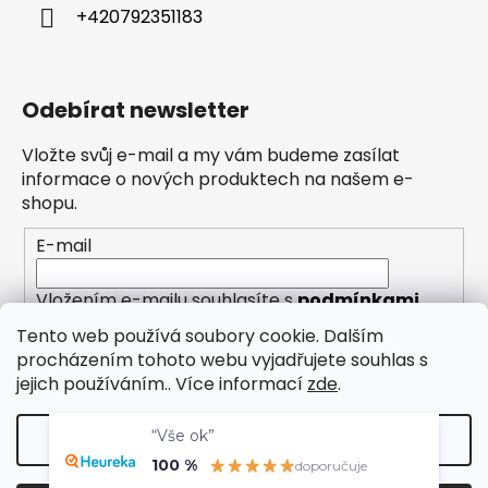
+420792351183
Odebírat newsletter
Vložte svůj e-mail a my vám budeme zasílat
informace o nových produktech na našem e-
shopu.
E-mail
Vložením e-mailu souhlasíte s
podmínkami
ochrany osobních údajů
Tento web používá soubory cookie. Dalším
procházením tohoto webu vyjadřujete souhlas s
PŘIHLÁSIT SE
jejich používáním.. Více informací
zde
.
“Vše ok”
Nastavení
100 %
doporučuje