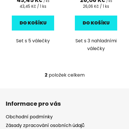
/ ks
/ ks
Měrná
Měrná
43,45 Kč / 1 ks
26,06 Kč / 1 ks
cena:
cena:
DO KOŠÍKU
DO KOŠÍKU
Set s 5 válečky
Set s 3 nahladními
válečky
2
položek celkem
O
v
l
Z
á
á
d
Informace pro vás
p
a
a
c
Obchodní podmínky
t
í
Zásady zpracování osobních údajů
p