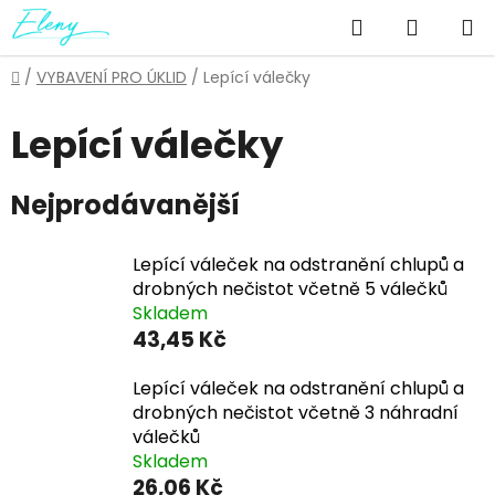
Přejít
Hledat
NÁKUP
na
obsah
KOŠÍK
Domů
/
VYBAVENÍ PRO ÚKLID
/
Lepící válečky
Lepící válečky
Nejprodávanější
Lepící váleček na odstranění chlupů a
drobných nečistot včetně 5 válečků
Skladem
43,45 Kč
Lepící váleček na odstranění chlupů a
drobných nečistot včetně 3 náhradní
válečků
Skladem
26,06 Kč