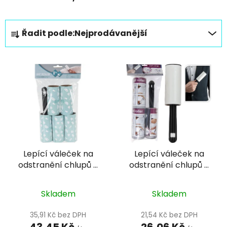
Ř
Řadit podle:
Nejprodávanější
a
z
V
e
ý
n
p
í
i
p
s
r
p
o
r
d
Lepící váleček na
Lepící váleček na
o
u
odstranění chlupů a
odstranění chlupů a
d
k
drobných nečistot
drobných nečistot
u
t
včetně 5 válečků
včetně 3 náhradní
k
Skladem
Skladem
ů
válečků
t
35,91 Kč bez DPH
21,54 Kč bez DPH
ů
43,45 Kč
26,06 Kč