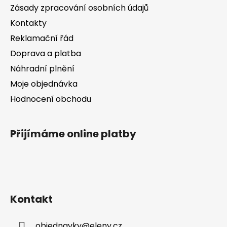
t
í
Zásady zpracování osobních údajů
í
p
Kontakty
r
v
Reklamační řád
k
Doprava a platba
y
v
Náhradní plnění
ý
Moje objednávka
p
Hodnocení obchodu
i
s
u
Přijímáme online platby
Kontakt
objednavky
@
eleny.cz