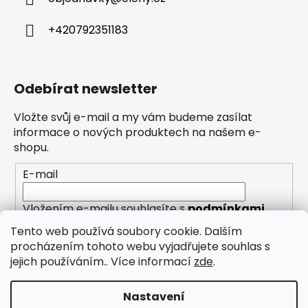
+420792351183
Odebírat newsletter
Vložte svůj e-mail a my vám budeme zasílat
informace o nových produktech na našem e-
shopu.
E-mail
Vložením e-mailu souhlasíte s
podmínkami
ochrany osobních údajů
Tento web používá soubory cookie. Dalším
procházením tohoto webu vyjadřujete souhlas s
PŘIHLÁSIT SE
jejich používáním.. Více informací
zde
.
Nastavení