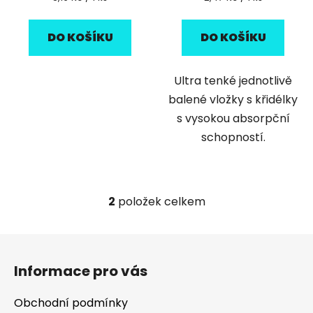
cena:
cena:
DO KOŠÍKU
DO KOŠÍKU
Ultra tenké jednotlivě
balené vložky s křidélky
s vysokou absorpční
schopností.
2
položek celkem
O
v
l
Z
á
á
d
Informace pro vás
p
a
a
c
Obchodní podmínky