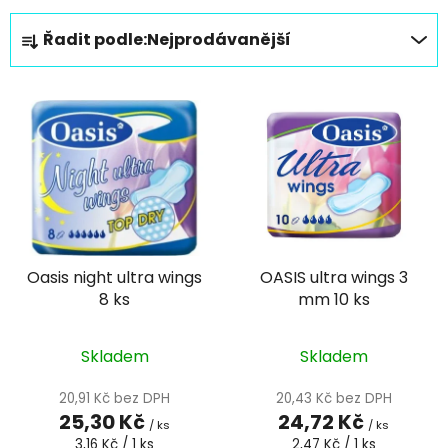
Ř
Řadit podle:
Nejprodávanější
a
z
V
e
ý
n
p
í
i
p
s
r
p
o
r
d
Oasis night ultra wings
OASIS ultra wings 3
o
u
8 ks
mm 10 ks
d
k
u
t
k
Skladem
Skladem
ů
t
20,91 Kč bez DPH
20,43 Kč bez DPH
ů
25,30 Kč
24,72 Kč
/ ks
/ ks
Měrná
Měrná
3,16 Kč / 1 ks
2,47 Kč / 1 ks