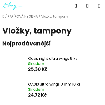
Přejít
Hledat
NÁKUP
na
obsah
KOŠÍK
Domů
/
PAPÍROVÁ HYGIENA
/
Vložky, tampony
Vložky, tampony
Nejprodávanější
Oasis night ultra wings 8 ks
Skladem
25,30 Kč
OASIS ultra wings 3 mm 10 ks
Skladem
24,72 Kč