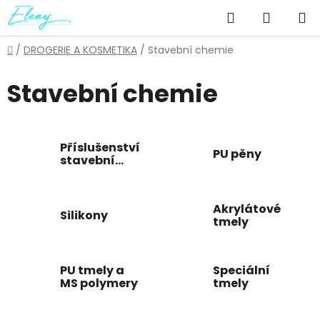
Přejít
Hledat
NÁKUP
na
obsah
KOŠÍK
Domů
/
DROGERIE A KOSMETIKA
/
Stavební chemie
Stavební chemie
Příslušenství
PU pěny
stavební
chemie
Akrylátové
Silikony
tmely
PU tmely a
Speciální
MS polymery
tmely