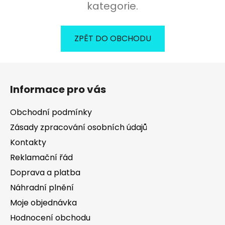
kategorie.
ZPĚT DO OBCHODU
Z
á
Informace pro vás
p
a
Obchodní podmínky
t
Zásady zpracování osobních údajů
í
Kontakty
Reklamační řád
Doprava a platba
Náhradní plnění
Moje objednávka
Hodnocení obchodu