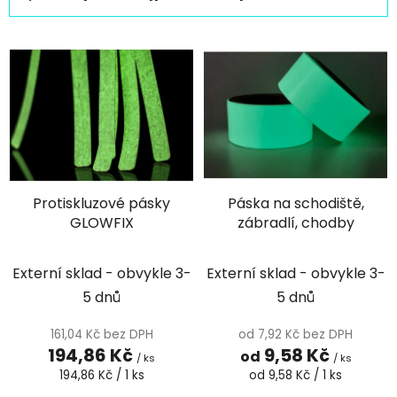
a
z
V
e
ý
n
p
í
i
p
s
r
p
o
r
d
Protiskluzové pásky
Páska na schodiště,
o
u
GLOWFIX
zábradlí, chodby
d
k
u
t
k
Externí sklad - obvykle 3-
Externí sklad - obvykle 3-
ů
t
5 dnů
5 dnů
ů
161,04 Kč bez DPH
od 7,92 Kč bez DPH
194,86 Kč
9,58 Kč
od
/ ks
/ ks
Měrná
Měrná
194,86 Kč / 1 ks
od 9,58 Kč / 1 ks
cena:
cena: