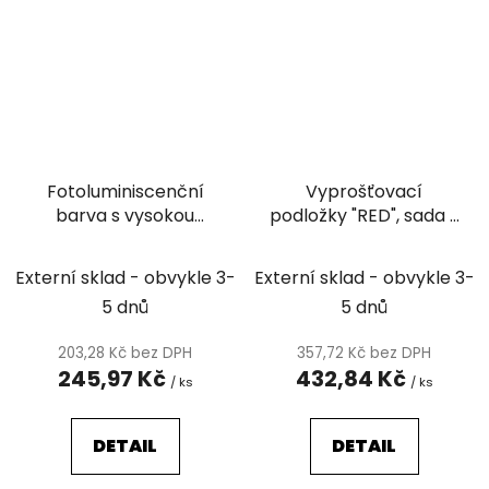
Fotoluminiscenční
Vyprošťovací
barva s vysokou
podložky "RED", sada 2
svítivostí, LumiSafe Hi-
ks
Glow
Externí sklad - obvykle 3-
Externí sklad - obvykle 3-
5 dnů
5 dnů
203,28 Kč bez DPH
357,72 Kč bez DPH
245,97 Kč
432,84 Kč
/ ks
/ ks
DETAIL
DETAIL