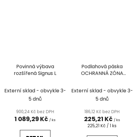
Povinná výbava
Podlahová páska
rozšířená Signus L
OCHRANNÁ ZÓNA
(600 mm x 150 mm)
Externí sklad - obvykle 3-
Externí sklad - obvykle 3-
5 dnů
5 dnů
900,24 Kč bez DPH
186,12 Kč bez DPH
1 089,29 Kč
225,21 Kč
/ ks
/ ks
Měrná
225,21 Kč / 1 ks
cena: