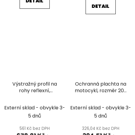
DETAIL
DETAIL
Výstražný profil na
Ochranná plachta na
rohy reflexní,
motocykl, rozměr 203
plechový
x 89 x 119 cm
Externí sklad - obvykle 3-
Externí sklad - obvykle 3-
5 dnů
5 dnů
561 Kč bez DPH
326,04 Kč bez DPH