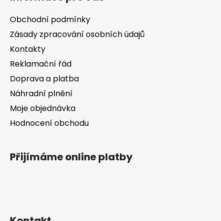
p
p
r
a
Obchodní podmínky
v
t
k
Zásady zpracování osobních údajů
í
y
Kontakty
v
Reklamační řád
ý
p
Doprava a platba
i
Náhradní plnění
s
Moje objednávka
u
Hodnocení obchodu
Přijímáme online platby
Kontakt