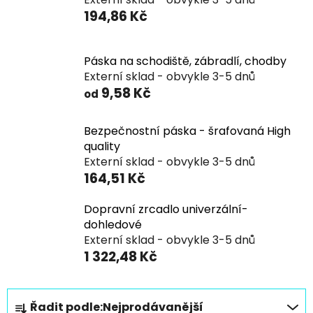
194,86 Kč
Páska na schodiště, zábradlí, chodby
Externí sklad - obvykle 3-5 dnů
9,58 Kč
od
Bezpečnostní páska - šrafovaná High
quality
Externí sklad - obvykle 3-5 dnů
164,51 Kč
Dopravní zrcadlo univerzální-
dohledové
Externí sklad - obvykle 3-5 dnů
1 322,48 Kč
Ř
Řadit podle:
Nejprodávanější