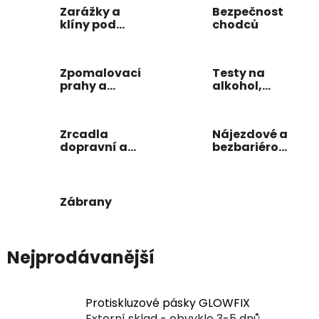
Zarážky a
Bezpečnost
klíny pod
chodců
kola
Zpomalovací
Testy na
prahy a
alkohol,
parkovací
drogy
dorazy
Zrcadla
Nájezdové a
dopravní a
bezbariérové
dohledová
rampy
Zábrany
Nejprodávanější
Protiskluzové pásky GLOWFIX
Externí sklad - obvykle 3-5 dnů