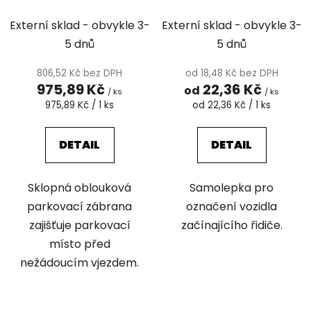
Externí sklad - obvykle 3-
Externí sklad - obvykle 3-
5 dnů
5 dnů
806,52 Kč bez DPH
od 18,48 Kč bez DPH
975,89 Kč
22,36 Kč
od
/ ks
/ ks
Měrná
Měrná
975,89 Kč / 1 ks
od 22,36 Kč / 1 ks
cena:
cena:
DETAIL
DETAIL
Sklopná oblouková
Samolepka pro
parkovací zábrana
označení vozidla
zajišťuje parkovací
začínajícího řidiče.
místo před
nežádoucím vjezdem.