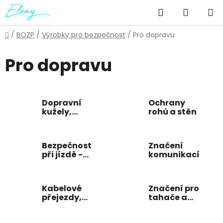
Přejít
Hledat
NÁKUP
na
obsah
KOŠÍK
Domů
/
BOZP
/
Výrobky pro bezpečnost
/
Pro dopravu
Pro dopravu
Dopravní
Ochrany
kužely,
rohů a stěn
sloupky
Bezpečnost
Značení
při jízdě -
komunikací
výbava a
doplňky
Kabelové
Značení pro
přejezdy,
tahače a
rampy
návěsy