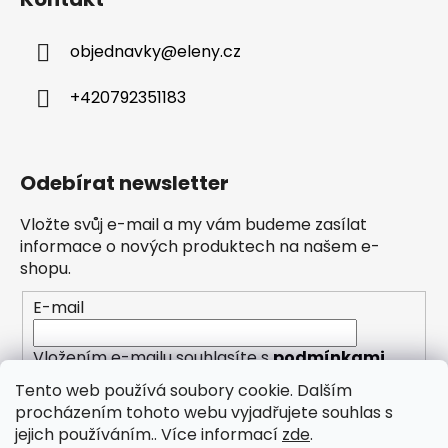
objednavky
@
eleny.cz
+420792351183
Odebírat newsletter
Vložte svůj e-mail a my vám budeme zasílat
informace o nových produktech na našem e-
shopu.
E-mail
Vložením e-mailu souhlasíte s
podmínkami
ochrany osobních údajů
Tento web používá soubory cookie. Dalším
procházením tohoto webu vyjadřujete souhlas s
PŘIHLÁSIT SE
jejich používáním.. Více informací
zde
.