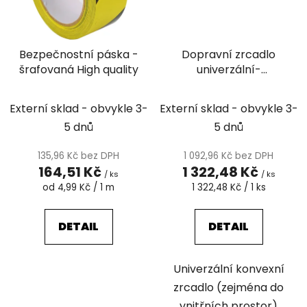
Bezpečnostní páska -
Dopravní zrcadlo
šrafovaná High quality
univerzální-
dohledové
Externí sklad - obvykle 3-
Externí sklad - obvykle 3-
5 dnů
5 dnů
135,96 Kč bez DPH
1 092,96 Kč bez DPH
164,51 Kč
1 322,48 Kč
/ ks
/ ks
Měrná
Měrná
od 4,99 Kč / 1 m
1 322,48 Kč / 1 ks
cena:
cena:
DETAIL
DETAIL
Univerzální konvexní
zrcadlo (zejména do
vnitřních prostor)