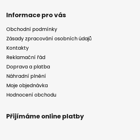
l
Z
á
á
d
Informace pro vás
p
a
a
c
Obchodní podmínky
t
í
Zásady zpracování osobních údajů
í
p
Kontakty
r
v
Reklamační řád
k
Doprava a platba
y
v
Náhradní plnění
ý
Moje objednávka
p
Hodnocení obchodu
i
s
u
Přijímáme online platby