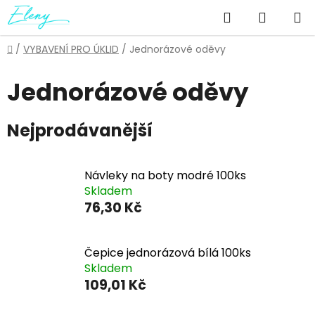
Přejít
Hledat
NÁKUP
na
obsah
KOŠÍK
Domů
/
VYBAVENÍ PRO ÚKLID
/
Jednorázové oděvy
Jednorázové oděvy
Nejprodávanější
Návleky na boty modré 100ks
Skladem
76,30 Kč
Čepice jednorázová bílá 100ks
Skladem
109,01 Kč