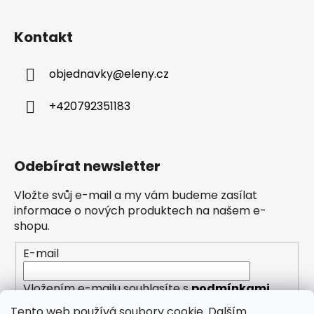
Kontakt
objednavky
@
eleny.cz
+420792351183
Odebírat newsletter
Vložte svůj e-mail a my vám budeme zasílat
informace o nových produktech na našem e-
shopu.
E-mail
Vložením e-mailu souhlasíte s
podmínkami
ochrany osobních údajů
Tento web používá soubory cookie. Dalším