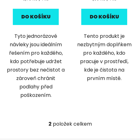
cena:
cena:
DO KOŠÍKU
DO KOŠÍKU
Tyto jednorázové
Tento produkt je
návleky jsou ideálním
nezbytným doplňkem
řešením pro každého,
pro každého, kdo
kdo potřebuje udržet
pracuje v prostředí,
prostory bez nečistot a
kde je čistota na
zároveň chránit
prvním místě.
podlahy před
poškozením.
2
položek celkem
O
v