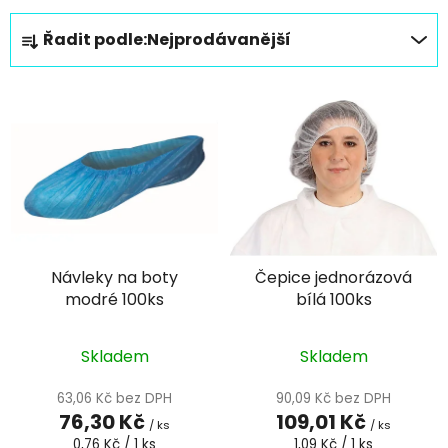
Ř
Řadit podle:
Nejprodávanější
a
z
V
e
ý
n
p
í
i
p
s
r
p
o
r
d
Návleky na boty
Čepice jednorázová
o
u
modré 100ks
bílá 100ks
d
k
u
t
k
Skladem
Skladem
ů
t
63,06 Kč bez DPH
90,09 Kč bez DPH
ů
76,30 Kč
109,01 Kč
/ ks
/ ks
Měrná
Měrná
0,76 Kč / 1 ks
1,09 Kč / 1 ks