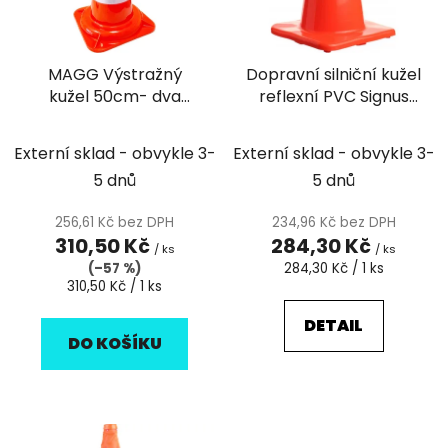
s
r
p
o
r
d
MAGG Výstražný
Dopravní silniční kužel
o
u
kužel 50cm- dva
reflexní PVC Signus
d
k
reflexní pruhy
TC1
u
t
k
Externí sklad - obvykle 3-
Externí sklad - obvykle 3-
ů
t
5 dnů
5 dnů
ů
256,61 Kč bez DPH
234,96 Kč bez DPH
310,50 Kč
284,30 Kč
/ ks
/ ks
Měrná
(–57 %)
284,30 Kč / 1 ks
Měrná
cena:
310,50 Kč / 1 ks
cena:
DETAIL
DO KOŠÍKU