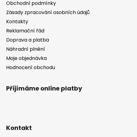
a
c
Obchodní podmínky
t
í
Zásady zpracování osobních údajů
í
p
Kontakty
r
v
Reklamační řád
k
Doprava a platba
y
v
Náhradní plnění
ý
Moje objednávka
p
Hodnocení obchodu
i
s
u
Přijímáme online platby
Kontakt