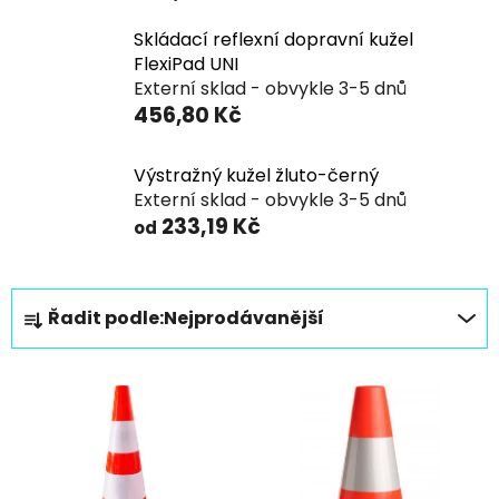
Skládací reflexní dopravní kužel
FlexiPad UNI
Externí sklad - obvykle 3-5 dnů
456,80 Kč
Výstražný kužel žluto-černý
Externí sklad - obvykle 3-5 dnů
233,19 Kč
od
Ř
Řadit podle:
Nejprodávanější
a
z
V
e
ý
n
p
í
i
p