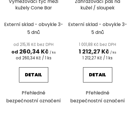
Vymezovací tyč mezi
Zahrazovací pás na
kužely Cone Bar
kužel / sloupek
Externí sklad - obvykle 3-
Externí sklad - obvykle 3-
5 dnů
5 dnů
od 215,16 Kč bez DPH
1 001,88 Kč bez DPH
260,34 Kč
1 212,27 Kč
od
/ ks
/ ks
Měrná
Měrná
od 260,34 Kč / 1 ks
1 212,27 Kč / 1 ks
cena:
cena:
DETAIL
DETAIL
Přehledné
Přehledné
bezpečnostní označení
bezpečnostní označení