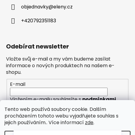
objednavky
@
eleny.cz
+420792351183
Odebírat newsletter
Vložte svůj e-mail a my vám budeme zasílat
informace o nových produktech na našem e-
shopu.
E-mail
Vložením e-mailu souhlasíte s
podmínkami
ochrany osobních údajů
Tento web používá soubory cookie. Dalším
procházením tohoto webu vyjadřujete souhlas s
PŘIHLÁSIT SE
jejich používáním.. Více informací
zde
.