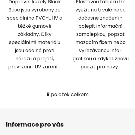
Dopravní kužely Black
Plastovou tabulku lze
Base jsou vyrobeny ze
využít na trvalé nebo
speciálního PVC-UHV a
dočasné značení -
těžké gumové
polepit informační
základny. Díky
samolepkou, popsat
speciálními materiálu
mazacím fixem nebo
jsou odolné proti
vyřezávanou info-
nárazu a přejetí,
grafikou a kdykoli znovu
převržení i UV záření....
použít pro nový...
8
položek celkem
O
v
l
Z
á
á
d
Informace pro vás
p
a