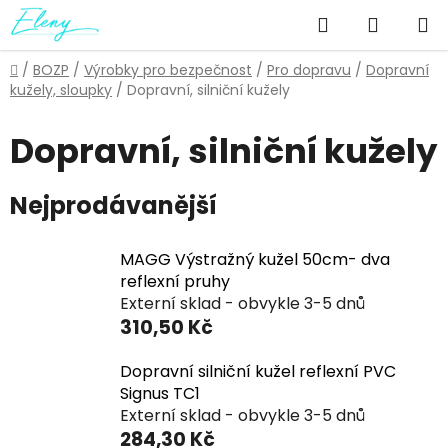
Přejít
Hledat
NÁKUP
na
obsah
KOŠÍK
Domů
/
BOZP
/
Výrobky pro bezpečnost
/
Pro dopravu
/
Dopravní
kužely, sloupky
/
Dopravní, silniční kužely
Dopravní, silniční kužely
Nejprodávanější
MAGG Výstražný kužel 50cm- dva
reflexní pruhy
Externí sklad - obvykle 3-5 dnů
310,50 Kč
Dopravní silniční kužel reflexní PVC
Signus TC1
Externí sklad - obvykle 3-5 dnů
284,30 Kč