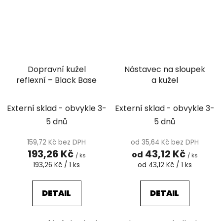
Dopravní kužel
Nástavec na sloupek
reflexní – Black Base
a kužel
Externí sklad - obvykle 3-
Externí sklad - obvykle 3-
5 dnů
5 dnů
159,72 Kč bez DPH
od 35,64 Kč bez DPH
193,26 Kč
43,12 Kč
od
/ ks
/ ks
Měrná
Měrná
193,26 Kč / 1 ks
od 43,12 Kč / 1 ks
cena:
cena:
DETAIL
DETAIL