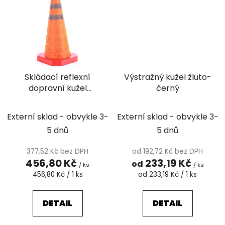
Skládací reflexní
Výstražný kužel žluto-
dopravní kužel
černý
FlexiPad UNI
Externí sklad - obvykle 3-
Externí sklad - obvykle 3-
5 dnů
5 dnů
377,52 Kč bez DPH
od 192,72 Kč bez DPH
456,80 Kč
233,19 Kč
od
/ ks
/ ks
Měrná
Měrná
456,80 Kč / 1 ks
od 233,19 Kč / 1 ks
cena:
cena:
DETAIL
DETAIL