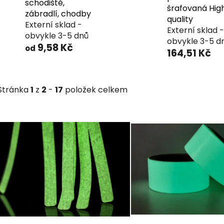
schodiště,
šrafovaná Hig
zábradlí, chodby
quality
Externí sklad -
Externí sklad -
obvykle 3-5 dnů
obvykle 3-5 d
9,58 Kč
od
164,51 Kč
Stránka
1
z
2
-
17
položek celkem
V
ý
p
i
s
p
r
o
d