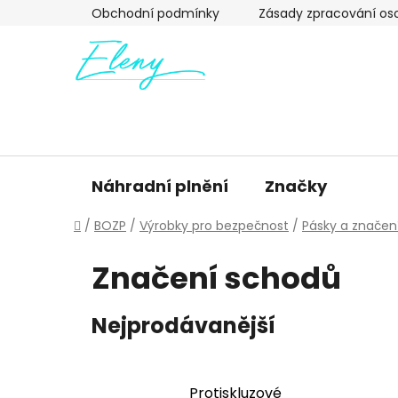
Přejít
Obchodní podmínky
Zásady zpracování os
na
obsah
Náhradní plnění
Značky
Domů
/
BOZP
/
Výrobky pro bezpečnost
/
Pásky a značen
Značení schodů
Nejprodávanější
Protiskluzové