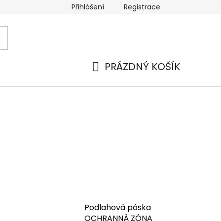
Přihlášení
Registrace
 a platba
Náhradní plnění
Moje objednávka
Hod
PRÁZDNÝ KOŠÍK
NÁKUPNÍ
KOŠÍK
Podlahová páska
OCHRANNÁ ZÓNA