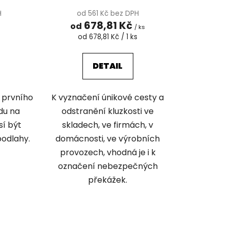
H
od 561 Kč bez DPH
678,81 Kč
od
s
/ ks
Měrná
od 678,81 Kč / 1 ks
cena:
DETAIL
í prvního
K vyznačení únikové cesty a
du na
odstranění kluzkosti ve
sí být
skladech, ve firmách, v
podlahy.
domácnosti, ve výrobních
provozech, vhodná je i k
označení nebezpečných
překážek.