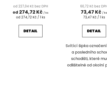
od 227,04 Kč bez DPH
60,72 Kč bez DP
274,72 Kč
73,47 Kč
od
/ ks
/ k
Měrná
Měrná
od 274,72 Kč / 1 ks
73,47 Kč / 1 ks
cena:
cena:
DETAIL
DETAIL
Svítící šipka označen
a posledního scho
schodišti, které mu
odlišitelné od okolní 