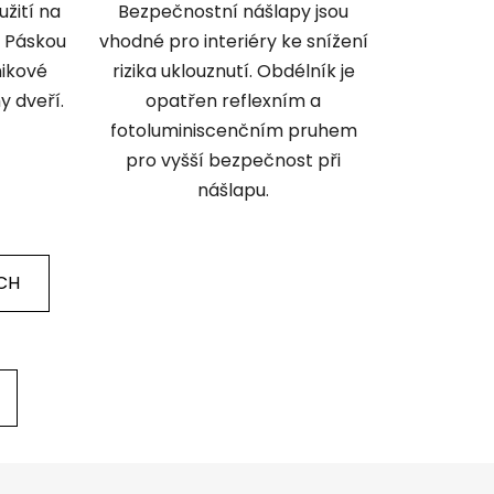
užití na
Bezpečnostní nášlapy jsou
. Páskou
vhodné pro interiéry ke snížení
ikové
rizika uklouznutí. Obdélník je
y dveří.
opatřen reflexním a
fotoluminiscenčním pruhem
pro vyšší bezpečnost při
nášlapu.
CH