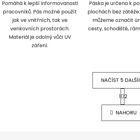
Pomáhá k lepší informovanosti
Páska je určena k po
pracovníků. Pás možné použít
plochách bez zátěže
jak ve vnitřních, tak ve
můžeme označit ún
venkovních prostorách.
cesty, schodiště, rám
Materiál je odolný vůči UV
záření.
NAČÍST 5 DALŠÍ
S
1
2
t
O
r
v
á
l
NAHORU
n
á
k
d
o
v
a
á