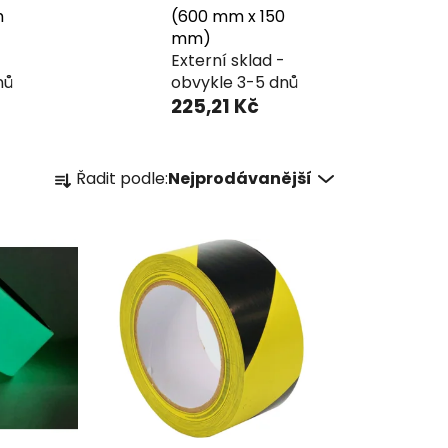
h
(600 mm x 150
mm)
Externí sklad -
nů
obvykle 3-5 dnů
225,21 Kč
Ř
Řadit podle:
Nejprodávanější
a
z
e
n
í
p
r
o
d
u