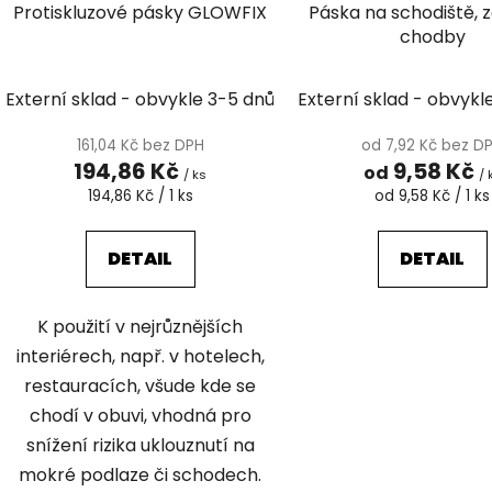
Protiskluzové pásky GLOWFIX
Páska na schodiště, z
u
chodby
k
t
Externí sklad - obvykle 3-5 dnů
Externí sklad - obvykl
ů
161,04 Kč bez DPH
od 7,92 Kč bez D
194,86 Kč
9,58 Kč
od
/ ks
/ 
Měrná
Měrná
194,86 Kč / 1 ks
od 9,58 Kč / 1 ks
cena:
cena:
DETAIL
DETAIL
K použití v nejrůznějších
interiérech, např. v hotelech,
restauracích, všude kde se
chodí v obuvi, vhodná pro
snížení rizika uklouznutí na
mokré podlaze či schodech.