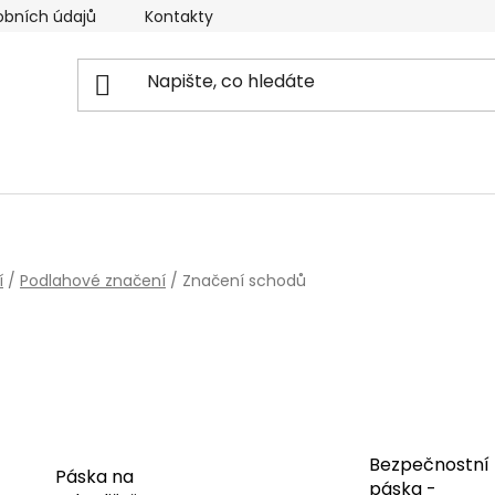
obních údajů
Kontakty
Reklamační řád
Doprava
í
/
Podlahové značení
/
Značení schodů
Bezpečnostní
Páska na
páska -