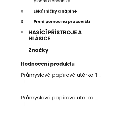
plochy a chodníky
Lékárničky a náplně
První pomoc na pracovišti
HASÍCÍ PŘÍSTROJE A
HLÁSIČE
Značky
Hodnocení produktu
Průmyslová papírová utěrka TEMCA PROFIX Durex plus - 2ks
|
Hodnocení produktu je 5 z 5 hvězdiček.
Průmyslová papírová utěrka CELTEX Smart White 800, šířka 24cm, 2vrstvy
|
Hodnocení produktu je 5 z 5 hvězdiček.