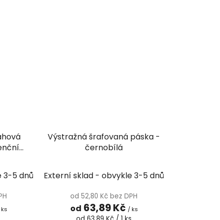
lahová
Výstražná šrafovaná páska -
enční
černobílá
e 3-5 dnů
Externí sklad - obvykle 3-5 dnů
DPH
od 52,80 Kč bez DPH
63,89 Kč
od
 ks
/ ks
Měrná
od 63,89 Kč / 1 ks