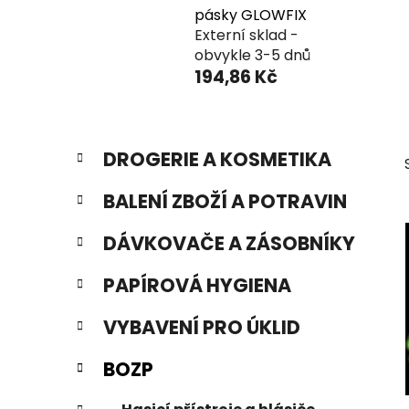
pásky GLOWFIX
Externí sklad -
obvykle 3-5 dnů
194,86 Kč
P
K
Přeskočit
DROGERIE A KOSMETIKA
a
o
kategorie
t
s
BALENÍ ZBOŽÍ A POTRAVIN
e
t
g
r
DÁVKOVAČE A ZÁSOBNÍKY
o
a
r
PAPÍROVÁ HYGIENA
i
n
e
n
VYBAVENÍ PRO ÚKLID
í
p
BOZP
a