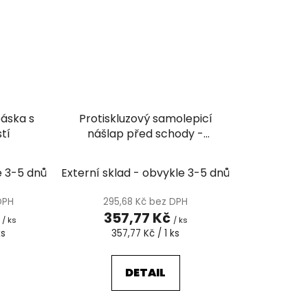
páska s
Protiskluzový samolepicí
stí
nášlap před schody -
GLOWFIX ST61
e 3-5 dnů
Externí sklad - obvykle 3-5 dnů
 DPH
295,68 Kč bez DPH
č
357,77 Kč
/ ks
/ ks
Měrná
ks
357,77 Kč / 1 ks
cena:
DETAIL