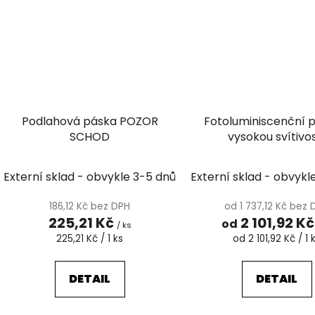
Podlahová páska POZOR
Fotoluminiscenční 
SCHOD
vysokou svítivo
Externí sklad - obvykle 3-5 dnů
Externí sklad - obvykl
186,12 Kč bez DPH
od 1 737,12 Kč bez
225,21 Kč
2 101,92 K
od
/ ks
Měrná
Měrná
225,21 Kč / 1 ks
od 2 101,92 Kč / 1 
cena:
cena:
DETAIL
DETAIL