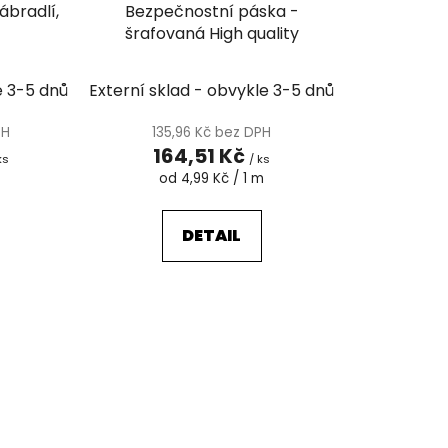
k
ábradlí,
Bezpečnostní páska -
t
šrafovaná High quality
ů
e 3-5 dnů
Externí sklad - obvykle 3-5 dnů
PH
135,96 Kč bez DPH
164,51 Kč
ks
/ ks
Měrná
od 4,99 Kč / 1 m
cena:
DETAIL