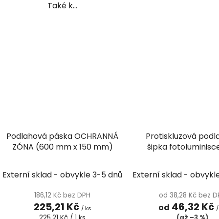
Také k...
Podlahová páska OCHRANNÁ
Protiskluzová pod
ZÓNA (600 mm x 150 mm)
šipka fotoluminisc
ArGlow60X
Externí sklad - obvykle 3-5 dnů
Externí sklad - obvykl
186,12 Kč bez DPH
od 38,28 Kč bez 
225,21 Kč
46,32 Kč
od
/ ks
/
Měrná
225,21 Kč / 1 ks
(až –3 %)