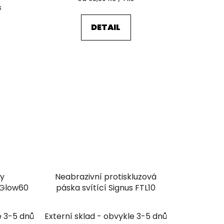
cena:
s
DETAIL
dy
Neabrazivní protiskluzová
rGlow60
páska svítící Signus FTL10
e 3-5 dnů
Externí sklad - obvykle 3-5 dnů