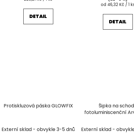
cena:
Měrná
od 46,32 Kč / 1 k
cena:
DETAIL
DETAIL
Protiskluzová páska GLOWFIX
Šipka na scho
fotoluminiscenční A
Externí sklad - obvykle 3-5 dnů
Externí sklad - obvykl