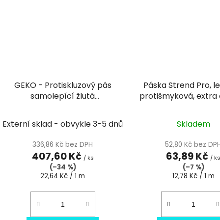
GEKO - Protiskluzový pás
Páska Strend Pro, l
samolepící žlutá
protišmyková, extra 
fluorescenční 25mm/18m
žltá, 25 mm x 5
Externí sklad - obvykle 3-5 dnů
Skladem
336,86 Kč bez DPH
52,80 Kč bez DP
407,60 Kč
63,89 Kč
/ ks
/ k
(–34 %)
(–7 %)
Měrná
Měrná
22,64 Kč / 1 m
12,78 Kč / 1 m
cena:
cena: