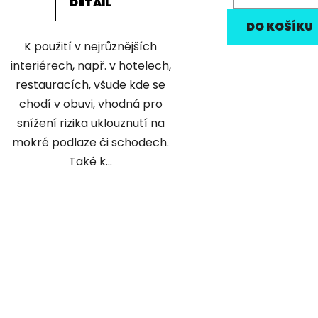
DETAIL
DO KOŠÍKU
K použití v nejrůznějších
interiérech, např. v hotelech,
restauracích, všude kde se
chodí v obuvi, vhodná pro
snížení rizika uklouznutí na
mokré podlaze či schodech.
Také k...