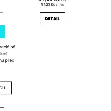
Měrná
94,23 Kč / 1 ks
cena:
DETAIL
peciálně
šení
nu před
ÍCH