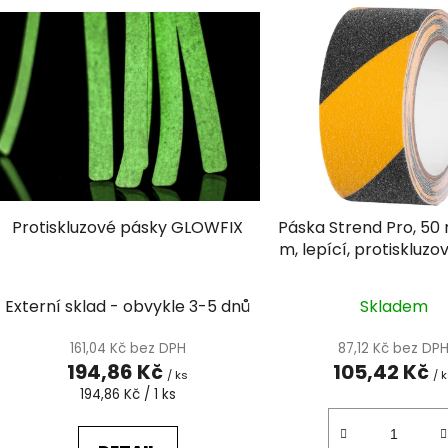
V
ý
p
i
s
p
r
o
d
Protiskluzové pásky GLOWFIX
Páska Strend Pro, 50
u
m, lepící, protiskluzo
k
odolná, černo/žl
t
Externí sklad - obvykle 3-5 dnů
Skladem
ů
161,04 Kč bez DPH
87,12 Kč bez DP
194,86 Kč
105,42 Kč
/ ks
/ 
Měrná
194,86 Kč / 1 ks
cena: