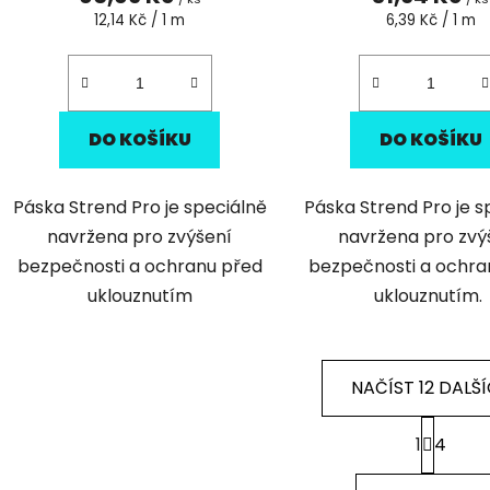
Měrná
Měrná
12,14 Kč / 1 m
6,39 Kč / 1 m
cena:
cena:
DO KOŠÍKU
DO KOŠÍKU
Páska Strend Pro je speciálně
Páska Strend Pro je s
navržena pro zvýšení
navržena pro zvý
bezpečnosti a ochranu před
bezpečnosti a ochra
uklouznutím
uklouznutím.
NAČÍST 12 DALŠ
S
1
4
t
O
r
v
á