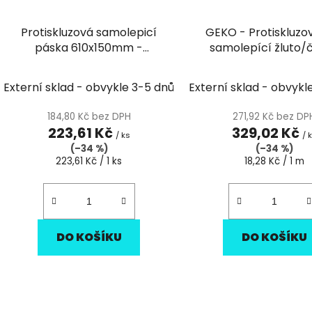
Protiskluzová samolepicí
GEKO - Protiskluzo
páska 610x150mm -
samolepící žluto/
fluorescenční
25mm/18m
Externí sklad - obvykle 3-5 dnů
Externí sklad - obvykl
184,80 Kč bez DPH
271,92 Kč bez DP
223,61 Kč
329,02 Kč
/ ks
/ 
(–34 %)
(–34 %)
Měrná
Měrná
223,61 Kč / 1 ks
18,28 Kč / 1 m
cena:
cena:
DO KOŠÍKU
DO KOŠÍKU