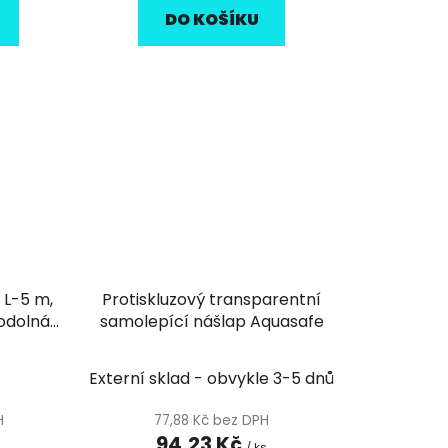
DO KOŠÍKU
 L-5 m,
Protiskluzový transparentní
odolná,
samolepící nášlap Aquasafe
Externí sklad - obvykle 3-5 dnů
H
77,88 Kč bez DPH
94,23 Kč
/ ks