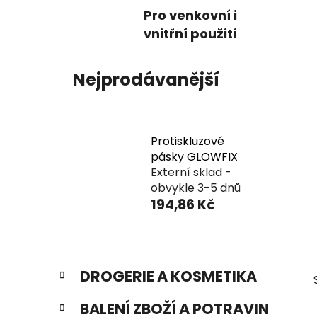
Pro venkovní i
vnitřní použití
Nejprodávanější
Protiskluzové
pásky GLOWFIX
Externí sklad -
obvykle 3-5 dnů
194,86 Kč
P
K
Přeskočit
DROGERIE A KOSMETIKA
a
o
kategorie
t
s
BALENÍ ZBOŽÍ A POTRAVIN
e