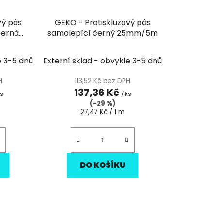
vý pás
GEKO - Protiskluzový pás
černá
samolepící černý 25mm/5m
e 3-5 dnů
Externí sklad - obvykle 3-5 dnů
H
113,52 Kč bez DPH
137,36 Kč
ks
/ ks
(–29 %)
Měrná
27,47 Kč / 1 m
cena:
DO KOŠÍKU