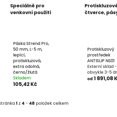
Speciálně pro
Protiskluzov
venkovní použití
čtverce, pás
plochy a cho
Páska Strend Pro,
50 mm, L-5 m,
Protiskluzový
lepící,
prostředek
protiskluzová,
ANTISLIP NS01
extra odolná,
Externí sklad -
černo/žlutá
obvykle 3-5 d
Skladem
1 891,08 
od
105,42 Kč
Stránka
1
z
4
-
48
položek celkem