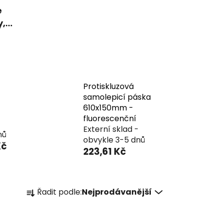
é
y,
dníky
Protiskluzová
samolepicí páska
610x150mm -
fluorescenční
Externí sklad -
nů
obvykle 3-5 dnů
Kč
223,61 Kč
Ř
Řadit podle:
Nejprodávanější
a
z