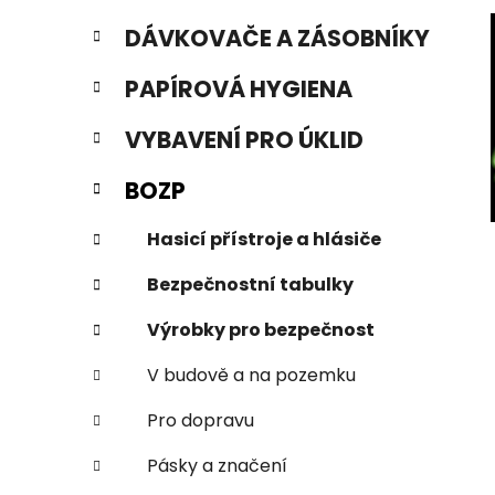
t
g
r
DÁVKOVAČE A ZÁSOBNÍKY
o
a
r
PAPÍROVÁ HYGIENA
i
n
e
n
VYBAVENÍ PRO ÚKLID
í
p
BOZP
a
n
Hasicí přístroje a hlásiče
e
Bezpečnostní tabulky
l
Výrobky pro bezpečnost
V budově a na pozemku
Pro dopravu
Pásky a značení