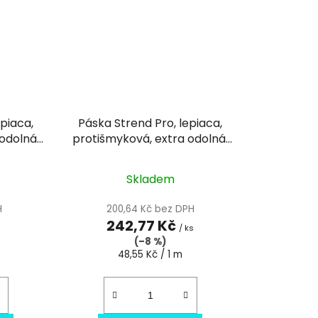
epiaca,
Páska Strend Pro, lepiaca,
odolná,
protišmyková, extra odolná,
 m
fluorescenčná, 50 mm x 5 m
Skladem
H
200,64 Kč bez DPH
242,77 Kč
s
/ ks
(–8 %)
Měrná
48,55 Kč / 1 m
cena: