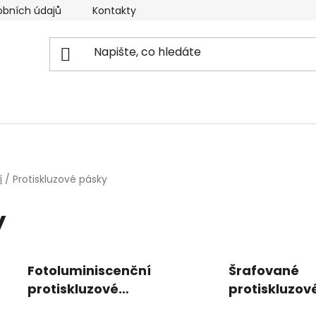
obních údajů
Kontakty
Reklamační řád
Doprava
í
/
Protiskluzové pásky
y
Fotoluminiscenční
Šrafované
protiskluzové
protiskluzov
pásky
pásky