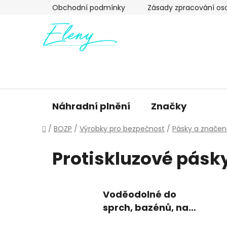
Přejít
Obchodní podmínky
Zásady zpracování os
na
obsah
Náhradní plnění
Značky
Domů
/
BOZP
/
Výrobky pro bezpečnost
/
Pásky a značen
Protiskluzové pásk
Voděodolné do
sprch, bazénů, na
schody