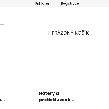
Přihlášení
Registrace
 a platba
Náhradní plnění
Moje objednávka
Hod
PRÁZDNÝ KOŠÍK
NÁKUPNÍ
KOŠÍK
Nátěry a
é
protiskluzové
úpravy povrchů