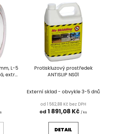
e
n
í
p
r
o
d
u
k
 mm, L-5
Protiskluzový prostředek
t
vá, extra
ANTISLIP NS01
ů
utá
Externí sklad - obvykle 3-5 dnů
H
od 1 562,88 Kč bez DPH
1 891,08 Kč
od
ks
/ ks
DETAIL