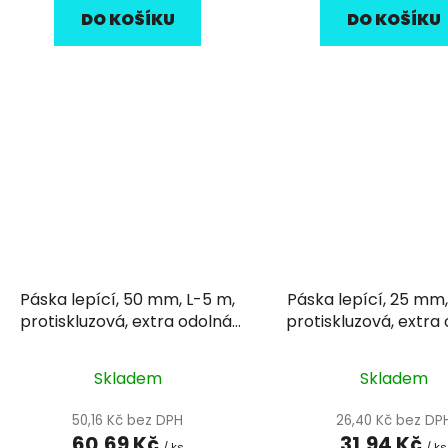
DO KOŠÍKU
DO KOŠÍKU
Páska lepící, 50 mm, L-5 m,
Páska lepící, 25 mm,
protiskluzová, extra odolná,
protiskluzová, extra 
černo/žlutá
černo/žlutá
Skladem
Skladem
50,16 Kč bez DPH
26,40 Kč bez DP
60,69 Kč
31,94 Kč
/ ks
/ ks