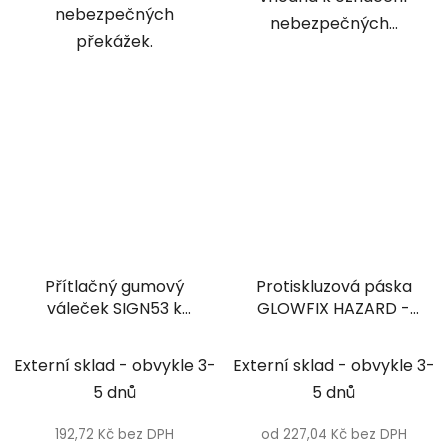
nebezpečných
nebezpečných...
překážek.
Přítlačný gumový
Protiskluzová páska
váleček SIGN53 k
GLOWFIX HAZARD -
dokonalému lepení
šrafovaná
tabulek a pásek
Externí sklad - obvykle 3-
Externí sklad - obvykle 3-
5 dnů
5 dnů
192,72 Kč bez DPH
od 227,04 Kč bez DPH