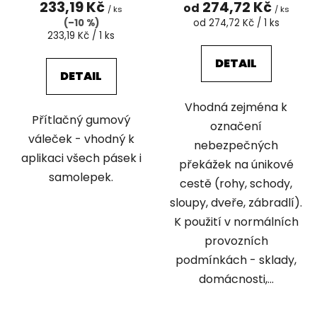
233,19 Kč
274,72 Kč
od
/ ks
/ ks
Měrná
(–10 %)
od 274,72 Kč / 1 ks
Měrná
cena:
233,19 Kč / 1 ks
cena:
DETAIL
DETAIL
Vhodná zejména k
Přítlačný gumový
označení
váleček - vhodný k
nebezpečných
aplikaci všech pásek i
překážek na únikové
samolepek.
cestě (rohy, schody,
sloupy, dveře, zábradlí).
K použití v normálních
provozních
podmínkách - sklady,
domácnosti,...