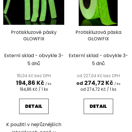
i
p
s
r
p
o
r
d
Protiskluzové pásky
Protiskluzová páska
o
u
GLOWFIX
GLOWFIX
d
k
u
t
k
Externí sklad - obvykle 3-
Externí sklad - obvykle 3-
ů
t
5 dnů
5 dnů
ů
161,04 Kč bez DPH
od 227,04 Kč bez DPH
194,86 Kč
274,72 Kč
od
/ ks
/ ks
Měrná
Měrná
194,86 Kč / 1 ks
od 274,72 Kč / 1 ks
cena:
cena:
DETAIL
DETAIL
K použití v nejrůznějších