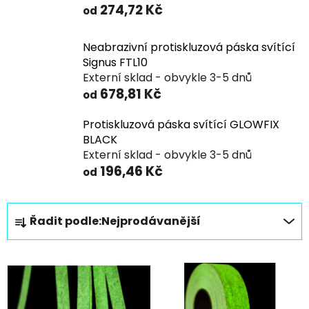
274,72 Kč
od
Neabrazivní protiskluzová páska svítící
Signus FTL10
Externí sklad - obvykle 3-5 dnů
678,81 Kč
od
Protiskluzová páska svítící GLOWFIX
BLACK
Externí sklad - obvykle 3-5 dnů
196,46 Kč
od
Ř
Řadit podle:
Nejprodávanější
a
z
V
e
ý
n
p
í