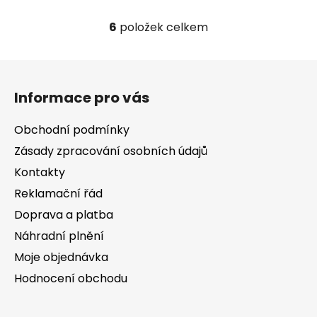
6
položek celkem
O
v
l
Z
á
á
d
Informace pro vás
p
a
a
c
Obchodní podmínky
t
í
Zásady zpracování osobních údajů
í
p
Kontakty
r
v
Reklamační řád
k
Doprava a platba
y
v
Náhradní plnění
ý
Moje objednávka
p
Hodnocení obchodu
i
s
u