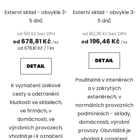
svítící Signus FTL10
BLACK
Externí sklad - obvykle 3-
Externí sklad - obvykle 3-
5 dnů
5 dnů
od 561 Kč bez DPH
od 162,36 Kč bez DPH
678,81 Kč
196,46 Kč
od
od
/ ks
/ ks
Měrná
od 678,81 Kč / 1 ks
cena:
DETAIL
DETAIL
Použitelná v interiérech
K vyznačení únikové
a v zakrytých
cesty a odstranění
exteriérech, v
kluzkosti ve skladech,
normálních provozních
ve firmách, v
podmínkách - sklady,
domácnosti, ve
domácnosti, výrobní
výrobních provozech,
provozy. Obzvláště je
vhodná je i k označení
vhodná k označení