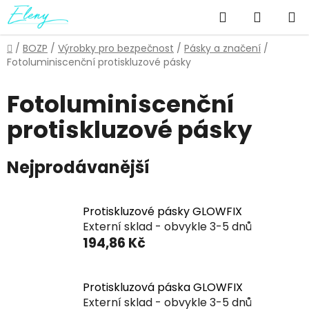
Přejít
Hledat
NÁKUP
na
obsah
KOŠÍK
Domů
/
BOZP
/
Výrobky pro bezpečnost
/
Pásky a značení
/
Fotoluminiscenční protiskluzové pásky
Fotoluminiscenční
protiskluzové pásky
Nejprodávanější
Protiskluzové pásky GLOWFIX
Externí sklad - obvykle 3-5 dnů
194,86 Kč
Protiskluzová páska GLOWFIX
Externí sklad - obvykle 3-5 dnů