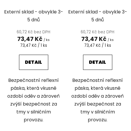
páska s
páska s
retroreflexními
retroreflexními
Externí sklad - obvykle 3-
Externí sklad - obvykle 3-
plochami / vzor
plochami / vzor
5 dnů
5 dnů
šrafování
šestihran
60,72 Kč bez DPH
60,72 Kč bez DPH
73,47 Kč
73,47 Kč
/ ks
/ ks
Měrná
Měrná
73,47 Kč / 1 ks
73,47 Kč / 1 ks
cena:
cena:
DETAIL
DETAIL
Bezpečnostní reflexní
Bezpečnostní reflexní
páska, která vkusně
páska, která vkusně
ozdobí oděv a zároveň
ozdobí oděv a zároveň
zvýší bezpečnost za
zvýší bezpečnost za
tmy v silničním
tmy v silničním
provozu.
provozu.