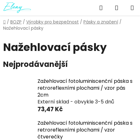
Přejít
Hledat
NÁKUP
na
obsah
KOŠÍK
Domů
/
BOZP
/
Výrobky pro bezpečnost
/
Pásky a značení
/
Nažehlovací pásky
Nažehlovací pásky
Nejprodávanější
Zažehlovací fotoluminiscenční páska s
retroreflexními plochami / vzor pás
2cm
Externí sklad - obvykle 3-5 dnů
73,47 Kč
Zažehlovací fotoluminiscenční páska s
retroreflexními plochami / vzor
čtverečky