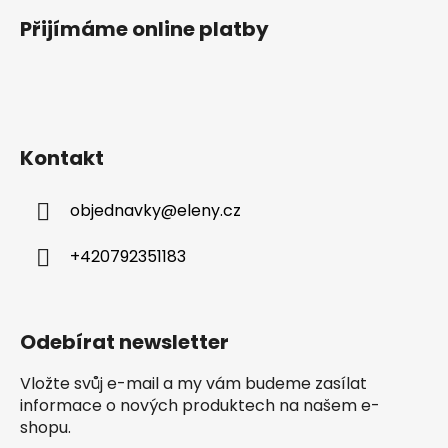
u
Přijímáme online platby
Kontakt
objednavky
@
eleny.cz
+420792351183
Odebírat newsletter
Vložte svůj e-mail a my vám budeme zasílat
informace o nových produktech na našem e-
shopu.