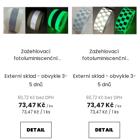
ý
n
p
í
i
p
s
r
p
o
r
d
Zažehlovací
Zažehlovací
o
u
fotoluminiscenční
fotoluminiscenční
d
k
páska s
páska s
u
t
retroreflexními
retroreflexními
k
Externí sklad - obvykle 3-
Externí sklad - obvykle 3-
ů
plochami / vzor pás
plochami / vzor
t
5 dnů
5 dnů
2cm
čtverečky
ů
60,72 Kč bez DPH
60,72 Kč bez DPH
73,47 Kč
73,47 Kč
/ ks
/ ks
Měrná
Měrná
73,47 Kč / 1 ks
73,47 Kč / 1 ks
cena:
cena:
DETAIL
DETAIL