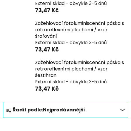
Externí sklad - obvykle 3-5 dnů
73,47 Kč
Zažehlovací fotoluminiscenční páska s
retroreflexními plochami / vzor
šrafování
Externí sklad - obvykle 3-5 dnů
73,47 Kč
Zažehlovací fotoluminiscenční páska s
retroreflexními plochami / vzor
šestihran
Externí sklad - obvykle 3-5 dnů
73,47 Kč
Ř
Řadit podle:
Nejprodávanější
a
z
V
e