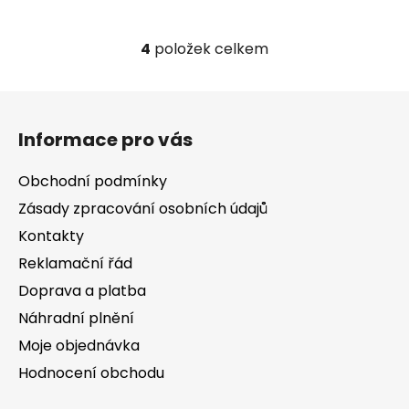
4
položek celkem
O
v
l
Z
á
á
d
Informace pro vás
p
a
a
c
Obchodní podmínky
t
í
Zásady zpracování osobních údajů
í
p
Kontakty
r
v
Reklamační řád
k
Doprava a platba
y
v
Náhradní plnění
ý
Moje objednávka
p
Hodnocení obchodu
i
s