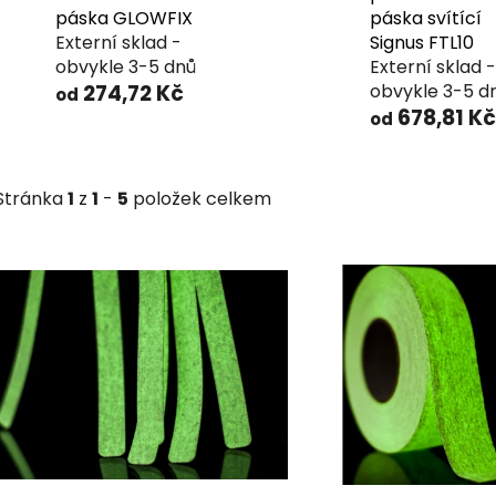
páska GLOWFIX
páska svítící
Externí sklad -
Signus FTL10
obvykle 3-5 dnů
Externí sklad -
274,72 Kč
obvykle 3-5 d
od
678,81 Kč
od
Stránka
1
z
1
-
5
položek celkem
V
ý
p
i
s
p
r
o