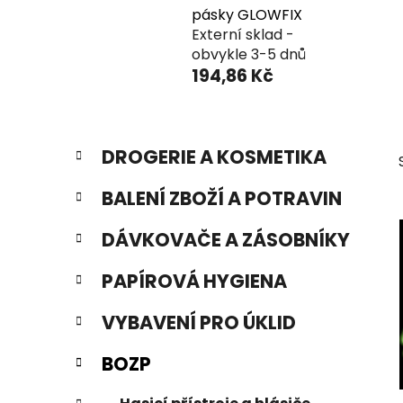
pásky GLOWFIX
Externí sklad -
obvykle 3-5 dnů
194,86 Kč
P
K
Přeskočit
DROGERIE A KOSMETIKA
a
o
kategorie
t
s
BALENÍ ZBOŽÍ A POTRAVIN
e
t
g
r
DÁVKOVAČE A ZÁSOBNÍKY
o
a
r
PAPÍROVÁ HYGIENA
i
n
e
n
VYBAVENÍ PRO ÚKLID
í
p
BOZP
a