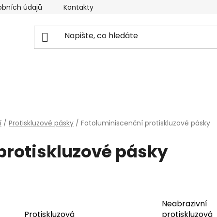
obních údajů
Kontakty
Reklamační řád
Doprava
í
/
Protiskluzové pásky
/
Fotoluminiscenční protiskluzové pásky
protiskluzové pásky
Neabrazivní
Protiskluzová
protiskluzová