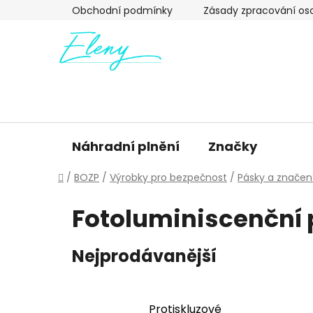
Přejít
Obchodní podmínky
Zásady zpracování os
na
obsah
Náhradní plnění
Značky
Domů
/
BOZP
/
Výrobky pro bezpečnost
/
Pásky a značen
Fotoluminiscenční 
Nejprodávanější
Protiskluzové