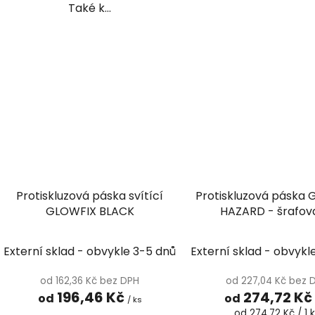
Také k...
Protiskluzová páska svítící
Protiskluzová páska
GLOWFIX BLACK
HAZARD - šrafov
Externí sklad - obvykle 3-5 dnů
Externí sklad - obvykl
od 162,36 Kč bez DPH
od 227,04 Kč bez 
196,46 Kč
274,72 Kč
od
od
/ ks
Měrná
od 274,72 Kč / 1 