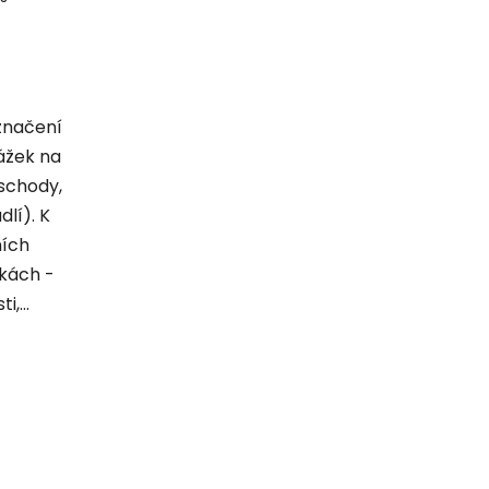
značení
ážek na
 schody,
dlí). K
ních
kách -
,...