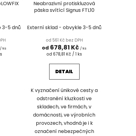
k
 GLOWFIX
Neabrazivní protiskluzová
t
páska svítící Signus FTL10
ů
e 3-5 dnů
Externí sklad - obvykle 3-5 dnů
DPH
od 561 Kč bez DPH
678,81 Kč
od
/ ks
/ ks
Měrná
ks
od 678,81 Kč / 1 ks
cena:
DETAIL
K vyznačení únikové cesty a
odstranění kluzkosti ve
skladech, ve firmách, v
domácnosti, ve výrobních
provozech, vhodná je i k
označení nebezpečných