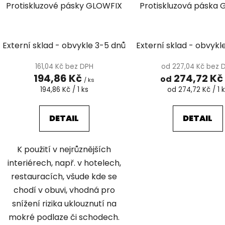
Protiskluzové pásky GLOWFIX
Protiskluzová páska
d
u
k
Externí sklad - obvykle 3-5 dnů
Externí sklad - obvykl
t
ů
161,04 Kč bez DPH
od 227,04 Kč bez 
194,86 Kč
274,72 Kč
od
/ ks
Měrná
Měrná
194,86 Kč / 1 ks
od 274,72 Kč / 1 
cena:
cena:
DETAIL
DETAIL
K použití v nejrůznějších
interiérech, např. v hotelech,
restauracích, všude kde se
chodí v obuvi, vhodná pro
snížení rizika uklouznutí na
mokré podlaze či schodech.