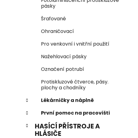
Fotoluminiscenční protiskluzové
pásky
Šrafované
Ohraničovací
Pro venkovní i vnitřní použití
Nažehlovací pásky
Označení potrubí
Protiskluzové čtverce, pásy.
plochy a chodníky
Lékárničky a náplně
První pomoc na pracovišti
HASÍCÍ PŘÍSTROJE A
HLÁSIČE