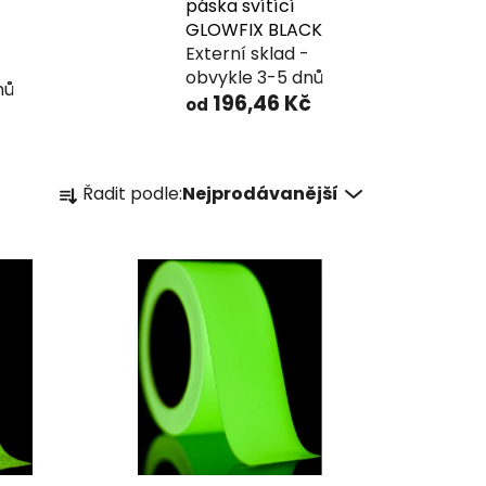
páska svítící
GLOWFIX BLACK
Externí sklad -
obvykle 3-5 dnů
nů
196,46 Kč
od
Ř
Řadit podle:
Nejprodávanější
a
z
e
n
í
p
r
o
d
u