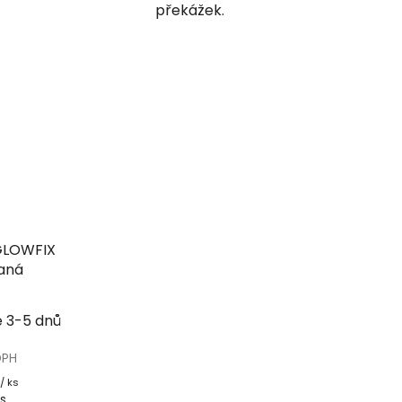
překážek.
 GLOWFIX
aná
e 3-5 dnů
DPH
/ ks
ks