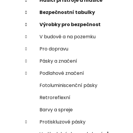
n
Hasicí přístroje a hlásiče
e
Bezpečnostní tabulky
l
Výrobky pro bezpečnost
V budově a na pozemku
Pro dopravu
Pásky a značení
Podlahové značení
Fotoluminiscenční pásky
Retroreflexní
Barvy a spreje
Protiskluzové pásky