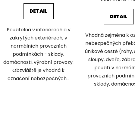
cena:
DETAIL
DETAIL
Použitelná v interiérech a v
Vhodná zejména k o
zakrytých exteriérech, v
nebezpečných přek
normálních provozních
únikové cestě (rohy,
podmínkách - sklady,
sloupy, dveře, zábra
domácnosti, výrobní provozy.
použití v normál
Obzvláště je vhodná k
provozních podmín
označení nebezpečných...
sklady, domácnosti
O
v
l
á
d