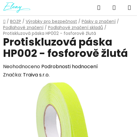
Přejít
Hledat
NÁKUP
na
obsah
KOŠÍK
Domů
/
BOZP
/
Výrobky pro bezpečnost
/
Pásky a značení
/
Podlahové značení
/
Podlahové značení skladů
/
Protiskluzová páska HP002 - fosforově žlutá
Protiskluzová páska
HP002 - fosforově žlutá
Průměrné
Neohodnoceno
Podrobnosti hodnocení
hodnocení
Značka:
Traiva s.r.o.
produktu
je
0,0
z
5
hvězdiček.