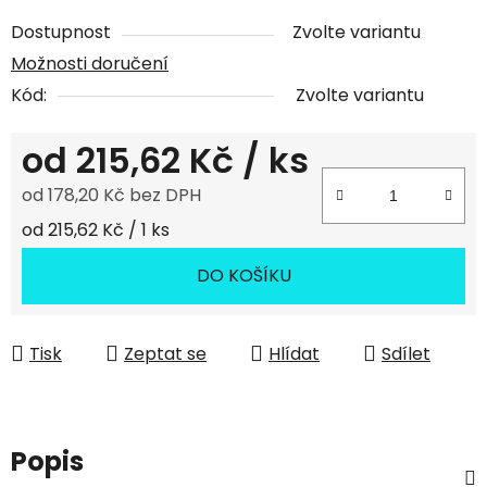
Dostupnost
Zvolte variantu
Možnosti doručení
Kód:
Zvolte variantu
od
215,62 Kč
/ ks
od
178,20 Kč
bez DPH
Měrná cena:
od 215,62 Kč / 1 ks
DO KOŠÍKU
Tisk
Zeptat se
Hlídat
Sdílet
Popis