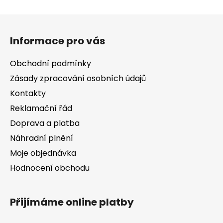
v
l
Z
á
á
d
Informace pro vás
p
a
a
c
Obchodní podmínky
t
í
Zásady zpracování osobních údajů
í
p
Kontakty
r
v
Reklamační řád
k
Doprava a platba
y
v
Náhradní plnění
ý
Moje objednávka
p
Hodnocení obchodu
i
s
u
Přijímáme online platby