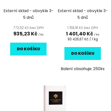
šampón v sáčku 10ml
Vittore de Conti
u
t
Vittore de Conti
k
Externí sklad - obvykle 3-
Externí sklad - obvykle 3-
ů
t
5 dnů
5 dnů
ů
772,92 Kč bez DPH
1 158,18 Kč bez DPH
935,23 Kč
1 401,40 Kč
/ ks
/ ks
Měrná
93 426,67 Kč / 1 kg
cena:
DO KOŠÍKU
DO KOŠÍKU
Balení obsahuje: 250ks