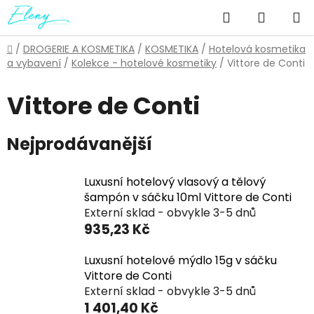
Přejít
Hledat
NÁKUP
na
obsah
KOŠÍK
Domů
/
DROGERIE A KOSMETIKA
/
KOSMETIKA
/
Hotelová kosmetika
a vybavení
/
Kolekce - hotelové kosmetiky
/
Vittore de Conti
Vittore de Conti
Nejprodávanější
Luxusní hotelový vlasový a tělový
šampón v sáčku 10ml Vittore de Conti
Externí sklad - obvykle 3-5 dnů
935,23 Kč
Luxusní hotelové mýdlo 15g v sáčku
Vittore de Conti
Externí sklad - obvykle 3-5 dnů
1 401,40 Kč