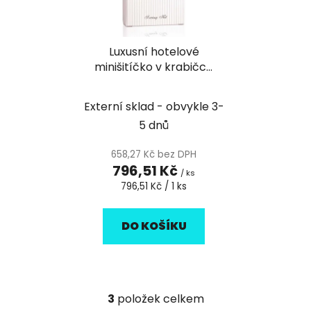
Luxusní hotelové
minišitíčko v krabičce
Vittore de Conti
Externí sklad - obvykle 3-
5 dnů
658,27 Kč bez DPH
796,51 Kč
/ ks
Měrná
796,51 Kč / 1 ks
cena:
DO KOŠÍKU
3
položek celkem
O