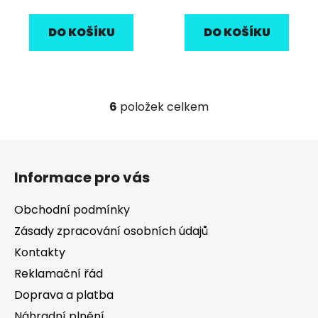
cena:
cena:
DO KOŠÍKU
DO KOŠÍKU
6
položek celkem
O
v
l
Z
á
á
d
Informace pro vás
p
a
a
c
Obchodní podmínky
t
í
Zásady zpracování osobních údajů
í
p
Kontakty
r
v
Reklamační řád
k
Doprava a platba
y
v
Náhradní plnění