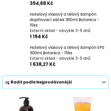
394,68 Kč
Hotelový vlasový a tělový šampón
doplňovací sáček 360ml Botanica -
15ks
Externí sklad - obvykle 3-5 dnů
1 194 Kč
Hotelový vlasový a tělový šampón EPS
300ml Botanica - 15ks
Externí sklad - obvykle 3-5 dnů
1 638,27 Kč
Ř
Řadit podle:
Nejprodávanější
a
z
V
e
ý
n
p
í