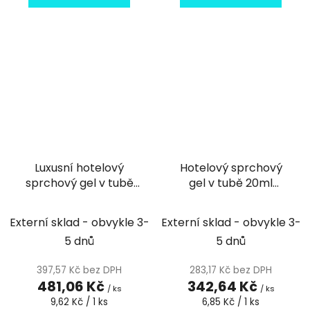
Luxusní hotelový
Hotelový sprchový
sprchový gel v tubě
gel v tubě 20ml
Botanica 40ml - 50ks
Simple and Pure
Externí sklad - obvykle 3-
Externí sklad - obvykle 3-
5 dnů
5 dnů
397,57 Kč bez DPH
283,17 Kč bez DPH
481,06 Kč
342,64 Kč
/ ks
/ ks
Měrná
Měrná
9,62 Kč / 1 ks
6,85 Kč / 1 ks