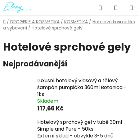
Přejít
Hledat
NÁKUP
na
obsah
KOŠÍK
Domů
/
DROGERIE A KOSMETIKA
/
KOSMETIKA
/
Hotelová kosmetika
a vybavení
/
Hotelové sprchové gely
Hotelové sprchové gely
Nejprodávanější
Luxusní hotelový vlasový a tělový
šampón pumpička 360ml Botanica -
1ks
Skladem
117,66 Kč
Hotelový sprchový gel v tubě 30ml
Simple and Pure - 50ks
Externí sklad - obvykle 3-5 dnů