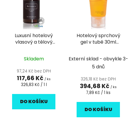
i
p
s
r
p
o
r
d
Luxusní hotelový
Hotelový sprchový
o
u
vlasový a tělový
gel v tubě 30ml
d
k
šampón pumpička
Simple and Pure -
u
t
360ml Botanica - 1ks
50ks
k
Skladem
Externí sklad - obvykle 3-
ů
t
5 dnů
97,24 Kč bez DPH
ů
117,66 Kč
326,18 Kč bez DPH
/ ks
Měrná
326,83 Kč / 1 l
394,68 Kč
/ ks
cena:
Měrná
7,89 Kč / 1 ks
cena:
DO KOŠÍKU
DO KOŠÍKU