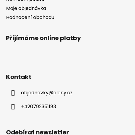
ý
Moje objednávka
p
Hodnocení obchodu
i
s
u
Přijímáme online platby
Kontakt
objednavky
@
eleny.cz
+420792351183
Odebírat newsletter