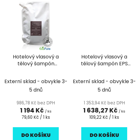
Hotelový vlasový a
Hotelový vlasový a
tělový šampón
tělový šampón EPS
doplňovací sáček
300ml Botanica - 15ks
360ml Botanica - 15ks
Externí sklad - obvykle 3-
Externí sklad - obvykle 3-
5 dnů
5 dnů
986,78 Kč bez DPH
1 353,94 Kč bez DPH
1 194 Kč
1 638,27 Kč
/ ks
/ ks
Měrná
Měrná
79,60 Kč / 1 ks
109,22 Kč / 1 ks
cena:
cena:
DO KOŠÍKU
DO KOŠÍKU