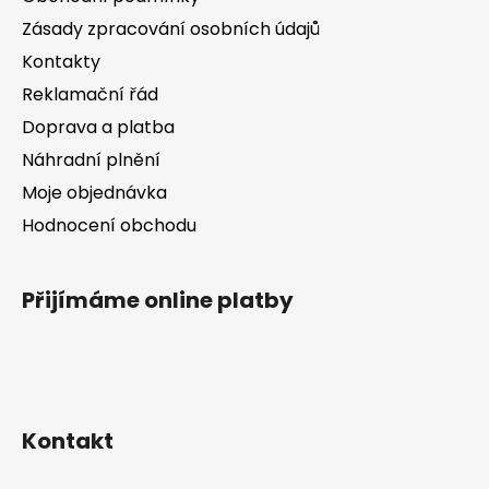
v
t
k
Zásady zpracování osobních údajů
í
y
Kontakty
v
Reklamační řád
ý
p
Doprava a platba
i
Náhradní plnění
s
Moje objednávka
u
Hodnocení obchodu
Přijímáme online platby
Kontakt