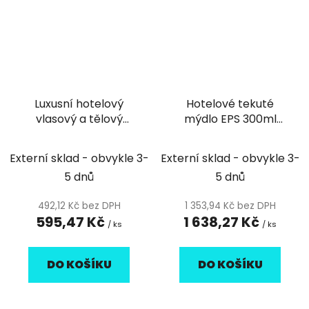
Luxusní hotelový
Hotelové tekuté
vlasový a tělový
mýdlo EPS 300ml
šampón v lahvičce
Nature Philosophy
Botanica 40ml
Externí sklad - obvykle 3-
Externí sklad - obvykle 3-
5 dnů
5 dnů
492,12 Kč bez DPH
1 353,94 Kč bez DPH
595,47 Kč
1 638,27 Kč
/ ks
/ ks
DO KOŠÍKU
DO KOŠÍKU