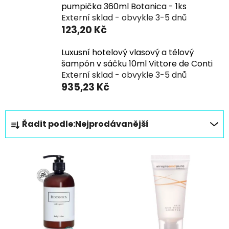
pumpička 360ml Botanica - 1ks
Externí sklad - obvykle 3-5 dnů
123,20 Kč
Luxusní hotelový vlasový a tělový
šampón v sáčku 10ml Vittore de Conti
Externí sklad - obvykle 3-5 dnů
935,23 Kč
Ř
Řadit podle:
Nejprodávanější
a
z
V
e
ý
n
p
í
i
p
s
r
p
o