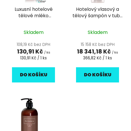
r
d
Luxusní hotelové
Hotelový vlasový a
o
u
tělové mléko
tělový šampón v tubě
d
k
pumpička 360ml
20ml Simple and Pure
u
t
Botanica - 1ks
- 50ks
k
Skladem
Skladem
ů
t
108,19 Kč bez DPH
15 158 Kč bez DPH
ů
130,91 Kč
18 341,18 Kč
/ ks
/ ks
Měrná
Měrná
130,91 Kč / 1 ks
366,82 Kč / 1 ks
cena:
cena:
DO KOŠÍKU
DO KOŠÍKU