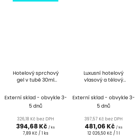
Hotelový sprchový
Luxusní hotelový
gel v tubě 30ml
vlasový a tělový
Simple and Pure -
šampón v tubě 40ml
50ks
Botanica
Externí sklad - obvykle 3-
Externí sklad - obvykle 3-
5 dnů
5 dnů
326,18 Kč bez DPH
397,57 Kč bez DPH
394,68 Kč
481,06 Kč
/ ks
/ ks
Měrná
Měrná
7,89 Kč / 1 ks
12 026,50 Kč / 1 l
cena:
cena: