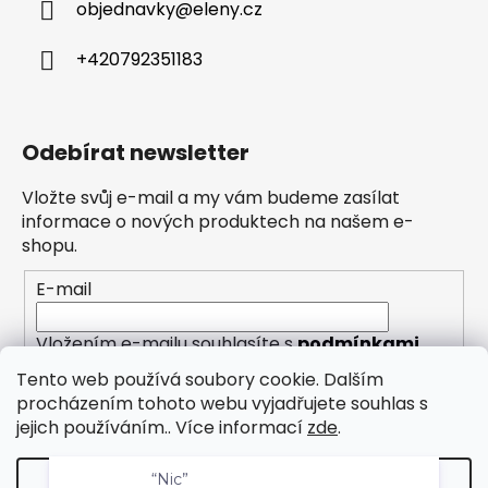
objednavky
@
eleny.cz
+420792351183
Odebírat newsletter
Vložte svůj e-mail a my vám budeme zasílat
informace o nových produktech na našem e-
shopu.
E-mail
Vložením e-mailu souhlasíte s
podmínkami
ochrany osobních údajů
Tento web používá soubory cookie. Dalším
procházením tohoto webu vyjadřujete souhlas s
PŘIHLÁSIT SE
jejich používáním.. Více informací
zde
.
“Nic”
Nastavení