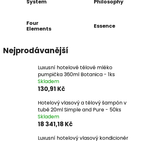
System
Philosophy
Four
Essence
Elements
Nejprodávanější
Luxusní hotelové tělové mléko
pumpička 360ml Botanica - 1ks
Skladem
130,91 Kč
Hotelový vlasový a tělový šampón v
tubě 20ml Simple and Pure - 50ks
Skladem
18 341,18 Kč
Luxusní hotelový vlasový kondicionér