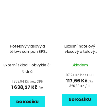
Hotelový vlasový a
Luxusní hotelový
tělový šampon EPS
vlasový a tělový
300ml Nature
šampón pumpička
Philosophy
360ml Botanica - 1ks
Externí sklad - obvykle 3-
Skladem
5 dnů
97,24 Kč bez DPH
117,66 Kč
1 353,94 Kč bez DPH
/ ks
Měrná
1 638,27 Kč
326,83 Kč / 1 l
/ ks
cena:
DO KOŠÍKU
DO KOŠÍKU