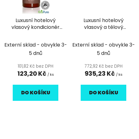
Luxusní hotelový
Luxusní hotelový
vlasový kondicionér
vlasový a tělový
pumpička 360ml
šampón v sáčku 10ml
Botanica - 1ks
Vittore de Conti
Externí sklad - obvykle 3-
Externí sklad - obvykle 3-
5 dnů
5 dnů
101,82 Kč bez DPH
772,92 Kč bez DPH
123,20 Kč
935,23 Kč
/ ks
/ ks
DO KOŠÍKU
DO KOŠÍKU