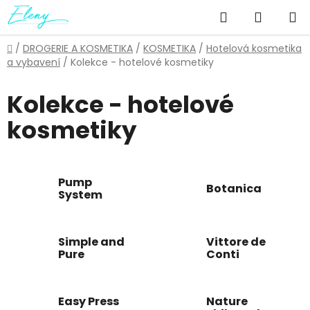
Přejít
Hledat
NÁKUP
na
obsah
KOŠÍK
Domů
/
DROGERIE A KOSMETIKA
/
KOSMETIKA
/
Hotelová kosmetika
a vybavení
/
Kolekce - hotelové kosmetiky
Kolekce - hotelové
kosmetiky
Pump
Botanica
System
Simple and
Vittore de
Pure
Conti
Easy Press
Nature