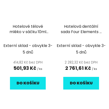
Hotelové tělové
Hotelová dentální
mléko v sáčku 10ml
sada Four Elements -
Simple and Pure -
100ks
125ks
Externí sklad - obvykle 3-
Externí sklad - obvykle 3-
5 dnů
5 dnů
414,82 Kč bez DPH
2 282,32 Kč bez DPH
501,93 Kč
2 761,61 Kč
/ ks
/ ks
DO KOŠÍKU
DO KOŠÍKU