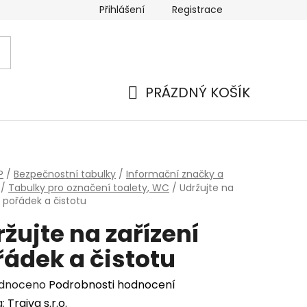
Přihlášení
Registrace
 a platba
Náhradní plnění
Moje objednávka
Hod
PRÁZDNÝ KOŠÍK
NÁKUPNÍ
KOŠÍK
P
/
Bezpečnostní tabulky
/
Informační značky a
/
Tabulky pro označení toalety, WC
/
Udržujte na
í pořádek a čistotu
žujte na zařízení
řádek a čistotu
rné
dnoceno
Podrobnosti hodnocení
cení
a:
Traiva s.r.o.