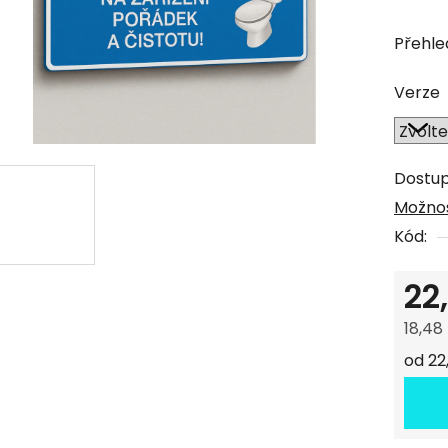
produk
Přehle
je
0,0
Verze
z
5
hvězdi
Dostu
Možnos
Kód:
22
18,48
Měrná
od 22,