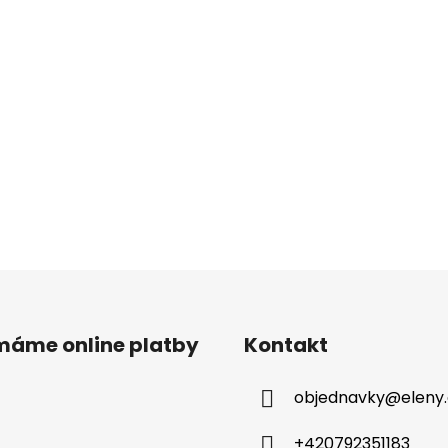
ímáme online platby
Kontakt
objednavky
@
eleny
+420792351183