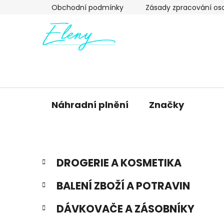
Přejít
Obchodní podmínky
Zásady zpracování os
na
obsah
Náhradní plnění
Značky
P
K
Přeskočit
DROGERIE A KOSMETIKA
a
kategorie
o
t
s
BALENÍ ZBOŽÍ A POTRAVIN
e
t
g
r
DÁVKOVAČE A ZÁSOBNÍKY
o
a
r