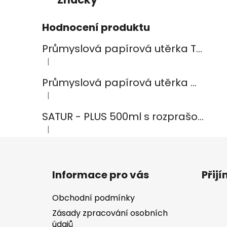
Hodnocení produktu
Průmyslová papírová utěrka TEMCA PROFIX Durex plus - 2ks
|
Hodnocení produktu je 5 z 5 hvězdiček.
Průmyslová papírová utěrka CELTEX Smart White 800, šířka 24cm, 2vrstvy
|
Hodnocení produktu je 5 z 5 hvězdiček.
SATUR - PLUS 500ml s rozprašovačem na koupelny
|
Hodnocení produktu je 5 z 5 hvězdiček.
Z
á
Informace pro vás
Přij
p
a
Obchodní podmínky
t
Zásady zpracování osobních
í
údajů