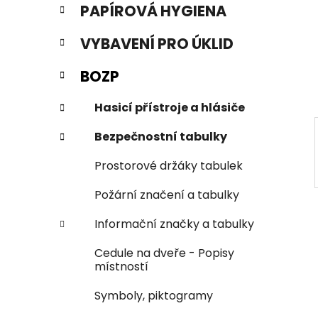
PAPÍROVÁ HYGIENA
i
n
e
n
VYBAVENÍ PRO ÚKLID
í
p
BOZP
a
n
Hasicí přístroje a hlásiče
e
Bezpečnostní tabulky
l
Prostorové držáky tabulek
Požární značení a tabulky
Informační značky a tabulky
Cedule na dveře - Popisy
místností
Symboly, piktogramy