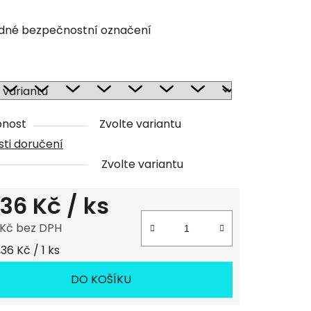
tu
dné bezpečnostní označení
ček.
pnost
Zvolte variantu
ti doručení
Zvolte variantu
,36 Kč
/ ks
 Kč bez DPH
 cena:
36 Kč / 1 ks
DO KOŠÍKU