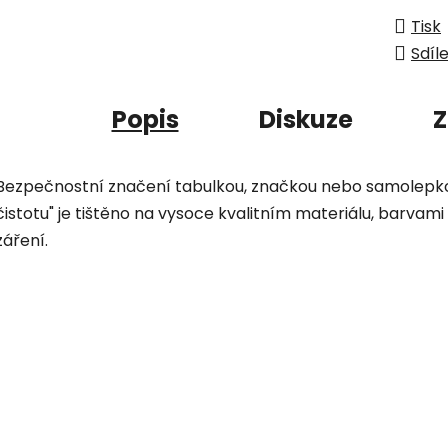
Tisk
Sdíl
Popis
Diskuze
Z
Bezpečnostní značení tabulkou, značkou nebo samolepkou
čistotu" je tištěno na vysoce kvalitním materiálu, barvami
záření.