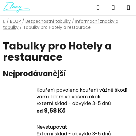
Přejít
Hledat
NÁKUP
na
obsah
KOŠÍK
Domů
/
BOZP
/
Bezpečnostní tabulky
/
Informační značky a
tabulky
/
Tabulky pro Hotely a restaurace
Tabulky pro Hotely a
restaurace
Nejprodávanější
Kouření povoleno kouření vážně škodí
vám i lidem ve vašem okolí
Externí sklad - obvykle 3-5 dnů
9,58 Kč
od
Nevstupovat
Externí sklad - obvykle 3-5 dnů