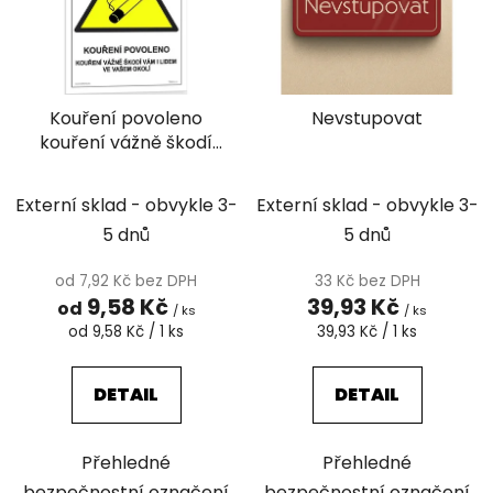
i
p
s
r
p
o
r
d
Kouření povoleno
Nevstupovat
o
u
kouření vážně škodí
d
k
vám i lidem ve vašem
u
t
okolí
k
Externí sklad - obvykle 3-
Externí sklad - obvykle 3-
ů
t
5 dnů
5 dnů
ů
od 7,92 Kč bez DPH
33 Kč bez DPH
9,58 Kč
39,93 Kč
od
/ ks
/ ks
Měrná
Měrná
od 9,58 Kč / 1 ks
39,93 Kč / 1 ks
cena:
cena:
DETAIL
DETAIL
Přehledné
Přehledné
bezpečnostní označení
bezpečnostní označení