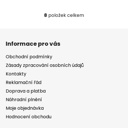
8
položek celkem
O
v
l
Z
á
á
d
Informace pro vás
p
a
a
c
Obchodní podmínky
t
í
Zásady zpracování osobních údajů
í
p
Kontakty
r
v
Reklamační řád
k
Doprava a platba
y
v
Náhradní plnění
ý
Moje objednávka
p
Hodnocení obchodu
i
s