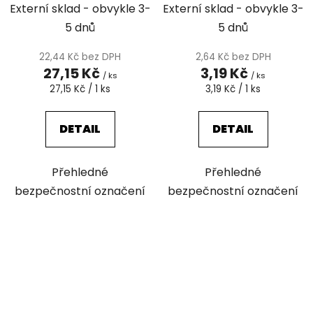
Externí sklad - obvykle 3-
Externí sklad - obvykle 3-
5 dnů
5 dnů
22,44 Kč bez DPH
2,64 Kč bez DPH
27,15 Kč
3,19 Kč
/ ks
/ ks
Měrná
Měrná
27,15 Kč / 1 ks
3,19 Kč / 1 ks
cena:
cena:
DETAIL
DETAIL
Přehledné
Přehledné
bezpečnostní označení
bezpečnostní označení