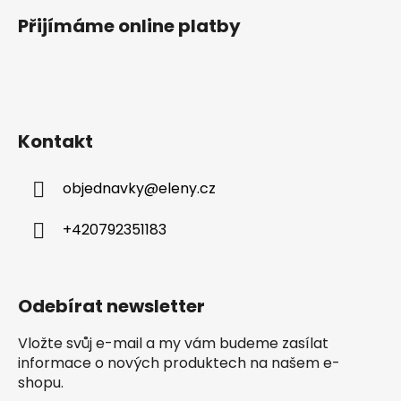
u
Přijímáme online platby
Kontakt
objednavky
@
eleny.cz
+420792351183
Odebírat newsletter
Vložte svůj e-mail a my vám budeme zasílat
informace o nových produktech na našem e-
shopu.