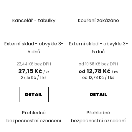
Kancelář - tabulky
Kouření zakázáno
Externí sklad - obvykle 3-
Externí sklad - obvykle 3-
5 dnů
5 dnů
22,44 Kč bez DPH
od 10,56 Kč bez DPH
27,15 Kč
12,78 Kč
od
/ ks
/ ks
Měrná
Měrná
27,15 Kč / 1 ks
od 12,78 Kč / 1 ks
cena:
cena:
DETAIL
DETAIL
Přehledné
Přehledné
bezpečnostní označení
bezpečnostní označení