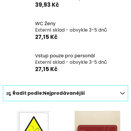
39,93 Kč
WC Ženy
Externí sklad - obvykle 3-5 dnů
27,15 Kč
Vstup pouze pro personál
Externí sklad - obvykle 3-5 dnů
27,15 Kč
Ř
Řadit podle:
Nejprodávanější
a
z
V
e
ý
n
p
í