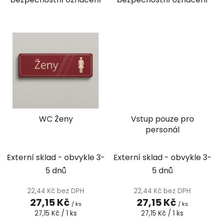
WC Ženy
Vstup pouze pro
personál
Externí sklad - obvykle 3-
Externí sklad - obvykle 3-
5 dnů
5 dnů
22,44 Kč bez DPH
22,44 Kč bez DPH
27,15 Kč
27,15 Kč
/ ks
/ ks
Měrná
Měrná
27,15 Kč / 1 ks
27,15 Kč / 1 ks