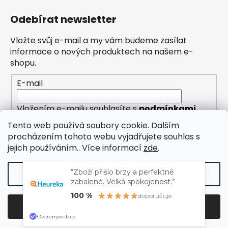
Odebírat newsletter
Vložte svůj e-mail a my vám budeme zasílat
informace o nových produktech na našem e-
shopu.
E-mail
Vložením e-mailu souhlasíte s
podmínkami
ochrany osobních údajů
Tento web používá soubory cookie. Dalším
procházením tohoto webu vyjadřujete souhlas s
PŘIHLÁSIT SE
jejich používáním.. Více informací
zde
.
“Zboží přišlo brzy a perfektně
Nastavení
zabalené. Velká spokojenost.”
100 %
doporučuje
Vytvořil Shoptet
Odmítnout
Souhlasím
Copyright 2026
Eleny
. Všechna práva vyhrazena.
Overenyweb.cz
Upravit nastavení cookies