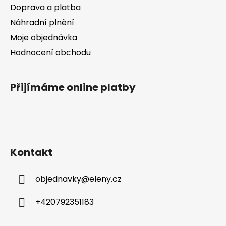
k
Doprava a platba
y
v
Náhradní plnění
ý
Moje objednávka
p
Hodnocení obchodu
i
s
u
Přijímáme online platby
Kontakt
objednavky
@
eleny.cz
+420792351183