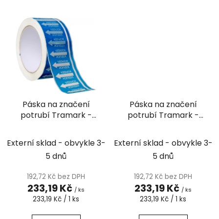
Páska na značení
Páska na značení
potrubí Tramark -
potrubí Tramark -
vzduch, , 3470 šipek
voda, 3470 šipek
Externí sklad - obvykle 3-
Externí sklad - obvykle 3-
5 dnů
5 dnů
192,72 Kč bez DPH
192,72 Kč bez DPH
233,19 Kč
233,19 Kč
/ ks
/ ks
Měrná
Měrná
233,19 Kč / 1 ks
233,19 Kč / 1 ks
cena:
cena: