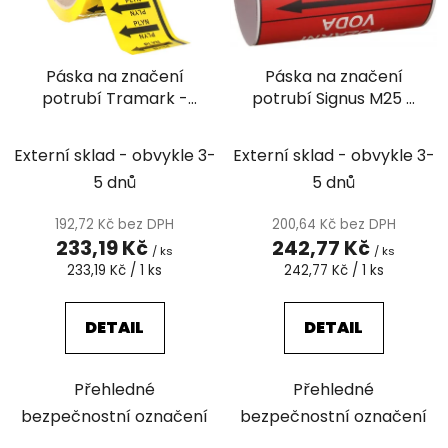
s
r
p
o
r
d
Páska na značení
Páska na značení
o
u
potrubí Tramark -
potrubí Signus M25 -
d
k
plyn, 3470 šipek
POŽÁRNÍ VODA
u
t
k
Externí sklad - obvykle 3-
Externí sklad - obvykle 3-
ů
t
5 dnů
5 dnů
ů
192,72 Kč bez DPH
200,64 Kč bez DPH
233,19 Kč
242,77 Kč
/ ks
/ ks
Měrná
Měrná
233,19 Kč / 1 ks
242,77 Kč / 1 ks
cena:
cena:
DETAIL
DETAIL
Přehledné
Přehledné
bezpečnostní označení
bezpečnostní označení