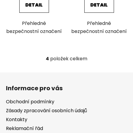
DETAIL
DETAIL
Přehledné
Přehledné
bezpečnostní označení
bezpečnostní označení
4
položek celkem
O
v
l
Z
á
á
d
Informace pro vás
p
a
a
c
Obchodní podmínky
t
í
Zásady zpracování osobních údajů
í
p
Kontakty
r
v
Reklamační řád