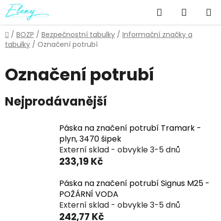
Přejít
Hledat
NÁKUP
na
obsah
KOŠÍK
Domů
/
BOZP
/
Bezpečnostní tabulky
/
Informační značky a
tabulky
/
Označení potrubí
Označení potrubí
Nejprodávanější
Páska na značení potrubí Tramark -
plyn, 3470 šipek
Externí sklad - obvykle 3-5 dnů
233,19 Kč
Páska na značení potrubí Signus M25 -
POŽÁRNÍ VODA
Externí sklad - obvykle 3-5 dnů
242,77 Kč