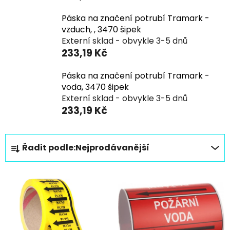
Páska na značení potrubí Tramark -
vzduch, , 3470 šipek
Externí sklad - obvykle 3-5 dnů
233,19 Kč
Páska na značení potrubí Tramark -
voda, 3470 šipek
Externí sklad - obvykle 3-5 dnů
233,19 Kč
Ř
Řadit podle:
Nejprodávanější
a
z
V
e
ý
n
p
í
i
p