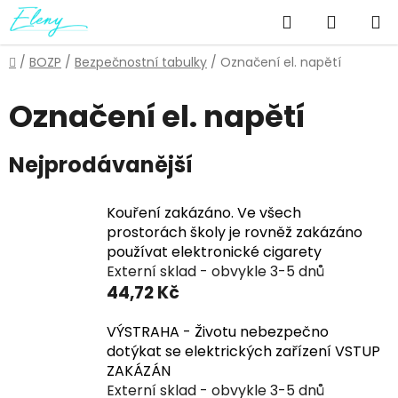
Přejít
Hledat
NÁKUP
na
obsah
KOŠÍK
Domů
/
BOZP
/
Bezpečnostní tabulky
/
Označení el. napětí
Označení el. napětí
Nejprodávanější
Kouření zakázáno. Ve všech
prostorách školy je rovněž zakázáno
používat elektronické cigarety
Externí sklad - obvykle 3-5 dnů
44,72 Kč
VÝSTRAHA - Životu nebezpečno
dotýkat se elektrických zařízení VSTUP
ZAKÁZÁN
Externí sklad - obvykle 3-5 dnů