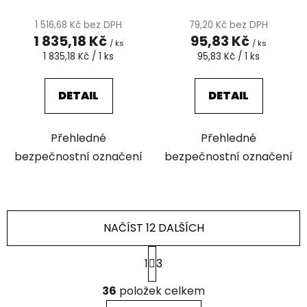
1 516,68 Kč bez DPH
79,20 Kč bez DPH
1 835,18 Kč
95,83 Kč
/ ks
/ ks
Měrná
Měrná
1 835,18 Kč / 1 ks
95,83 Kč / 1 ks
cena:
cena:
DETAIL
DETAIL
Přehledné
Přehledné
bezpečnostní označení
bezpečnostní označení
NAČÍST 12 DALŠÍCH
S
1
3
t
r
O
á
36
položek celkem
v
n