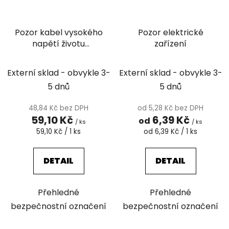
Pozor kabel vysokého
Pozor elektrické
napětí životu
zařízení
nebezpečno
Externí sklad - obvykle 3-
Externí sklad - obvykle 3-
5 dnů
5 dnů
48,84 Kč bez DPH
od 5,28 Kč bez DPH
59,10 Kč
6,39 Kč
od
/ ks
/ ks
Měrná
Měrná
59,10 Kč / 1 ks
od 6,39 Kč / 1 ks
cena:
cena:
DETAIL
DETAIL
Přehledné
Přehledné
bezpečnostní označení
bezpečnostní označení