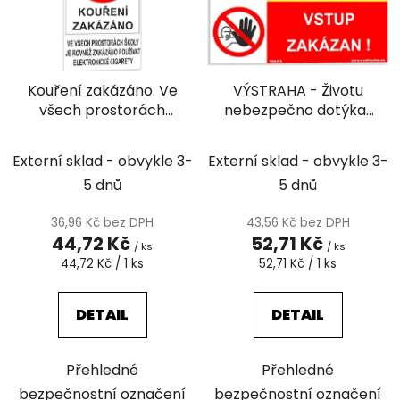
i
p
s
r
p
o
r
d
Kouření zakázáno. Ve
VÝSTRAHA - Životu
o
u
všech prostorách
nebezpečno dotýkat
d
k
školy je rovněž
se elektrických
u
t
zakázáno používat
zařízení VSTUP
k
Externí sklad - obvykle 3-
Externí sklad - obvykle 3-
ů
elektronické cigarety
ZAKÁZÁN
t
5 dnů
5 dnů
ů
36,96 Kč bez DPH
43,56 Kč bez DPH
44,72 Kč
52,71 Kč
/ ks
/ ks
Měrná
Měrná
44,72 Kč / 1 ks
52,71 Kč / 1 ks
cena:
cena:
DETAIL
DETAIL
Přehledné
Přehledné
bezpečnostní označení
bezpečnostní označení