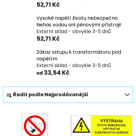
52,71 Kč
Vysoké napětí životu nebezpečno
Nehas vodou ani pěnovými přístroji!
Externí sklad - obvykle 3-5 dnů
52,71 Kč
Zákaz vstupu k transformátoru pod
napětím
Externí sklad - obvykle 3-5 dnů
33,54 Kč
od
Ř
Řadit podle:
Nejprodávanější
a
z
V
e
ý
n
p
í