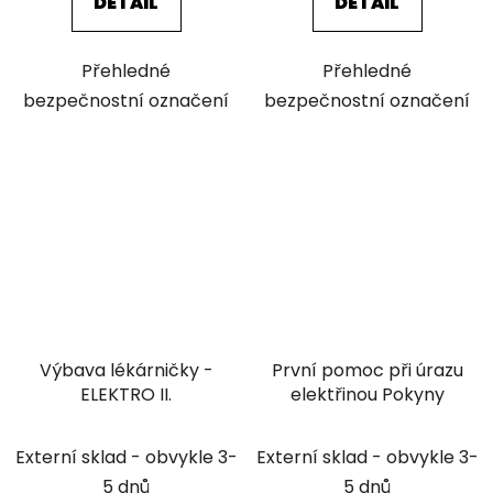
DETAIL
DETAIL
Přehledné
Přehledné
bezpečnostní označení
bezpečnostní označení
Výbava lékárničky -
První pomoc při úrazu
ELEKTRO II.
elektřinou Pokyny
Externí sklad - obvykle 3-
Externí sklad - obvykle 3-
5 dnů
5 dnů