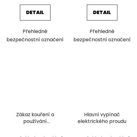
cena:
cena:
DETAIL
DETAIL
Přehledné
Přehledné
bezpečnostní označení
bezpečnostní označení
Zákaz kouření a
Hlavní vypínač
používání
elektrického proudu
elektronických
cigaret v prostorách