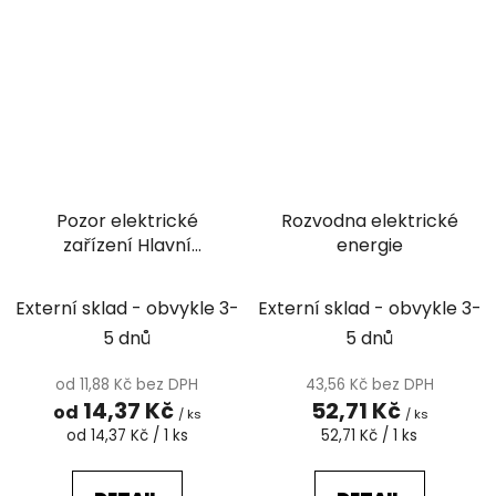
Pozor elektrické
Rozvodna elektrické
zařízení Hlavní
energie
vypínač Vypni v
nebezpečí Nehas
Externí sklad - obvykle 3-
Externí sklad - obvykle 3-
vodou ani pěnovými
5 dnů
5 dnů
přístroji
od 11,88 Kč bez DPH
43,56 Kč bez DPH
14,37 Kč
52,71 Kč
od
/ ks
/ ks
Měrná
Měrná
od 14,37 Kč / 1 ks
52,71 Kč / 1 ks
cena:
cena: