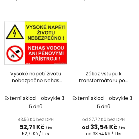
Vysoké napětí životu
Zákaz vstupu k
nebezpečno Nehas
transformátoru pod
vodou ani pěnovými
napětím
přístroji!
Externí sklad - obvykle 3-
Externí sklad - obvykle 3-
5 dnů
5 dnů
43,56 Kč bez DPH
od 27,72 Kč bez DPH
52,71 Kč
33,54 Kč
od
/ ks
/ ks
Měrná
Měrná
52,71 Kč / 1 ks
od 33,54 Kč / 1 ks