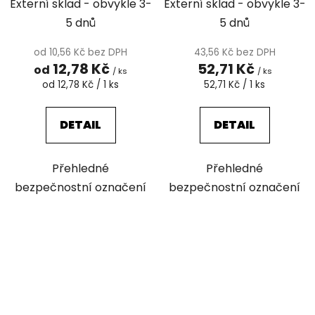
Externí sklad - obvykle 3-
Externí sklad - obvykle 3-
školy
5 dnů
5 dnů
od 10,56 Kč bez DPH
43,56 Kč bez DPH
12,78 Kč
52,71 Kč
od
/ ks
/ ks
Měrná
Měrná
od 12,78 Kč / 1 ks
52,71 Kč / 1 ks
cena:
cena:
DETAIL
DETAIL
Přehledné
Přehledné
bezpečnostní označení
bezpečnostní označení