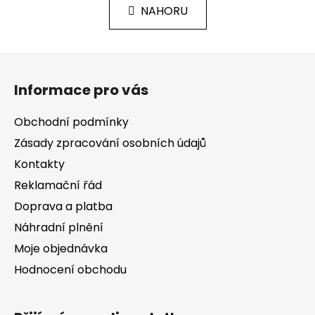
l
k
NAHORU
á
o
d
v
a
á
Z
c
n
á
í
í
Informace pro vás
p
p
r
a
Obchodní podmínky
v
t
k
Zásady zpracování osobních údajů
í
y
Kontakty
v
Reklamační řád
ý
p
Doprava a platba
i
Náhradní plnění
s
Moje objednávka
u
Hodnocení obchodu