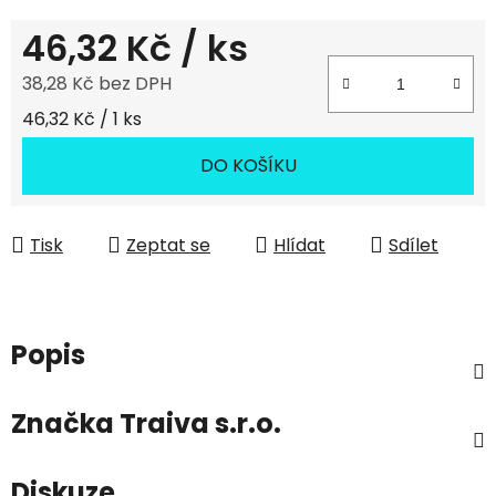
46,32 Kč
/ ks
38,28 Kč bez DPH
Měrná cena:
46,32 Kč / 1 ks
DO KOŠÍKU
Tisk
Zeptat se
Hlídat
Sdílet
Popis
Značka
Traiva s.r.o.
Diskuze