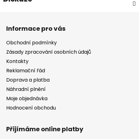
Z
á
Informace pro vás
p
a
Obchodní podmínky
t
Zásady zpracování osobních údajů
í
Kontakty
Reklamační řád
Doprava a platba
Náhradní plnění
Moje objednávka
Hodnocení obchodu
Přijímáme online platby