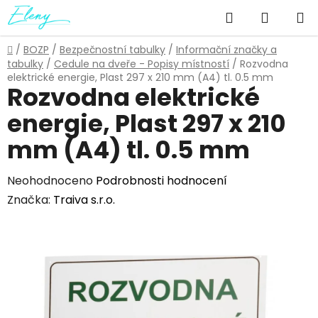
Přejít
Hledat
NÁKUP
na
obsah
KOŠÍK
Domů
/
BOZP
/
Bezpečnostní tabulky
/
Informační značky a
tabulky
/
Cedule na dveře - Popisy místností
/
Rozvodna
elektrické energie, Plast 297 x 210 mm (A4) tl. 0.5 mm
Rozvodna elektrické
energie, Plast 297 x 210
mm (A4) tl. 0.5 mm
Průměrné
Neohodnoceno
Podrobnosti hodnocení
hodnocení
Značka:
Traiva s.r.o.
produktu
je
0,0
z
5
hvězdiček.