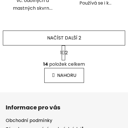
vč. odolných a
Používá se i k...
mastných skvrn....
NAČÍST DALŠÍ 2
S
1
2
t
r
O
á
14
položek celkem
v
n
l
k
NAHORU
á
o
d
v
a
á
Z
c
n
á
í
í
Informace pro vás
p
p
r
a
Obchodní podmínky
v
t