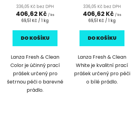
336,05 Kč bez DPH
336,05 Kč bez DPH
406,62 Kč
406,62 Kč
/ ks
/ ks
Měrná
Měrná
69,51 Kč / 1 kg
69,51 Kč / 1 kg
cena:
cena:
DO KOŠÍKU
DO KOŠÍKU
Lanza Fresh & Clean
Lanza Fresh & Clean
Color je účinný prací
White je kvalitní prací
prášek určený pro
prášek určený pro péči
šetrnou péči o barevné
o bílé prádlo.
prádlo.