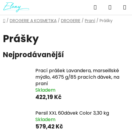
Přejít
Hledat
NÁKUP
na
obsah
KOŠÍK
Domů
/
DROGERIE A KOSMETIKA
/
DROGERIE
/
Praní
/
Prášky
Prášky
Nejprodávanější
Prací prášek Lavandera, marseillské
mýdlo, 4675 g/85 pracích dávek, na
praní
Skladem
422,19 Kč
Persil XXL 60dávek Color 3,30 kg
Skladem
579,42 Kč