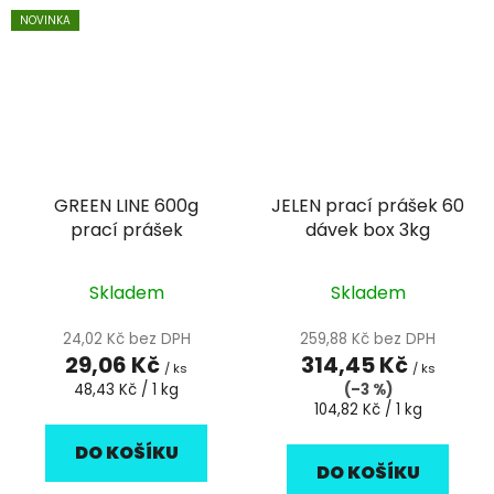
NOVINKA
GREEN LINE 600g
JELEN prací prášek 60
prací prášek
dávek box 3kg
Skladem
Skladem
24,02 Kč bez DPH
259,88 Kč bez DPH
29,06 Kč
314,45 Kč
/ ks
/ ks
Měrná
48,43 Kč / 1 kg
(–3 %)
cena:
Měrná
104,82 Kč / 1 kg
cena:
DO KOŠÍKU
DO KOŠÍKU