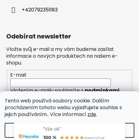
+420792351183
Odebírat newsletter
Vložte svůj e-mail a my vám budeme zasílat
informace o nových produktech na našem e-
shopu.
E-mail
Vložením e-mailu souhlasíte s
podmínkami
ochrany osobních údajů
Tento web používá soubory cookie. Dalším
procházením tohoto webu vyjadřujete souhlas s
PŘIHLÁSIT SE
jejich používáním.. Více informací
zde
.
“Vše ok”
Nastavení
100 %
doporučuje