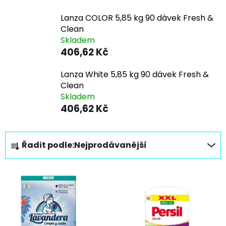
Lanza COLOR 5,85 kg 90 dávek Fresh &
Clean
Skladem
406,62 Kč
Lanza White 5,85 kg 90 dávek Fresh &
Clean
Skladem
406,62 Kč
Ř
Řadit podle:
Nejprodávanější
a
z
V
e
ý
n
p
í
i
p