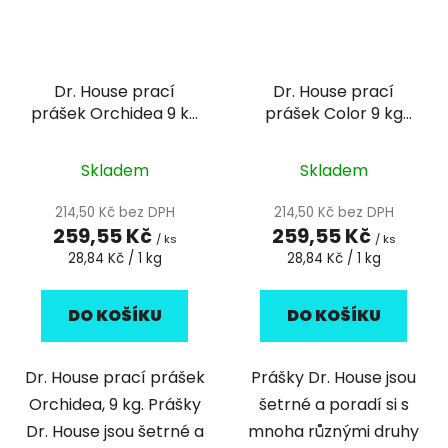
Dr. House prací
Dr. House prací
prášek Orchidea 9 kg
prášek Color 9 kg
(90PD)
(90PD)
Skladem
Skladem
214,50 Kč bez DPH
214,50 Kč bez DPH
259,55 Kč
259,55 Kč
/ ks
/ ks
Měrná
Měrná
28,84 Kč / 1 kg
28,84 Kč / 1 kg
cena:
cena:
DO KOŠÍKU
DO KOŠÍKU
Dr. House prací prášek
Prášky Dr. House jsou
Orchidea, 9 kg. Prášky
šetrné a poradí si s
Dr. House jsou šetrné a
mnoha různými druhy