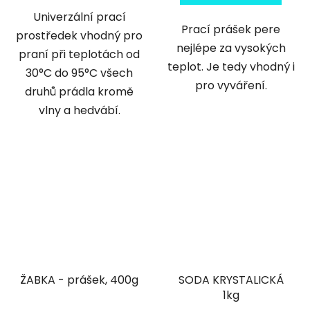
Univerzální prací
Prací prášek pere
prostředek vhodný pro
nejlépe za vysokých
praní při teplotách od
teplot. Je tedy vhodný i
30°C do 95°C všech
pro vyváření.
druhů prádla kromě
vlny a hedvábí.
ŽABKA - prášek, 400g
SODA KRYSTALICKÁ
1kg