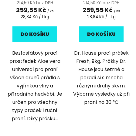
214,50 Kč bez DPH
214,50 Kč bez DPH
259,55 Kč
259,55 Kč
/ ks
/ ks
Měrná
Měrná
28,84 Kč / 1 kg
28,84 Kč / 1 kg
cena:
cena:
DO KOŠÍKU
DO KOŠÍKU
Bezfosfátový prací
Dr. House prací prášek
prostředek Aloe vera
Fresh, 9kg. Prášky Dr.
Universal pro praní
House jsou šetrné a
všech druhů prádla s
poradí si s mnoha
vyjímkou vlny a
různými druhy skvrn.
přírodního hedvábí. Je
Výborné výsledky už při
určen pro všechny
praní na 30 °C
typy praček i ruční
praní. Díky prášku...