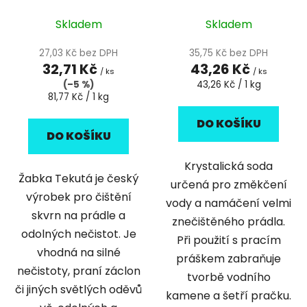
Skladem
Skladem
27,03 Kč bez DPH
35,75 Kč bez DPH
32,71 Kč
43,26 Kč
/ ks
/ ks
Měrná
(–5 %)
43,26 Kč / 1 kg
Měrná
cena:
81,77 Kč / 1 kg
cena:
DO KOŠÍKU
DO KOŠÍKU
Krystalická soda
Žabka Tekutá je český
určená pro změkčení
výrobek pro čištění
vody a namáčení velmi
skvrn na prádle a
znečištěného prádla.
odolných nečistot. Je
Při použití s pracím
vhodná na silné
práškem zabraňuje
nečistoty, praní záclon
tvorbě vodního
či jiných světlých oděvů
kamene a šetří pračku.