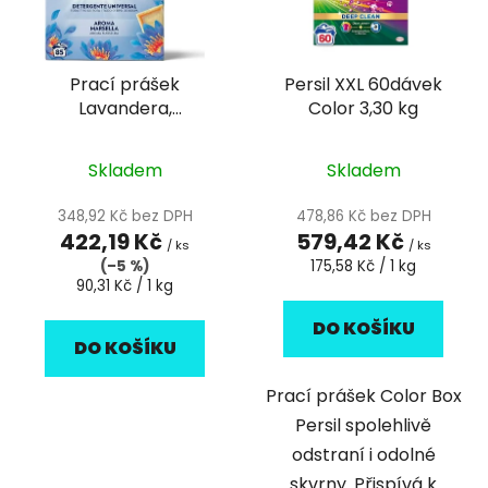
s
r
p
o
r
d
Prací prášek
Persil XXL 60dávek
o
u
Lavandera,
Color 3,30 kg
d
k
marseillské mýdlo,
u
t
4675 g/85 pracích
k
Skladem
Skladem
ů
dávek, na praní
t
348,92 Kč bez DPH
478,86 Kč bez DPH
ů
422,19 Kč
579,42 Kč
/ ks
/ ks
Měrná
(–5 %)
175,58 Kč / 1 kg
Měrná
cena:
90,31 Kč / 1 kg
cena:
DO KOŠÍKU
DO KOŠÍKU
Prací prášek Color Box
Persil spolehlivě
odstraní i odolné
skvrny. Přispívá k