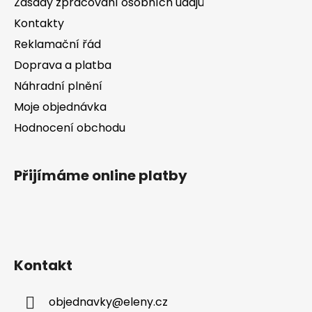
k
Zásady zpracování osobních údajů
í
y
Kontakty
v
Reklamační řád
ý
p
Doprava a platba
i
Náhradní plnění
s
Moje objednávka
u
Hodnocení obchodu
Přijímáme online platby
Kontakt
objednavky
@
eleny.cz