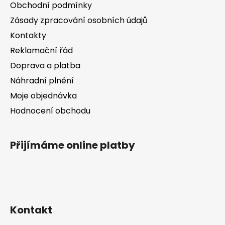
a
c
Obchodní podmínky
t
í
Zásady zpracování osobních údajů
í
p
Kontakty
r
v
Reklamační řád
k
Doprava a platba
y
v
Náhradní plnění
ý
Moje objednávka
p
Hodnocení obchodu
i
s
u
Přijímáme online platby
Kontakt