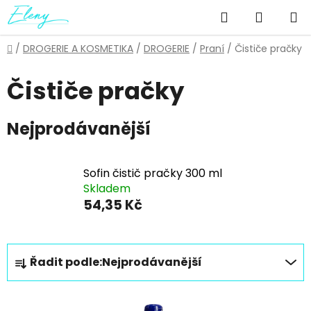
Přejít
Hledat
NÁKUP
na
obsah
KOŠÍK
Domů
/
DROGERIE A KOSMETIKA
/
DROGERIE
/
Praní
/
Čističe pračky
Čističe pračky
Nejprodávanější
Sofin čistič pračky 300 ml
Skladem
54,35 Kč
Ř
Řadit podle:
Nejprodávanější
a
z
V
e