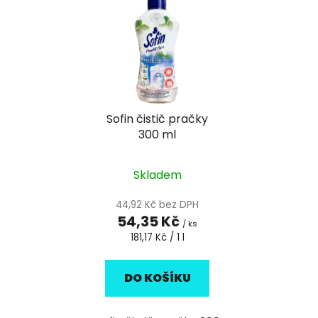
ý
n
p
í
i
p
s
r
p
o
r
d
Sofin čistič pračky
o
u
300 ml
d
k
u
t
k
Skladem
ů
t
44,92 Kč bez DPH
ů
54,35 Kč
/ ks
Měrná
181,17 Kč / 1 l
cena:
DO KOŠÍKU