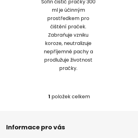
Sofin čistič pračky 300
ml je účinným
prostředkem pro
čištění praček.
Zabraňuje vzniku
koroze, neutralizuje
nepříjemné pachy a
prodlužuje životnost
pračky.
1
položek celkem
O
v
l
Z
á
á
d
Informace pro vás
p
a