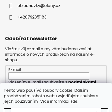
objednavky
@
eleny.cz
+420792351183
Odebírat newsletter
Vložte svůj e-mail a my vám budeme zasílat
informace o nových produktech na našem e-
shopu.
E-mail
Vložením e-mailu souhlasíte s
podmínkami
ochrany osobních údajů
Tento web používá soubory cookie. Dalším
procházením tohoto webu vyjadřujete souhlas s
PŘIHLÁSIT SE
jejich používáním.. Více informací
zde
.