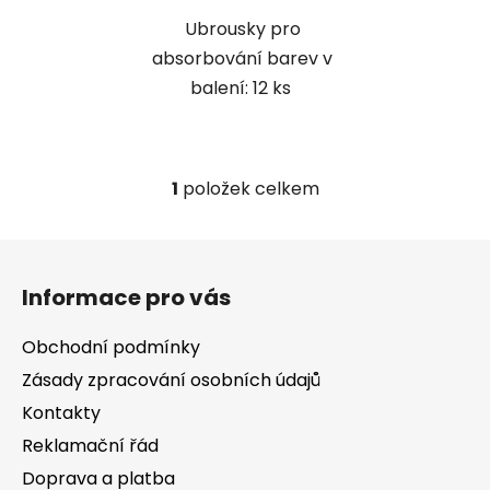
Ubrousky pro
absorbování barev v
balení: 12 ks
1
položek celkem
O
v
l
Z
á
á
d
Informace pro vás
p
a
a
c
Obchodní podmínky
t
í
Zásady zpracování osobních údajů
í
p
Kontakty
r
v
Reklamační řád
k
Doprava a platba
y