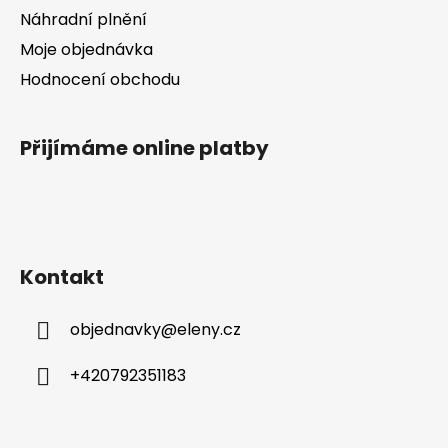
v
Náhradní plnění
ý
Moje objednávka
p
Hodnocení obchodu
i
s
u
Přijímáme online platby
Kontakt
objednavky
@
eleny.cz
+420792351183