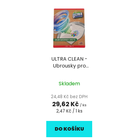
V
e
ý
n
p
í
i
p
s
r
p
o
r
d
ULTRA CLEAN -
o
u
Ubrousky pro
d
k
absorbování barev
u
t
(12 ks)
k
Skladem
ů
t
24,48 Kč bez DPH
ů
29,62 Kč
/ ks
Měrná
2,47 Kč / 1 ks
cena:
DO KOŠÍKU