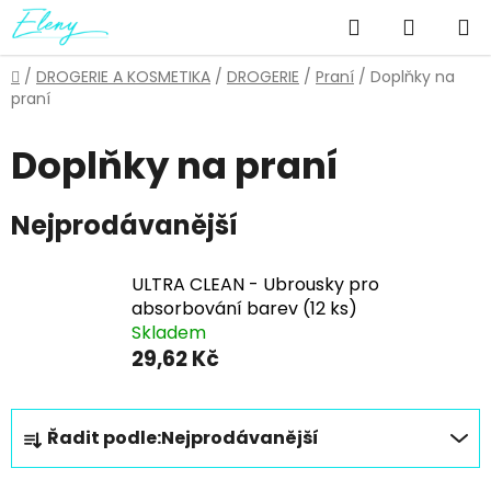
Přejít
Hledat
NÁKUP
na
obsah
KOŠÍK
Domů
/
DROGERIE A KOSMETIKA
/
DROGERIE
/
Praní
/
Doplňky na
praní
Doplňky na praní
Nejprodávanější
ULTRA CLEAN - Ubrousky pro
absorbování barev (12 ks)
Skladem
29,62 Kč
Ř
Řadit podle:
Nejprodávanější
a
z