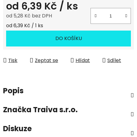
od
6,39 Kč
/ ks
od
5,28 Kč
bez DPH
Měrná cena:
od 6,39 Kč / 1 ks
DO KOŠÍKU
Tisk
Zeptat se
Hlídat
Sdílet
Popis
Značka
Traiva s.r.o.
Diskuze