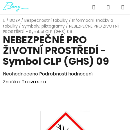
Přejít
Hledat
NÁKUP
na
obsah
KOŠÍK
Domů
/
BOZP
/
Bezpečnostní tabulky
/
Informační značky a
tabulky
/
Symboly, piktogramy
/
NEBEZPEČNÉ PRO ŽIVOTNÍ
PROSTŘEDÍ - Symbol CLP (GHS) 09
NEBEZPEČNÉ PRO
ŽIVOTNÍ PROSTŘEDÍ -
Symbol CLP (GHS) 09
Průměrné
Neohodnoceno
Podrobnosti hodnocení
hodnocení
Značka:
Traiva s.r.o.
produktu
je
0,0
z
5
hvězdiček.