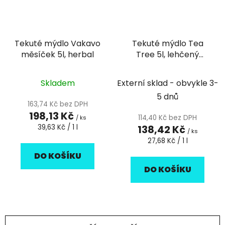
Tekuté mýdlo Vakavo
Tekuté mýdlo Tea
měsíček 5l, herbal
Tree 5l, lehčený
kanystr
Skladem
Externí sklad - obvykle 3-
5 dnů
163,74 Kč bez DPH
198,13 Kč
114,40 Kč bez DPH
/ ks
Měrná
39,63 Kč / 1 l
138,42 Kč
/ ks
cena:
Měrná
27,68 Kč / 1 l
cena:
DO KOŠÍKU
DO KOŠÍKU