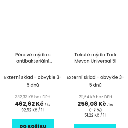
Pěnové mýdlo s
Tekuté mýdlo Tork
antibakteriální
Mevon Universal 5l
přísadou, Isolda 5l
Externí sklad - obvykle 3-
Externí sklad - obvykle 3-
5 dnů
5 dnů
382,33 Kč bez DPH
211,64 Kč bez DPH
462,62 Kč
256,08 Kč
/ ks
/ ks
Měrná
92,52 Kč / 1 l
(–7 %)
cena:
Měrná
51,22 Kč / 1 l
cena:
DO KOŠÍKU