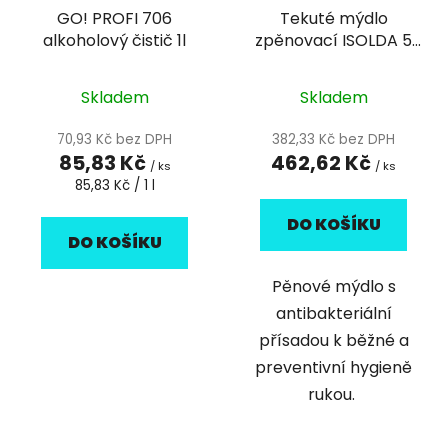
GO! PROFI 706
Tekuté mýdlo
alkoholový čistič 1l
zpěnovací ISOLDA 5
litrů antibakteriální
8500980
Skladem
Skladem
70,93 Kč bez DPH
382,33 Kč bez DPH
85,83 Kč
462,62 Kč
/ ks
/ ks
Měrná
85,83 Kč / 1 l
cena:
DO KOŠÍKU
DO KOŠÍKU
​Pěnové mýdlo s
antibakteriální
přísadou k běžné a
preventivní hygieně
rukou.