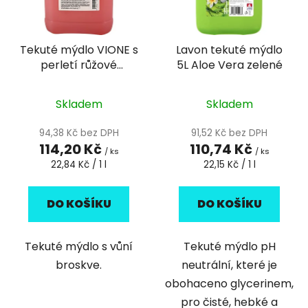
s
r
p
o
r
d
Tekuté mýdlo VIONE s
Lavon tekuté mýdlo
o
u
perletí růžové
5L Aloe Vera zelené
d
k
Broskev, 5l
u
t
k
Skladem
Skladem
ů
t
94,38 Kč bez DPH
91,52 Kč bez DPH
ů
114,20 Kč
110,74 Kč
/ ks
/ ks
Měrná
Měrná
22,84 Kč / 1 l
22,15 Kč / 1 l
cena:
cena:
DO KOŠÍKU
DO KOŠÍKU
Tekuté mýdlo s vůní
Tekuté mýdlo pH
broskve.
neutrální, které je
obohaceno glycerinem,
pro čisté, hebké a