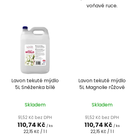
voňavé ruce.
Lavon tekuté mýdlo
Lavon tekuté mýdlo
5L Sněženka bílé
5L Magnolie růžové
Skladem
Skladem
91,52 Kč bez DPH
91,52 Kč bez DPH
110,74 Kč
110,74 Kč
/ ks
/ ks
Měrná
Měrná
22,15 Kč / 1 l
22,15 Kč / 1 l
cena:
cena: