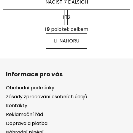
NAČÍST 7 DALŠÍCH
S
1
2
t
r
O
á
19
položek celkem
v
n
l
k
NAHORU
á
o
d
v
a
á
Z
c
n
á
í
í
Informace pro vás
p
p
r
a
Obchodní podmínky
v
t
k
Zásady zpracování osobních údajů
í
y
Kontakty
v
Reklamační řád
ý
p
Doprava a platba
i
Náhradní plnění