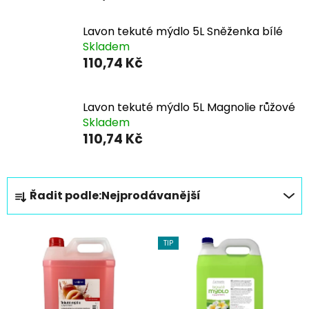
Lavon tekuté mýdlo 5L Sněženka bílé
Skladem
110,74 Kč
Lavon tekuté mýdlo 5L Magnolie růžové
Skladem
110,74 Kč
Ř
Řadit podle:
Nejprodávanější
a
z
V
e
TIP
ý
n
p
í
i
p