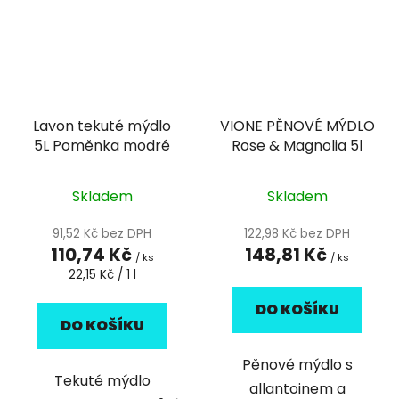
Lavon tekuté mýdlo
VIONE PĚNOVÉ MÝDLO
5L Poměnka modré
Rose & Magnolia 5l
Skladem
Skladem
91,52 Kč bez DPH
122,98 Kč bez DPH
110,74 Kč
148,81 Kč
/ ks
/ ks
Měrná
22,15 Kč / 1 l
cena:
DO KOŠÍKU
DO KOŠÍKU
Pěnové mýdlo s
Tekuté mýdlo
allantoinem a