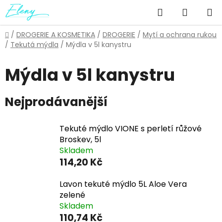
Přejít
Hledat
NÁKUP
na
obsah
KOŠÍK
Domů
/
DROGERIE A KOSMETIKA
/
DROGERIE
/
Mytí a ochrana rukou
/
Tekutá mýdla
/
Mýdla v 5l kanystru
Mýdla v 5l kanystru
Nejprodávanější
Tekuté mýdlo VIONE s perletí růžové
Broskev, 5l
Skladem
114,20 Kč
Lavon tekuté mýdlo 5L Aloe Vera
zelené
Skladem
110,74 Kč