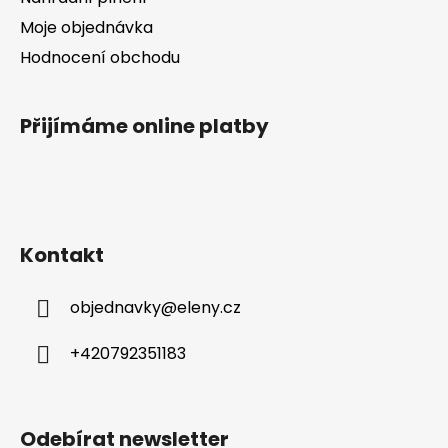
s
Moje objednávka
u
Hodnocení obchodu
Přijímáme online platby
Kontakt
objednavky
@
eleny.cz
+420792351183
Odebírat newsletter