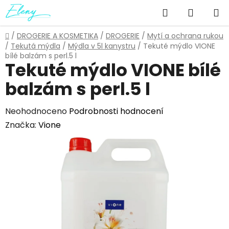
Přejít
Hledat
NÁKUP
na
obsah
KOŠÍK
Domů
/
DROGERIE A KOSMETIKA
/
DROGERIE
/
Mytí a ochrana rukou
/
Tekutá mýdla
/
Mýdla v 5l kanystru
/
Tekuté mýdlo VIONE
bílé balzám s perl.5 l
Tekuté mýdlo VIONE bílé
balzám s perl.5 l
Průměrné
Neohodnoceno
Podrobnosti hodnocení
hodnocení
Značka:
Vione
produktu
je
0,0
z
5
hvězdiček.