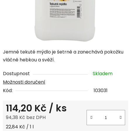
Jemné tekuté mýdlo je šetrně a zanechává pokožku
vláčně hebkou a svěží.
Dostupnost
Skladem
Možnosti doručení
Kód:
103031
114,20 Kč
/ ks
94,38 Kč bez DPH
Měrná cena:
22,84 Kč / 1 l