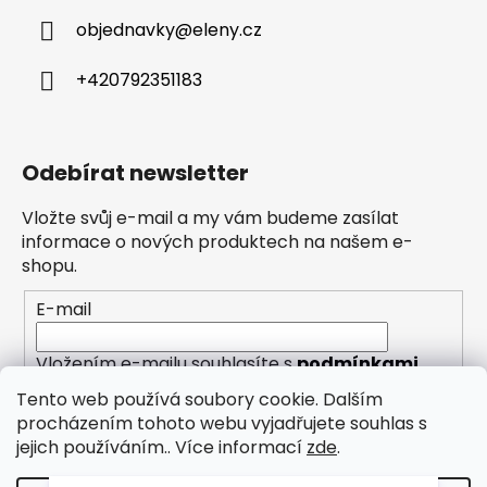
objednavky
@
eleny.cz
+420792351183
Odebírat newsletter
Vložte svůj e-mail a my vám budeme zasílat
informace o nových produktech na našem e-
shopu.
E-mail
Vložením e-mailu souhlasíte s
podmínkami
ochrany osobních údajů
Tento web používá soubory cookie. Dalším
procházením tohoto webu vyjadřujete souhlas s
PŘIHLÁSIT SE
jejich používáním.. Více informací
zde
.