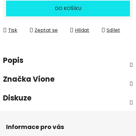
DO KOŠÍKU
Tisk
Zeptat se
Hlídat
Sdílet
Popis
Značka
Vione
Diskuze
Z
á
Informace pro vás
p