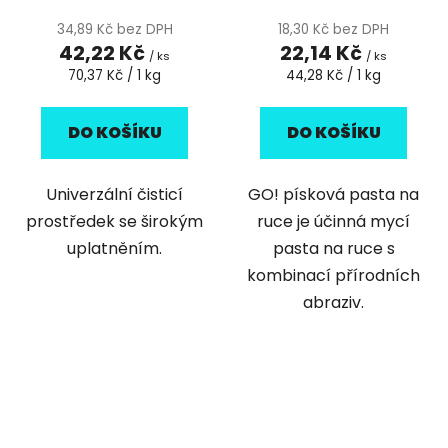
34,89 Kč bez DPH
18,30 Kč bez DPH
42,22 Kč
22,14 Kč
/ ks
/ ks
Měrná
Měrná
70,37 Kč / 1 kg
44,28 Kč / 1 kg
cena:
cena:
DO KOŠÍKU
DO KOŠÍKU
Univerzální čisticí
GO! písková pasta na
prostředek se širokým
ruce je účinná mycí
uplatněním.
pasta na ruce s
kombinací přírodních
abraziv.