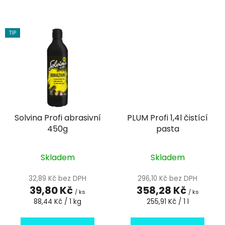
TIP
Solvina Profi abrasivní
PLUM Profi 1,4l čistící
450g
pasta
Skladem
Skladem
32,89 Kč bez DPH
296,10 Kč bez DPH
39,80 Kč
358,28 Kč
/ ks
/ ks
Měrná
Měrná
88,44 Kč / 1 kg
255,91 Kč / 1 l
cena:
cena: