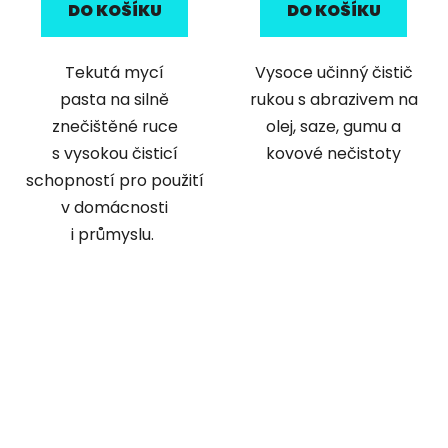
DO KOŠÍKU
DO KOŠÍKU
Tekutá mycí
Vysoce učinný čistič
pasta na silně
rukou s abrazivem na
znečištěné ruce
olej, saze, gumu a
s vysokou čisticí
kovové nečistoty
schopností pro použití
v domácnosti
i průmyslu.