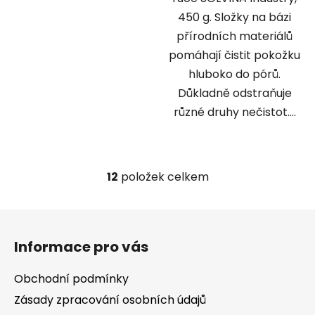
450 g. Složky na bázi
přírodních materiálů
pomáhají čistit pokožku
hluboko do pórů.
Důkladně odstraňuje
různé druhy nečistot....
12
položek celkem
O
v
l
Z
á
á
d
Informace pro vás
p
a
a
c
Obchodní podmínky
t
í
Zásady zpracování osobních údajů
í
p