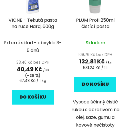
r
p
o
r
d
VIONE - Tekutá pasta
PLUM Profi 250ml
o
u
na ruce Hard, 600g
čistící pasta
d
k
u
t
k
Externí sklad - obvykle 3-
Skladem
ů
t
5 dnů
109,76 Kč bez DPH
ů
132,81 Kč
33,46 Kč bez DPH
/ ks
Měrná
40,49 Kč
531,24 Kč / 1 l
/ ks
cena:
(–25 %)
Měrná
67,48 Kč / 1 kg
DO KOŠÍKU
cena:
DO KOŠÍKU
Vysoce účinný čistič
rukou s abrazivem na
olej, saze, gumu a
kovové nečistoty