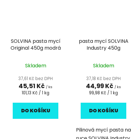
SOLVINA pasta mycí
pasta mycí SOLVINA
Original 450g modrá
Industry 450g
Skladem
Skladem
37,61 Kč bez DPH
37,18 Kč bez DPH
45,51 Kč
44,99 Kč
/ ks
/ ks
Měrná
Měrná
101,13 Kč / 1 kg
99,98 Kč / 1 kg
cena:
cena:
DO KOŠÍKU
DO KOŠÍKU
Pilinová mycí pasta na
ruce SOLVINA Industry,