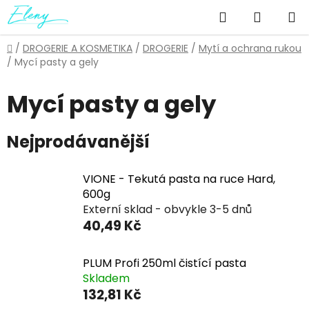
Přejít
Hledat
NÁKUP
na
obsah
KOŠÍK
Domů
/
DROGERIE A KOSMETIKA
/
DROGERIE
/
Mytí a ochrana rukou
/
Mycí pasty a gely
Mycí pasty a gely
Nejprodávanější
VIONE - Tekutá pasta na ruce Hard,
600g
Externí sklad - obvykle 3-5 dnů
40,49 Kč
PLUM Profi 250ml čistící pasta
Skladem
132,81 Kč