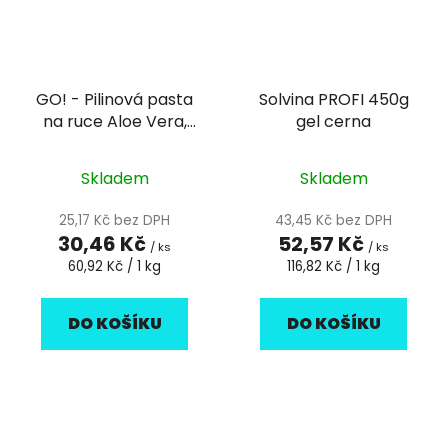
GO! - Pilinová pasta
Solvina PROFI 450g
na ruce Aloe Vera,
gel cerna
500g
Skladem
Skladem
25,17 Kč bez DPH
43,45 Kč bez DPH
30,46 Kč
52,57 Kč
/ ks
/ ks
Měrná
Měrná
60,92 Kč / 1 kg
116,82 Kč / 1 kg
cena:
cena:
DO KOŠÍKU
DO KOŠÍKU