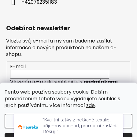
+420792351183
Odebírat newsletter
Vložte svůj e-mail a my vám budeme zasílat
informace o nových produktech na našem e-
shopu.
E-mail
Vložením e-mailu souhlasíte s
podmínkami
ochrany osobních údajů
Tento web používá soubory cookie. Dalším
procházením tohoto webu vyjadřujete souhlas s
PŘIHLÁSIT SE
jejich používáním.. Více informací
zde
.
“Kvalitní tašky z netkané textilie,
Nastavení
příjemný obchod, promptní zaslání.
Děkuji.”
Vytvořil Shoptet