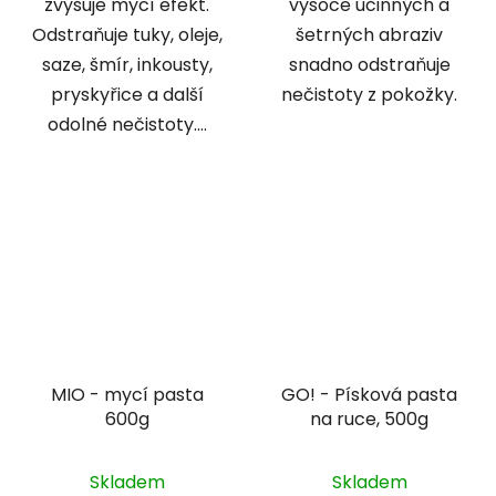
zvyšuje mycí efekt.
vysoce účinných a
Odstraňuje tuky, oleje,
šetrných abraziv
saze, šmír, inkousty,
snadno odstraňuje
pryskyřice a další
nečistoty z pokožky.
odolné nečistoty....
MIO - mycí pasta
GO! - Písková pasta
600g
na ruce, 500g
Skladem
Skladem