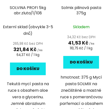
SOLVINA PROFI 5kg
Solmix pilinová pasta
abr.zluta/1/108
375g
Externí sklad (obvykle 3-5
Skladem
dnů)
34,32 Kč bez DPH
41,53 Kč
265,98 Kč bez DPH
/ ks
Měrná
321,84 Kč
110,75 Kč / 1 kg
/ ks
cena:
Měrná
64,37 Kč / 1 kg
cena:
DO KOŠÍKU
DO KOŠÍKU
hmotnost: 375 g Mycí
Tekutá mycí pasta na
pasta SOLMIX na
ruce s obsahem aloe
znečištěné a mastné
vera a glycerinu.
ruce s pomerančovou
Jemné abrazivum
parfemací a obsahem