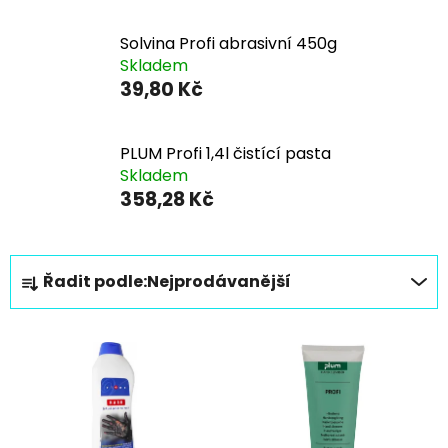
Solvina Profi abrasivní 450g
Skladem
39,80 Kč
PLUM Profi 1,4l čistící pasta
Skladem
358,28 Kč
Ř
Řadit podle:
Nejprodávanější
a
z
V
e
ý
n
p
í
i
p
s