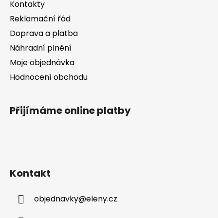
Kontakty
r
v
Reklamační řád
k
Doprava a platba
y
v
Náhradní plnění
ý
Moje objednávka
p
Hodnocení obchodu
i
s
u
Přijímáme online platby
Kontakt
objednavky
@
eleny.cz