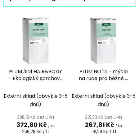
a
z
V
e
ý
n
p
í
i
p
s
r
p
o
r
d
PLUM 3IN1 HAIR&BODY
PLUM NO 14 - mýdlo
o
u
- Ekologický sprchový
na ruce pro běžné a
d
k
gel, šampon a
každodenní mytí
u
t
kondicionér 3 v 1 se
rukou s barvou a vůní,
k
Externí sklad (obvykle 3-5
Externí sklad (obvykle 3-5
ů
svěží ovocnou vůní, 1,4
1,4 l bag-in-box
t
dnů)
dnů)
l bag-in-box
ů
308,10 Kč bez DPH
221,33 Kč bez DPH
372,80 Kč
267,81 Kč
/ ks
/ ks
Měrná
Měrná
266,29 Kč / 1 l
191,29 Kč / 1 l
cena:
cena: