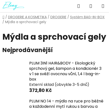
Přejít
Hledat
NÁKUP
na
obsah
KOŠÍK
Domů
/
DROGERIE A KOSMETIKA
/
DROGERIE
/
Systém BAG-IN-BOX
/
Mýdla a sprchovací gely
Mýdla a sprchovací gely
Nejprodávanější
PLUM 3IN1 HAIR&BODY - Ekologický
sprchový gel, šampon a kondicionér 3
v 1 se svěží ovocnou vůní, 1,4 l bag-in-
box
Externí sklad (obvykle 3-5 dnů)
372,80 Kč
PLUM NO 14 - mýdlo na ruce pro běžné
a každodenní mytí rukou s barvou a