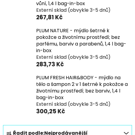
vůní, 1,4 l bag-in-box
Externí sklad (obvykle 3-5 dnů)
267,81 Kč
PLUM NATURE - mýdlo šetrné k
pokožce a životnímu prostředí; bez
parfému, barviv a parabenů, 1,4 l bag-
in-box
Externí sklad (obvykle 3-5 dnů)
283,73 Kč
PLUM FRESH HAIR&BODY - mýdlo na
tělo a šampon 2 v 1 šetrné k pokožce a
životnímu prostředí; bez barviv, 1,4 l
bag-in-box
Externí sklad (obvykle 3-5 dnů)
300,25 Kč
Ř
Řadit podle:
Nejprodávanější