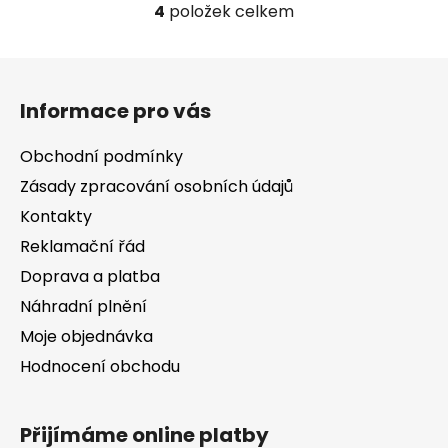
4
položek celkem
O
v
l
Z
á
á
d
Informace pro vás
p
a
a
c
Obchodní podmínky
t
í
Zásady zpracování osobních údajů
í
p
Kontakty
r
v
Reklamační řád
k
Doprava a platba
y
v
Náhradní plnění
ý
Moje objednávka
p
Hodnocení obchodu
i
s
u
Přijímáme online platby