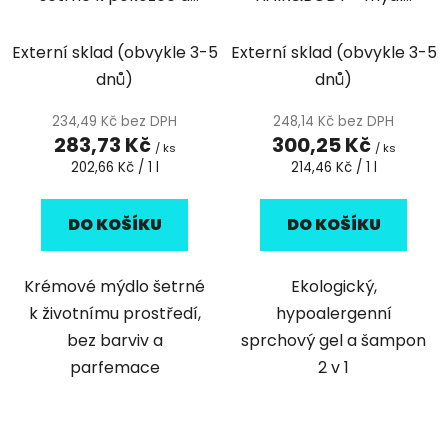
životnímu prostředí;
na tělo a šampon 2 v 1
bez parfému, barviv a
šetrné k pokožce a
Externí sklad (obvykle 3-5
Externí sklad (obvykle 3-5
parabenů, 1,4 l bag-
životnímu prostředí;
dnů)
dnů)
in-box
bez barviv, 1,4 l bag-
in-box
234,49 Kč bez DPH
248,14 Kč bez DPH
283,73 Kč
300,25 Kč
/ ks
/ ks
Měrná
Měrná
202,66 Kč / 1 l
214,46 Kč / 1 l
cena:
cena:
DO KOŠÍKU
DO KOŠÍKU
Krémové mýdlo šetrné
Ekologický,
k životnímu prostředí,
hypoalergenní
bez barviv a
sprchový gel a šampon
parfemace
2 v 1