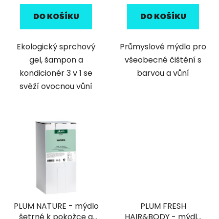
DO KOŠÍKU
DO KOŠÍKU
Ekologický sprchový
Průmyslové mýdlo pro
gel, šampon a
všeobecné čištění s
kondicionér 3 v 1 se
barvou a vůní
svěží ovocnou vůní
PLUM NATURE - mýdlo
PLUM FRESH
šetrné k pokožce a
HAIR&BODY - mýdlo