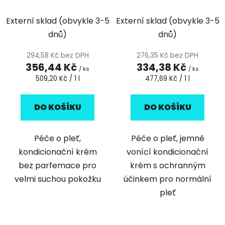
krém na pleť a
vyživující a
u
t
kondicionér pro extra
regenerační krém
k
Externí sklad (obvykle 3-5
Externí sklad (obvykle 3-5
ů
suchou pokožku, bez
pro suchou a
t
dnů)
dnů)
parfemace, barviv a
normální pleť s
ů
parabenů
ochranným účinkem
294,58 Kč bez DPH
276,35 Kč bez DPH
a rychlou absorpcí -
356,44 Kč
334,38 Kč
bez barviv a
/ ks
/ ks
Měrná
Měrná
509,20 Kč / 1 l
477,69 Kč / 1 l
parabenů
cena:
cena:
DO KOŠÍKU
DO KOŠÍKU
Péče o pleť,
Péče o pleť, jemně
kondicionační krém
vonící kondicionační
bez parfemace pro
krém s ochranným
velmi suchou pokožku
účinkem pro normální
pleť