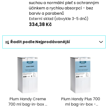
suchou a normální pleť s ochranným
účinkem a rychlou absorpcí - bez
barviv a parabenů
Externí sklad (obvykle 3-5 dnů)
334,38 Kč
Ř
Řadit podle:
Nejprodávanější
a
z
V
e
ý
n
p
í
i
p
s
r
p
o
r
d
Plum Handy Creme
Plum Handy Plus 700
o
u
700 ml bag-in-box -
ml bag-in-box -
d
k