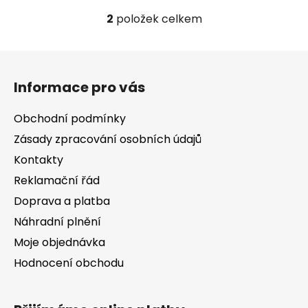
2
položek celkem
O
v
l
Z
á
á
d
Informace pro vás
p
a
a
c
Obchodní podmínky
t
í
Zásady zpracování osobních údajů
í
p
Kontakty
r
v
Reklamační řád
k
Doprava a platba
y
v
Náhradní plnění
ý
Moje objednávka
p
Hodnocení obchodu
i
s
u