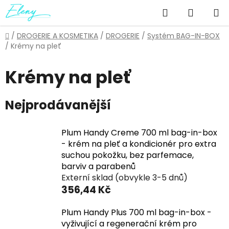
Přejít
Hledat
NÁKUP
na
obsah
KOŠÍK
Domů
/
DROGERIE A KOSMETIKA
/
DROGERIE
/
Systém BAG-IN-BOX
/
Krémy na pleť
Krémy na pleť
Nejprodávanější
Plum Handy Creme 700 ml bag-in-box
- krém na pleť a kondicionér pro extra
suchou pokožku, bez parfemace,
barviv a parabenů
Externí sklad (obvykle 3-5 dnů)
356,44 Kč
Plum Handy Plus 700 ml bag-in-box -
vyživující a regenerační krém pro