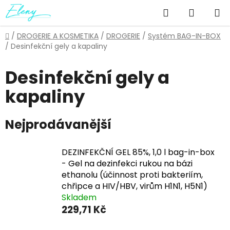
Přejít
Hledat
NÁKUP
na
obsah
KOŠÍK
Domů
/
DROGERIE A KOSMETIKA
/
DROGERIE
/
Systém BAG-IN-BOX
/
Desinfekční gely a kapaliny
Desinfekční gely a
kapaliny
Nejprodávanější
DEZINFEKČNÍ GEL 85%, 1,0 l bag-in-box
- Gel na dezinfekci rukou na bázi
ethanolu (účinnost proti bakteriím,
chřipce a HIV/HBV, virům H1N1, H5N1)
Skladem
229,71 Kč