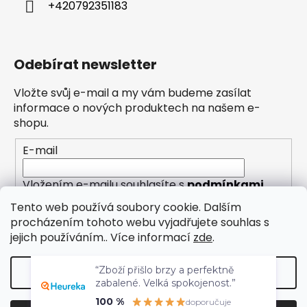
+420792351183
Odebírat newsletter
Vložte svůj e-mail a my vám budeme zasílat
informace o nových produktech na našem e-
shopu.
E-mail
Vložením e-mailu souhlasíte s
podmínkami
ochrany osobních údajů
Tento web používá soubory cookie. Dalším
procházením tohoto webu vyjadřujete souhlas s
PŘIHLÁSIT SE
jejich používáním.. Více informací
zde
.
“Zboží přišlo brzy a perfektně
Nastavení
zabalené. Velká spokojenost.”
100 %
doporučuje
Vytvořil Shoptet