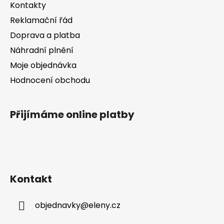
Kontakty
r
v
Reklamační řád
k
Doprava a platba
y
v
Náhradní plnění
ý
Moje objednávka
p
Hodnocení obchodu
i
s
u
Přijímáme online platby
Kontakt
objednavky
@
eleny.cz