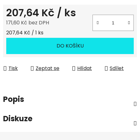
207,64 Kč
/ ks
171,60 Kč bez DPH
Měrná cena:
207,64 Kč / 1 ks
DO KOŠÍKU
Tisk
Zeptat se
Hlídat
Sdílet
Popis
Diskuze
Z