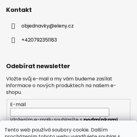
Kontakt
objednavky
@
eleny.cz
+420792351183
Odebírat newsletter
Vložte svůj e-mail a my vám budeme zasílat
informace o nových produktech na našem e-
shopu.
E-mail
Vložením e-mailu souhlasíte s
podmínkami
ochrany osobních údajů
Tento web používá soubory cookie. Dalším
procházením tohoto webu vyjadřujete souhlas s