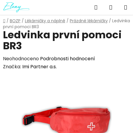
Přejít
Hledat
NÁKUP
na
obsah
KOŠÍK
Domů
/
BOZP
/
Lékárničky a náplně
/
Prázdné lékárničky
/
Ledvinka
první pomoci BR3
Ledvinka první pomoci
BR3
Průměrné
Neohodnoceno
Podrobnosti hodnocení
hodnocení
Značka:
Imi Partner a.s.
produktu
je
0,0
z
5
hvězdiček.