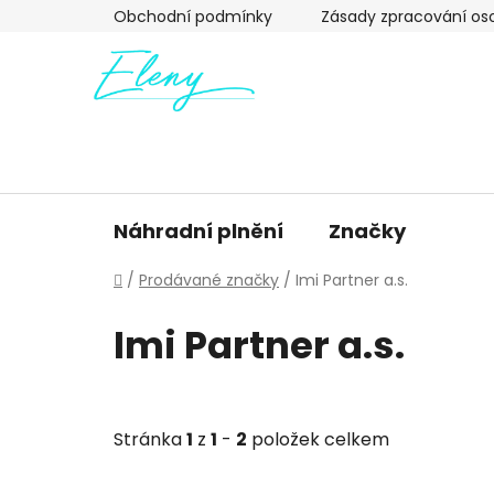
Přejít
Obchodní podmínky
Zásady zpracování os
na
obsah
Náhradní plnění
Značky
Domů
/
Prodávané značky
/
Imi Partner a.s.
Imi Partner a.s.
Stránka
1
z
1
-
2
položek celkem