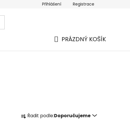
Přihlášení
Registrace
 a platba
Náhradní plnění
Moje objednávka
Hod
PRÁZDNÝ KOŠÍK
NÁKUPNÍ
KOŠÍK
Ř
Řadit podle:
Doporučujeme
a
z