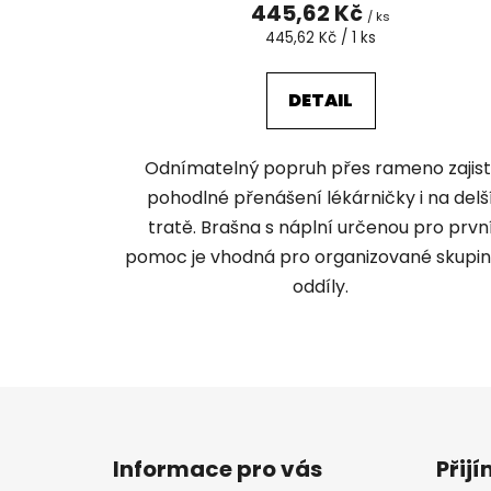
445,62 Kč
/ ks
Měrná
445,62 Kč / 1 ks
cena:
DETAIL
Odnímatelný popruh přes rameno zajist
pohodlné přenášení lékárničky i na delš
tratě. Brašna s náplní určenou pro prvn
pomoc je vhodná pro organizované skupin
oddíly.
Z
á
Informace pro vás
Přij
p