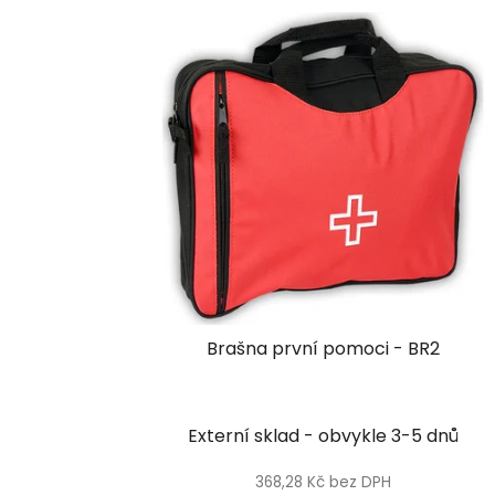
V
ý
p
i
s
p
r
o
d
u
k
t
Brašna první pomoci - BR2
ů
Externí sklad - obvykle 3-5 dnů
368,28 Kč bez DPH