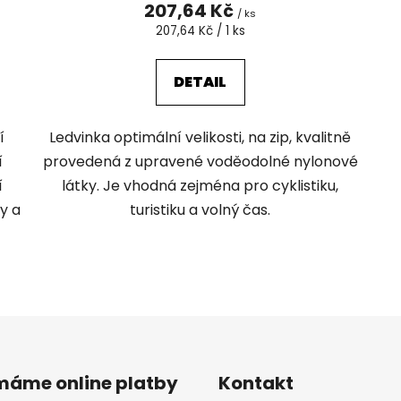
207,64 Kč
/ ks
Měrná
207,64 Kč / 1 ks
cena:
DETAIL
í
Ledvinka optimální velikosti, na zip, kvalitně
í
provedená z upravené voděodolné nylonové
í
látky. Je vhodná zejména pro cyklistiku,
y a
turistiku a volný čas.
O
v
l
á
d
ímáme online platby
Kontakt
a