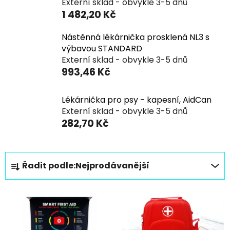
Externí sklad - obvykle 3-5 dnů
1 482,20 Kč
Nástěnná lékárnička prosklená NL3 s
výbavou STANDARD
Externí sklad - obvykle 3-5 dnů
993,46 Kč
Lékárnička pro psy - kapesní, AidCan
Externí sklad - obvykle 3-5 dnů
282,70 Kč
Ř
Řadit podle:
Nejprodávanější
a
z
V
e
ý
n
p
í