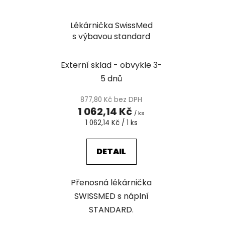
Lékárnička SwissMed
s výbavou standard
Externí sklad - obvykle 3-
5 dnů
877,80 Kč bez DPH
1 062,14 Kč
/ ks
Měrná
1 062,14 Kč / 1 ks
cena:
DETAIL
Přenosná lékárnička
SWISSMED s náplní
STANDARD.