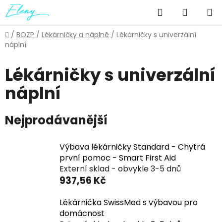
Přejít
Hledat
NÁKUP
na
obsah
KOŠÍK
Domů
/
BOZP
/
Lékárničky a náplně
/
Lékárničky s univerzální
náplní
Lékárničky s univerzální
náplní
Nejprodávanější
Výbava lékárničky Standard - Chytrá
první pomoc - Smart First Aid
Externí sklad - obvykle 3-5 dnů
937,56 Kč
Lékárnička SwissMed s výbavou pro
domácnost