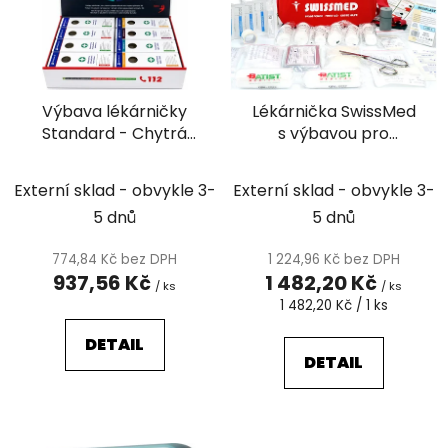
i
p
s
r
p
o
r
d
Výbava lékárničky
Lékárnička SwissMed
o
u
Standard - Chytrá
s výbavou pro
d
k
první pomoc - Smart
domácnost
u
t
First Aid
k
Externí sklad - obvykle 3-
Externí sklad - obvykle 3-
ů
t
5 dnů
5 dnů
ů
774,84 Kč bez DPH
1 224,96 Kč bez DPH
937,56 Kč
1 482,20 Kč
/ ks
/ ks
Měrná
1 482,20 Kč / 1 ks
cena:
DETAIL
DETAIL