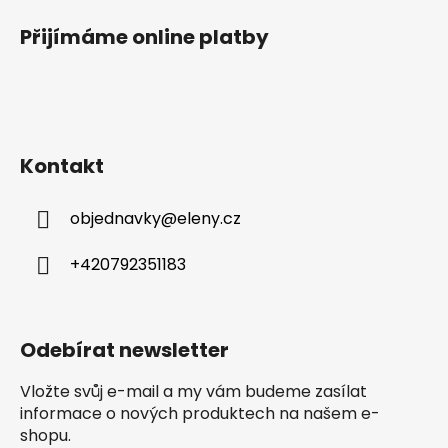
u
Přijímáme online platby
Kontakt
objednavky
@
eleny.cz
+420792351183
Odebírat newsletter
Vložte svůj e-mail a my vám budeme zasílat
informace o nových produktech na našem e-
shopu.