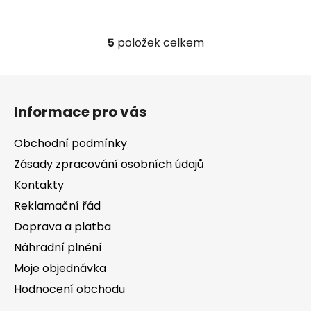
5
položek celkem
O
v
l
Z
á
á
d
Informace pro vás
p
a
a
c
Obchodní podmínky
t
í
Zásady zpracování osobních údajů
í
p
Kontakty
r
v
Reklamační řád
k
Doprava a platba
y
v
Náhradní plnění
ý
Moje objednávka
p
Hodnocení obchodu
i
s