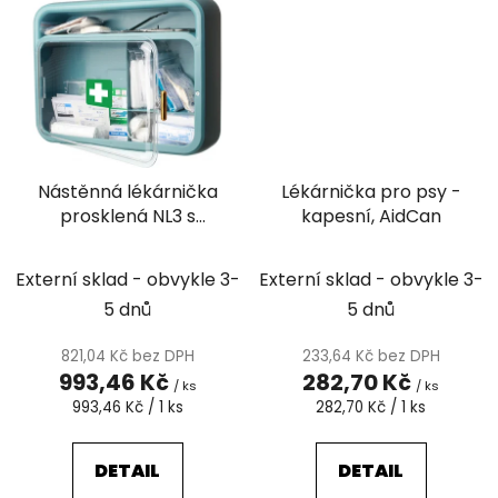
Nástěnná lékárnička
Lékárnička pro psy -
prosklená NL3 s
kapesní, AidCan
výbavou STANDARD
Externí sklad - obvykle 3-
Externí sklad - obvykle 3-
5 dnů
5 dnů
821,04 Kč bez DPH
233,64 Kč bez DPH
993,46 Kč
282,70 Kč
/ ks
/ ks
Měrná
Měrná
993,46 Kč / 1 ks
282,70 Kč / 1 ks
cena:
cena:
DETAIL
DETAIL