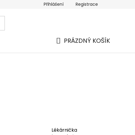
Přihlášení
Registrace
 a platba
Náhradní plnění
Moje objednávka
Hod
PRÁZDNÝ KOŠÍK
NÁKUPNÍ
KOŠÍK
Lékárnička