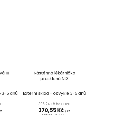
 III.
Nástěnná lékárnička
prosklená NL3
e 3-5 dnů
Externí sklad - obvykle 3-5 dnů
PH
306,24 Kč bez DPH
370,55 Kč
ks
/ ks