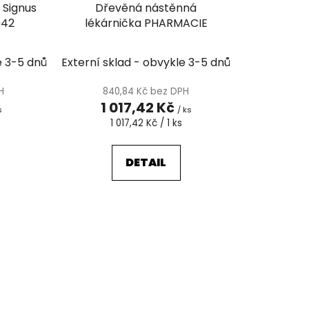
k
 Signus
Dřevěná nástěnná
t
042
lékárnička PHARMACIE
ů
e 3-5 dnů
Externí sklad - obvykle 3-5 dnů
H
840,84 Kč bez DPH
1 017,42 Kč
s
/ ks
Měrná
1 017,42 Kč / 1 ks
cena:
DETAIL