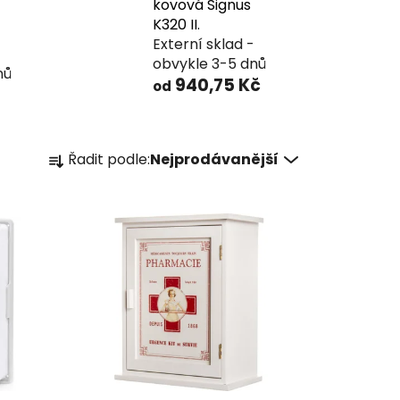
kovová Signus
K320 II.
Externí sklad -
obvykle 3-5 dnů
nů
940,75 Kč
od
Ř
Řadit podle:
Nejprodávanější
a
z
e
n
í
p
r
o
d
u