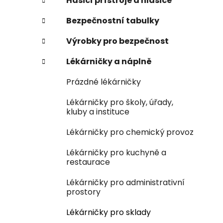
n
Hasicí přístroje a hlásiče
e
Bezpečnostní tabulky
l
Výrobky pro bezpečnost
Lékárničky a náplně
Prázdné lékárničky
Lékárničky pro školy, úřady,
kluby a instituce
Lékárničky pro chemický provoz
Lékárničky pro kuchyně a
restaurace
Lékárničky pro administrativní
prostory
Lékárničky pro sklady