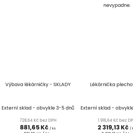
nevypadne.
Výbava lékárničky - SKLADY
Lékárnička plechová
Externí sklad - obvykle 3-5 dnů
Externí sklad - obvykl
728,64 Kč bez DPH
1 916,64 Kč bez D
881,65 Kč
2 319,13 Kč
/ ks
/ 