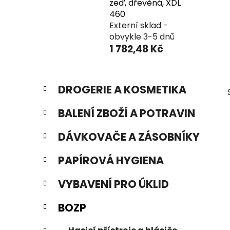
zeď, dřevěná, XDL
460
Externí sklad -
obvykle 3-5 dnů
1 782,48 Kč
P
K
Přeskočit
DROGERIE A KOSMETIKA
a
o
kategorie
t
s
BALENÍ ZBOŽÍ A POTRAVIN
e
t
g
r
DÁVKOVAČE A ZÁSOBNÍKY
o
a
r
PAPÍROVÁ HYGIENA
i
n
e
n
VYBAVENÍ PRO ÚKLID
í
p
BOZP
a