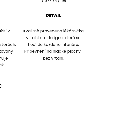
Měrná
370,55 Kč / 1 ks
cena:
DETAIL
žití v
Kvalitně provedená lékárnička
i
v italském designu. která se
storách.
hodí do každého interiéru.
nkovaný
Připevnění na hladké plochy i
u je
bez vrtání.
ak.
3