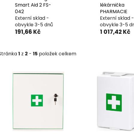
Smart Aid 2 FS-
lékárnička
042
PHARMACIE
Externí sklad -
Externí sklad -
obvykle 3-5 dnů
obvykle 3-5 d
191,66 Kč
1 017,42 Kč
Stránka
1
z
2
-
15
položek celkem
V
ý
p
i
s
p
r
o
d