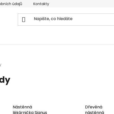
obních údajů
Kontakty
Reklamační řád
Doprava
y
ady
Nástěnná
Dřevěná
lékárnička Signus
nástěnná