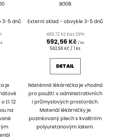
00
B008
e 3-5 dnů
Externí sklad - obvykle 3-5 dnů
H
489,72 Kč bez DPH
592,56 Kč
ks
/ ks
Měrná
592,56 Kč / 1 ks
cena:
DETAIL
a je
Nástěnná lékárnička je vhodná
inátové
pro použití v administrativních
 tl. 12
i průmyslových prostorách.
sou na
Materiál lékárničky je
ované
pozinkovaný plech s kvalitním
erým
polyuretanovým lakem.
riál