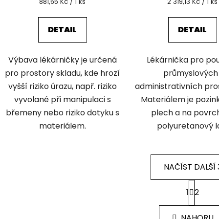
Měrná
Měrná
881,65 Kč / 1 ks
2 319,13 Kč / 1 ks
cena:
cena:
DETAIL
DETAIL
Výbava lékárničky je určená
Lékárnička pro pou
pro prostory skladu, kde hrozí
průmyslových 
vyšší riziko úrazu, např. riziko
administrativních pro
vyvolané při manipulaci s
Materiálem je pozi
břemeny nebo riziko dotyku s
plech a na povrch
materiálem.
polyuretanový l
NAČÍST DALŠÍ 
S
1
2
t
O
r
v
á
l
NAHORU