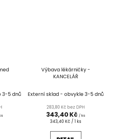
smed
Výbava lékárničky -
KANCELÁŘ
e 3-5 dnů
Externí sklad - obvykle 3-5 dnů
PH
283,80 Kč bez DPH
343,40 Kč
ks
/ ks
Měrná
343,40 Kč / 1 ks
cena: