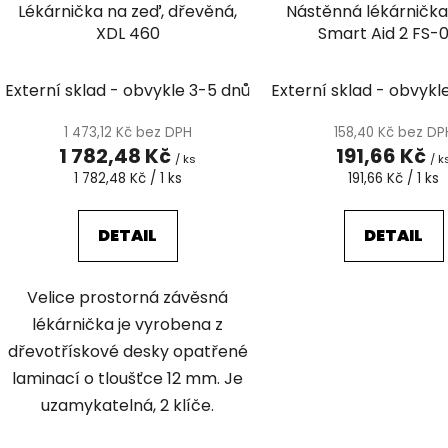
Lékárnička na zeď, dřevěná,
Nástěnná lékárnička
u
XDL 460
Smart Aid 2 FS-
k
t
Externí sklad - obvykle 3-5 dnů
Externí sklad - obvykl
ů
1 473,12 Kč bez DPH
158,40 Kč bez DP
1 782,48 Kč
191,66 Kč
/ ks
/ k
Měrná
Měrná
1 782,48 Kč / 1 ks
191,66 Kč / 1 ks
cena:
cena:
DETAIL
DETAIL
Velice prostorná závěsná
lékárnička je vyrobena z
dřevotřískové desky opatřené
laminací o tloušťce 12 mm. Je
uzamykatelná, 2 klíče.