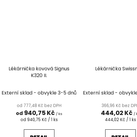
Lékárnička kovová Signus
Lékárnička Swis
K320 II.
Externí sklad - obvykle 3-5 dnů
Externí sklad - obvykl
od 777,48 Kč bez DPH
366,96 Kč bez D
940,75 Kč
444,02 Kč
od
/ ks
/ 
Měrná
Měrná
od 940,75 Kč / 1 ks
444,02 Kč / 1 ks
cena:
cena: