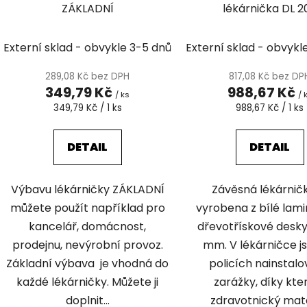
ZÁKLADNÍ
lékárnička DL 2
Externí sklad - obvykle 3-5 dnů
Externí sklad - obvykl
289,08 Kč bez DPH
817,08 Kč bez DP
349,79 Kč
988,67 Kč
/ ks
/ 
Měrná
Měrná
349,79 Kč / 1 ks
988,67 Kč / 1 ks
cena:
cena:
DETAIL
DETAIL
Výbavu lékárničky ZÁKLADNÍ
Závěsná lékárničk
můžete použít například pro
vyrobena z bílé lam
kancelář, domácnost,
dřevotřískové desky o
prodejnu, nevýrobní provoz.
mm. V lékárničce j
Základní výbava je vhodná do
policích nainstal
každé lékárničky. Můžete ji
zarážky, díky kt
doplnit...
zdravotnický mate