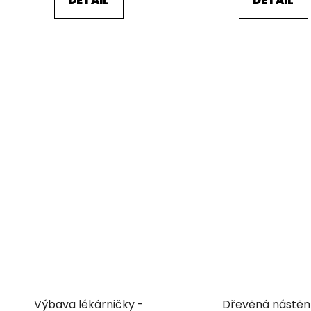
DETAIL
DETAIL
Výbava lékárničky -
Dřevěná nástě