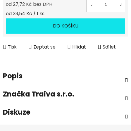
od
27,72 Kč
bez DPH
Měrná cena:
od 33,54 Kč / 1 ks
DO KOŠÍKU
Tisk
Zeptat se
Hlídat
Sdílet
Popis
Značka
Traiva s.r.o.
Diskuze
Z