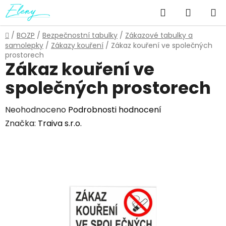
Přejít
Hledat
NÁKUP
na
obsah
KOŠÍK
Domů
/
BOZP
/
Bezpečnostní tabulky
/
Zákazové tabulky a
samolepky
/
Zákazy kouření
/
Zákaz kouření ve společných
prostorech
Zákaz kouření ve
společných prostorech
Průměrné
Neohodnoceno
Podrobnosti hodnocení
hodnocení
Značka:
Traiva s.r.o.
produktu
je
0,0
z
5
hvězdiček.