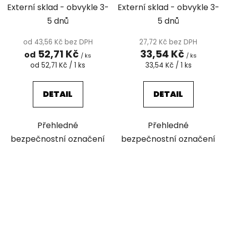
Externí sklad - obvykle 3-
Externí sklad - obvykle 3-
5 dnů
5 dnů
od 43,56 Kč bez DPH
27,72 Kč bez DPH
52,71 Kč
33,54 Kč
od
/ ks
/ ks
Měrná
Měrná
od 52,71 Kč / 1 ks
33,54 Kč / 1 ks
cena:
cena:
DETAIL
DETAIL
Přehledné
Přehledné
bezpečnostní označení
bezpečnostní označení