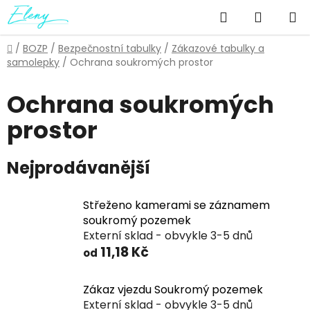
Přejít
Hledat
NÁKUP
na
obsah
KOŠÍK
Domů
/
BOZP
/
Bezpečnostní tabulky
/
Zákazové tabulky a
samolepky
/
Ochrana soukromých prostor
Ochrana soukromých
prostor
Nejprodávanější
Střeženo kamerami se záznamem
soukromý pozemek
Externí sklad - obvykle 3-5 dnů
11,18 Kč
od
Zákaz vjezdu Soukromý pozemek
Externí sklad - obvykle 3-5 dnů