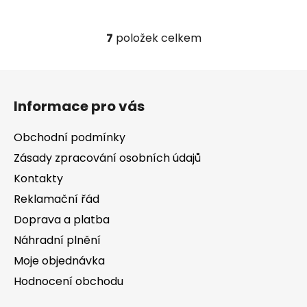
7
položek celkem
O
v
l
Z
á
á
d
Informace pro vás
p
a
a
c
Obchodní podmínky
t
í
Zásady zpracování osobních údajů
í
p
Kontakty
r
v
Reklamační řád
k
Doprava a platba
y
v
Náhradní plnění
ý
Moje objednávka
p
Hodnocení obchodu
i
s