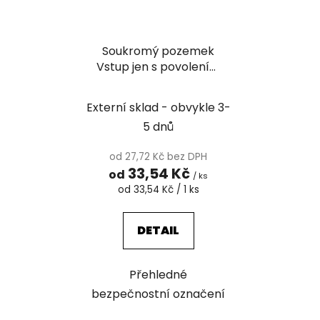
Soukromý pozemek
Vstup jen s povolením
majitele
Externí sklad - obvykle 3-
5 dnů
od 27,72 Kč bez DPH
33,54 Kč
od
/ ks
Měrná
od 33,54 Kč / 1 ks
cena:
DETAIL
Přehledné
bezpečnostní označení