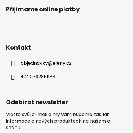
u
Přijímáme online platby
Kontakt
objednavky
@
eleny.cz
+420792351183
Odebírat newsletter
Vložte svůj e-mail a my vám budeme zasílat
informace o nových produktech na našem e-
shopu.