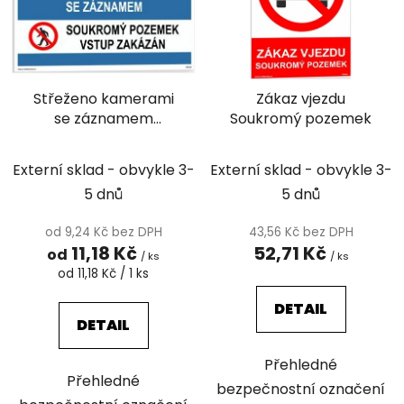
i
p
s
r
p
o
r
d
Střeženo kamerami
Zákaz vjezdu
o
u
se záznamem
Soukromý pozemek
d
k
soukromý pozemek
u
t
k
Externí sklad - obvykle 3-
Externí sklad - obvykle 3-
ů
t
5 dnů
5 dnů
ů
od 9,24 Kč bez DPH
43,56 Kč bez DPH
11,18 Kč
52,71 Kč
od
/ ks
/ ks
Měrná
od 11,18 Kč / 1 ks
cena:
DETAIL
DETAIL
Přehledné
Přehledné
bezpečnostní označení