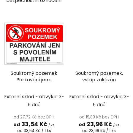
bezpečnostní označení
Soukromý pozemek
Soukromý pozemek,
Parkování jen s
vstup zakázán
povolením majitele
Externí sklad - obvykle 3-
Externí sklad - obvykle 3-
5 dnů
5 dnů
od 27,72 Kč bez DPH
od 19,80 Kč bez DPH
33,54 Kč
23,96 Kč
od
od
/ ks
/ ks
Měrná
Měrná
od 33,54 Kč / 1 ks
od 23,96 Kč / 1 ks