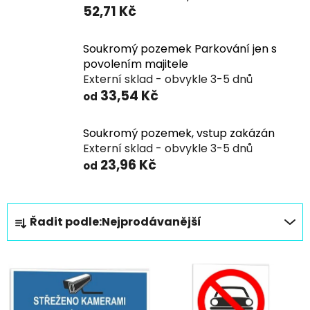
52,71 Kč
Soukromý pozemek Parkování jen s
povolením majitele
Externí sklad - obvykle 3-5 dnů
33,54 Kč
od
Soukromý pozemek, vstup zakázán
Externí sklad - obvykle 3-5 dnů
23,96 Kč
od
Ř
Řadit podle:
Nejprodávanější
a
z
V
e
ý
n
p
í