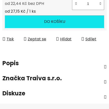
od
22,44 Kč
bez DPH
Měrná cena:
od 27,15 Kč / 1 ks
DO KOŠÍKU
Tisk
Zeptat se
Hlídat
Sdílet
Popis
Značka
Traiva s.r.o.
Diskuze
Z