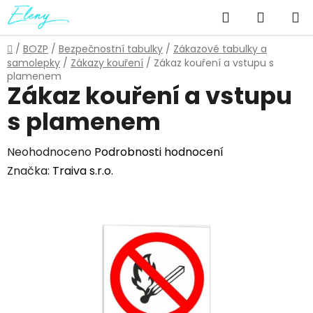
Přejít
Hledat
NÁKUP
na
obsah
KOŠÍK
Domů
/
BOZP
/
Bezpečnostní tabulky
/
Zákazové tabulky a
samolepky
/
Zákazy kouření
/
Zákaz kouření a vstupu s
plamenem
Zákaz kouření a vstupu
s plamenem
Průměrné
Neohodnoceno
Podrobnosti hodnocení
hodnocení
Značka:
Traiva s.r.o.
produktu
je
0,0
z
5
hvězdiček.