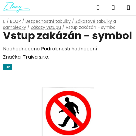
Přejít
Hledat
NÁKUP
na
obsah
KOŠÍK
Domů
/
BOZP
/
Bezpečnostní tabulky
/
Zákazové tabulky a
samolepky
/
Zákazy vstupu
/
Vstup zakázán - symbol
Vstup zakázán - symbol
Průměrné
Neohodnoceno
Podrobnosti hodnocení
hodnocení
Značka:
Traiva s.r.o.
produktu
TIP
je
0,0
z
5
hvězdiček.