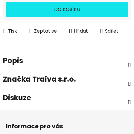
DO KOŠÍKU
Tisk
Zeptat se
Hlídat
Sdílet
Popis
Značka
Traiva s.r.o.
Diskuze
Z
á
Informace pro vás
p