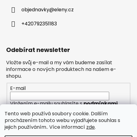
objednavky
@
eleny.cz
+420792351183
Odebírat newsletter
Vložte svůj e-mail a my vám budeme zasílat
informace o nových produktech na našem e-
shopu.
E-mail
Vložením e-mailu souhlasíte s
podmínkami
ochrany osobních údajů
Tento web používá soubory cookie. Dalším
procházením tohoto webu vyjadřujete souhlas s
PŘIHLÁSIT SE
jejich používáním.. Více informací
zde
.