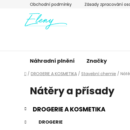
Přejít
Obchodní podmínky
Zásady zpracování os
na
obsah
Náhradní plnění
Značky
Domů
/
DROGERIE A KOSMETIKA
/
Stavební chemie
/
Nátě
Nátěry a přísady
P
K
Přeskočit
DROGERIE A KOSMETIKA
a
o
kategorie
t
s
DROGERIE
e
t