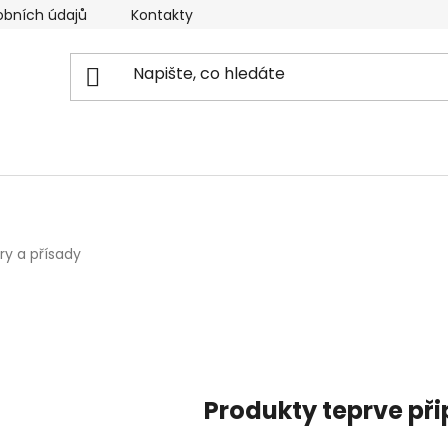
obních údajů
Kontakty
Reklamační řád
Doprava
ry a přísady
Produkty teprve př