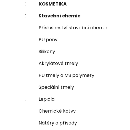
g
KOSMETIKA
r
o
a
r
Stavební chemie
i
n
e
n
Příslušenství stavební chemie
í
PU pěny
p
a
Silikony
n
Akrylátové tmely
e
l
PU tmely a MS polymery
Speciální tmely
Lepidla
Chemické kotvy
Nátěry a přísady