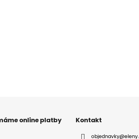
ímáme online platby
Kontakt
objednavky
@
eleny